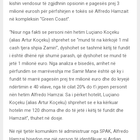
kishin vendosur të zgjidhnin opsionin e pagesës prej 3
milionë eurosh për përfshirjen e tokës së Alfredo Hamzait
në kompleksin “Green Coast”.
“Nisur nga fakti se personi nën hetim Luçiano Koçeku
(alias Artur Koçeku) shprehet se “mund të na kërkojë 1 mil
cash tjera shpia Zamiri”, dyshohet se tashmë këtij të fundit
i është dhënë një shumë parash, që dyshohet se mund të
jetë 1 milionë euro. Nga analiza e bisedës, arrihet në
përfundim se marrëveshja me Samir Mane është që ky i
fundit të marrë pagesën prej tre milionë euro dhe do kryejë
ndërtimin e 40 vilave, nga të cilat 20% do t’i jepen personit
nën hetim Alfredo Hamzai. Sa i përket hotelit, Luçiano
Koçeku (alias Artur Koçeku) shprehet se e ka kërkuar
hotelin me 120 dhoma dhe do të jetë i këtij të fundit dhe
Hamzait”, thuhet në dosje.
Në një tjetër komunikim të administruar nga SPAK, Alfredo
Hamzai bisedon me një person të identifikuar si Ardian