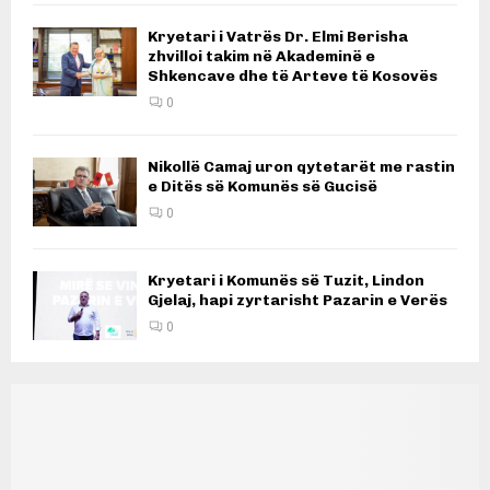
Kryetari i Vatrës Dr. Elmi Berisha
zhvilloi takim në Akademinë e
Shkencave dhe të Arteve të Kosovës
0
Nikollë Camaj uron qytetarët me rastin
e Ditës së Komunës së Gucisë
0
Kryetari i Komunës së Tuzit, Lindon
Gjelaj, hapi zyrtarisht Pazarin e Verës
0