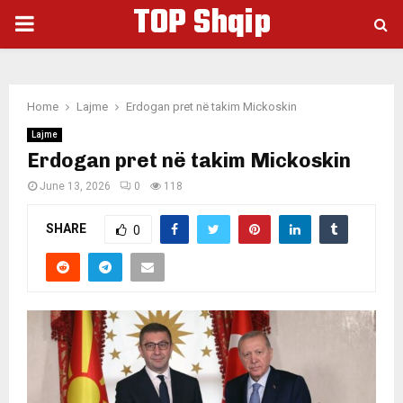
TOP Shqip
PRIMARY
MENU
Home
Lajme
Erdogan pret në takim Mickoskin
Lajme
Erdogan pret në takim Mickoskin
June 13, 2026
0
118
SHARE
0