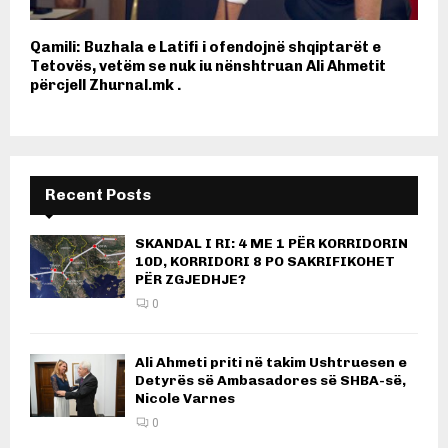
Qamili: Buzhala e Latifi i ofendojnë shqiptarët e
Tetovës, vetëm se nuk iu nënshtruan Ali Ahmetit
përcjell Zhurnal.mk .
Recent Posts
SKANDAL I RI: 4 ME 1 PËR KORRIDORIN
10D, KORRIDORI 8 PO SAKRIFIKOHET
PËR ZGJEDHJE?
0
Ali Ahmeti priti në takim Ushtruesen e
Detyrës së Ambasadores së SHBA-së,
Nicole Varnes
0