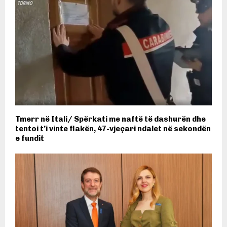
Tmerr në Itali/ Spërkati me naftë të dashurën dhe
tentoi t’i vinte flakën, 47-vjeçari ndalet në sekondën
e fundit