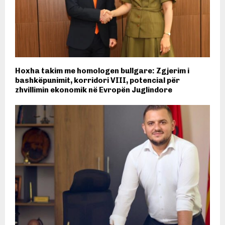
Hoxha takim me homologen bullgare: Zgjerim i
bashkëpunimit, korridori VIII, potencial për
zhvillimin ekonomik në Evropën Juglindore