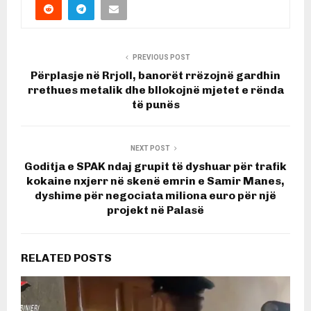
PREVIOUS POST
Përplasje në Rrjoll, banorët rrëzojnë gardhin
rrethues metalik dhe bllokojnë mjetet e rënda
të punës
NEXT POST
Goditja e SPAK ndaj grupit të dyshuar për trafik
kokaine nxjerr në skenë emrin e Samir Manes,
dyshime për negociata miliona euro për një
projekt në Palasë
RELATED POSTS