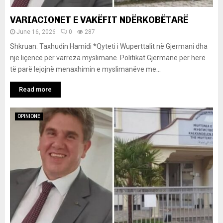
VARIACIONET E VAKËFIT NDËRKOBËTARË
June 16, 2026
0
287
Shkruan: Taxhudin Hamidi *Qyteti i Wuperttalit në Gjermani dha
një liçencë për varreza myslimane. Politikat Gjermane për herë
të parë lejojnë menaxhimin e myslimanëve me...
Read more
OPINIONE