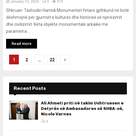
January 10, 2026
0
319
Shkruan: Taxhudin Hamidi Monumentet fetare gjithkund në botë
dëshmojnë për gjurmët e kultures dhe historisë së njerëzimit
dhe civilizimit. Këta objekte monumentale arkaike me
parametra...
Read more
Posts
1
2
…
22
pagination
Recent Posts
Ali Ahmeti priti në takim Ushtruesen e
Detyrës së Ambasadores së SHBA-së,
Nicole Varnes
0