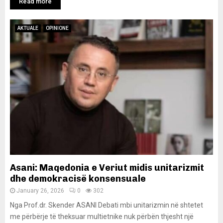
Read more
AKTUALE
OPINIONE
Asani: Maqedonia e Veriut midis unitarizmit
dhe demokracisë konsensuale
January 26, 2026
0
302
Nga Prof.dr. Skender ASANI Debati mbi unitarizmin në shtetet
me përbërje të theksuar multietnike nuk përbën thjesht një