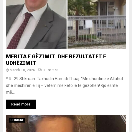
MERITA E GËZIMIT DHE REZULTATET E
UDHËZIMIT
March 18, 2026
0
276
* R- 29 Shkruan: Taxhudin Hamidi Thuaj: “Me dhuntinë e Allahut
dhe mëshirën e Tij – vetëm me këto le të gëzohen! Kjo është
më...
Read more
OPINIONE