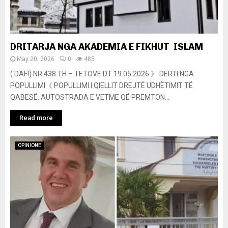
DRITARJA NGA AKADEMIA E FIKHUT ISLAM
May 20, 2026
0
485
( DAFI) NR 438 TH – TETOVË DT 19.05.2026 》 DERTI NGA
POPULLIMI《 POPULLIMI I QIELLIT DREJTË UDHËTIMIT TË
QABESË. AUTOSTRADA E VETME QË PREMTON...
Read more
OPINIONE