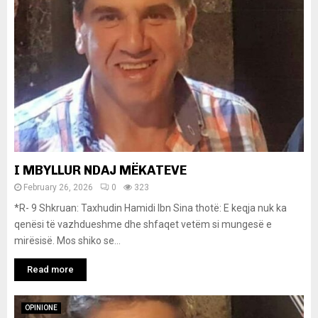
I MBYLLUR NDAJ MËKATEVE
February 26, 2026
0
323
*R- 9 Shkruan: Taxhudin Hamidi Ibn Sina thotë: E keqja nuk ka
qenësi të vazhdueshme dhe shfaqet vetëm si mungesë e
mirësisë. Mos shiko se...
Read more
OPINIONE