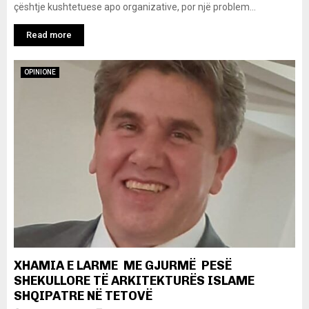
çështje kushtetuese apo organizative, por një problem...
Read more
OPINIONE
XHAMIA E LARME ME GJURMË PESË
SHEKULLORE TË ARKITEKTURËS ISLAME
SHQIPATRE NË TETOVË