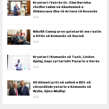
Kryetari i Vatrës Dr. Elmi Berisha
zhvilloi takim në Akademinë e
Shkencave dhe të Arteve të Kosovës
0
Nikollë Camaj uron qytetarët me rastin
e Ditës së Komunës së Gucisë
0
Kryetari i Komunës së Tuzit, Lindon
Gjelaj, hapi zyrtarisht Pazarin e Verës
0
Ali Ahmeti priti në selinë e BDI-së
zëvendëskryetarin e Komunës së
Wylie, Gjino Mulliqi
0