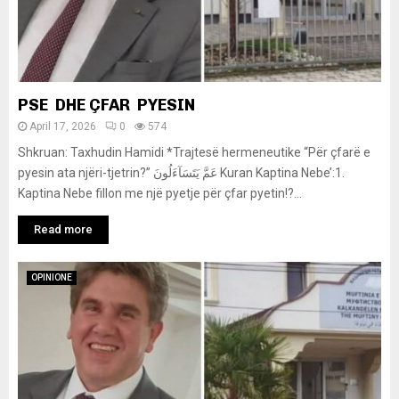
PSE DHE ÇFAR PYESIN
April 17, 2026
0
574
Shkruan: Taxhudin Hamidi *Trajtesë hermeneutike “Për çfarë e
pyesin ata njëri-tjetrin?” عَمَّ يَتَسَآءَلُونَ Kuran Kaptina Nebe’:1.
Kaptina Nebe fillon me një pyetje për çfar pyetin!?...
Read more
OPINIONE