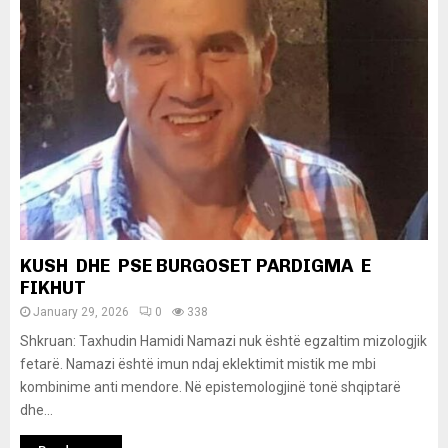
KUSH DHE PSE BURGOSET PARDIGMA E
FIKHUT
January 29, 2026
0
338
Shkruan: Taxhudin Hamidi Namazi nuk është egzaltim mizologjik
fetarë. Namazi është imun ndaj eklektimit mistik me mbi
kombinime anti mendore. Në epistemologjinë tonë shqiptarë
dhe...