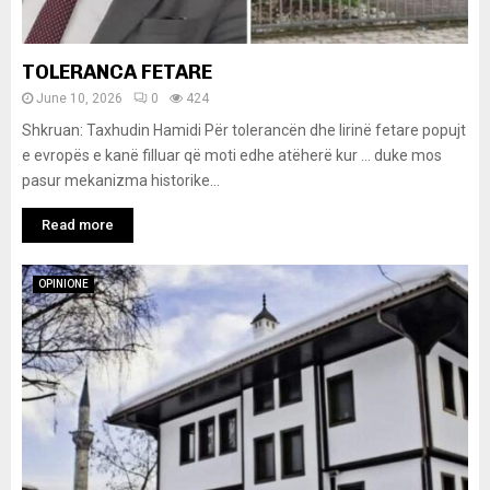
TOLERANCA FETARE
June 10, 2026
0
424
Shkruan: Taxhudin Hamidi Për tolerancën dhe lirinë fetare popujt
e evropës e kanë filluar që moti edhe atëherë kur … duke mos
pasur mekanizma historike...
Read more
OPINIONE