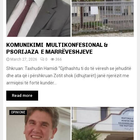
KOMUNIKIMI MULTIKONFESIONAL &
PSORIJAZA E MARRËVESHJEVE
March 27, 2026
0
366
Shkruan: Taxhudin Hamidi “Gjithashtu ti do të vëresh se jehuditë
dhe ata që i përshkruan Zotit shok (idhujtarët) janë njerëzit me
armiqësi të fortë kundër...
Read more
OPINIONE