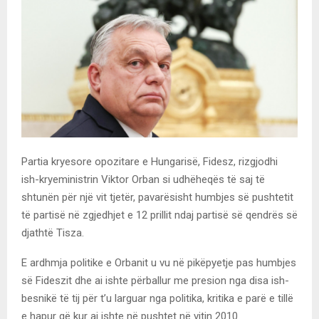
Partia kryesore opozitare e Hungarisë, Fidesz, rizgjodhi
ish-kryeministrin Viktor Orban si udhëheqës të saj të
shtunën për një vit tjetër, pavarësisht humbjes së pushtetit
të partisë në zgjedhjet e 12 prillit ndaj partisë së qendrës së
djathtë Tisza.
E ardhmja politike e Orbanit u vu në pikëpyetje pas humbjes
së Fideszit dhe ai ishte përballur me presion nga disa ish-
besnikë të tij për t’u larguar nga politika, kritika e parë e tillë
e hapur që kur ai ishte në pushtet në vitin 2010.