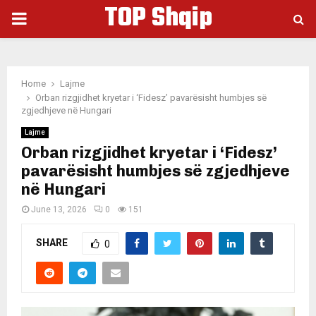
TOP Shqip
PRIMARY
MENU
Home
Lajme
Orban rizgjidhet kryetar i ‘Fidesz’ pavarësisht humbjes së
zgjedhjeve në Hungari
Lajme
Orban rizgjidhet kryetar i ‘Fidesz’
pavarësisht humbjes së zgjedhjeve
në Hungari
June 13, 2026
0
151
SHARE
0