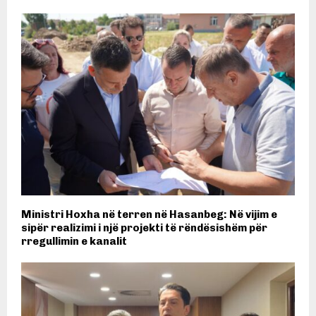
Ministri Hoxha në terren në Hasanbeg: Në vijim e
sipër realizimi i një projekti të rëndësishëm për
rregullimin e kanalit