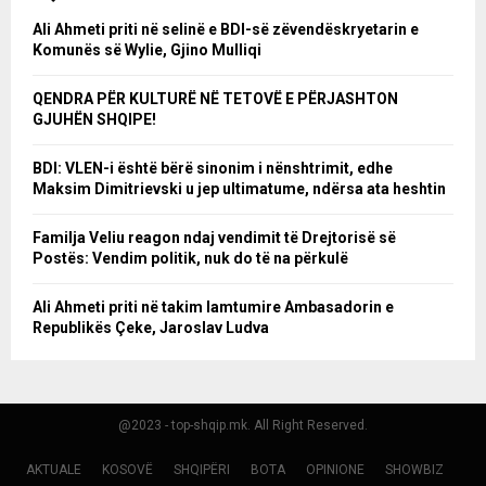
Ali Ahmeti priti në selinë e BDI-së zëvendëskryetarin e
Komunës së Wylie, Gjino Mulliqi
QENDRA PËR KULTURË NË TETOVË E PËRJASHTON
GJUHËN SHQIPE!
BDI: VLEN-i është bërë sinonim i nënshtrimit, edhe
Maksim Dimitrievski u jep ultimatume, ndërsa ata heshtin
Familja Veliu reagon ndaj vendimit të Drejtorisë së
Postës: Vendim politik, nuk do të na përkulë
Ali Ahmeti priti në takim lamtumire Ambasadorin e
Republikës Çeke, Jaroslav Ludva
@2023 - top-shqip.mk. All Right Reserved.
AKTUALE
KOSOVË
SHQIPËRI
BOTA
OPINIONE
SHOWBIZ