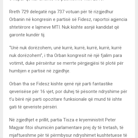
Rreth 729 delegatë nga 737 votuan për të rizgjedhur
Orbanin në kongresin e partisë së Fidesz, raportoi agjencia
shtetërore e lajmeve MTI. Nuk kishte asnjë kandidat që
garonte kundër tij.
“Unë nuk dorëzohem, unë kurrë, kurrë, kurrë, kurrë, kurrë
nuk dorëzohem”, i tha Orban kongresit në një fjalim para
votimit, duke përsëritur se merrte përgjegjësi të plotë për
humbjen e partisë në zgjedhje.
Orban tha se Fidesz kishte qenë një parti fantastike
qeverisëse për 16 vjet, por duhej të pësonte ndryshime për
t’u bërë një parti opozitare funksionale që mund të ishte
gati të qeveriste përsëri.
Në zgjedhjet e prillit, partia Tisza e kryeministrit Peter
Magyar fitoi shumicën parlamentare prej dy të tretash, të
mjaftueshme për të përmbysur ndryshimet kushtetuese të