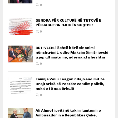
0
QENDRA PËR KULTURË NË TETOVË E
PËRJASHTON GJUHËN SHQIPE!
0
BDI: VLEN-i është bërë sinonim i
nënshtrimit, edhe Maksim Dimitrievski
u jep ultimatume, ndërsa ata heshtin
0
Familja Veliu reagon ndaj vendimit të
Drejtorisë së Postës: Vendim politik,
nuk do të na përkulë
0
Ali Ahmeti priti në takim lamtumire
Ambasadorin e Republikës Çeke,