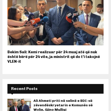
Bekim Sali: Kemi realizuar për 24 muaj atë që nuk
është bërë për 24 vite, ja ministrit që do t’i takojnë
VLEN-it
Recent Posts
Ali Ahmeti priti në selinë e BDI-së
zëvendëskryetarin e Komunës së
Wylie, Gjino Mulliqi