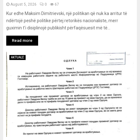
August 5, 2026
0
67
Kur edhe Maksim Dimitrievski, një politikan që nuk ka arritur të
ndërtojë peshë politike përtej retorikës nacionaliste, merr
guximin t’i disiplinojë publikisht përfaqësuesit më të...
Read more
AKTUALE