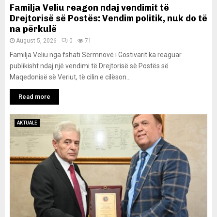
Familja Veliu reagon ndaj vendimit të
Drejtorisë së Postës: Vendim politik, nuk do të
na përkulë
August 5, 2026
0
71
Familja Veliu nga fshati Sërmnovë i Gostivarit ka reaguar
publikisht ndaj një vendimi të Drejtorisë së Postës së
Maqedonisë së Veriut, të cilin e cilëson...
Read more
AKTUALE