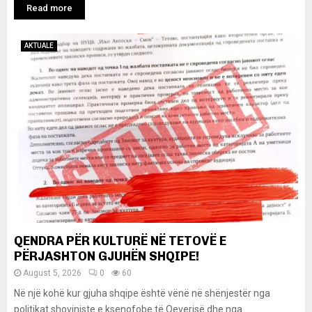
Read more
AKTUALE
QENDRA PËR KULTURË NË TETOVË E
PËRJASHTON GJUHËN SHQIPE!
August 5, 2026
0
60
Në një kohë kur gjuha shqipe është vënë në shënjestër nga
politikat shoviniste e ksenofobe të Qeverisë dhe nga