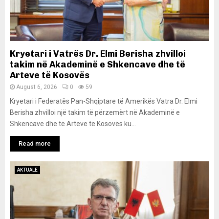
Kryetari i Vatrës Dr. Elmi Berisha zhvilloi
takim në Akademinë e Shkencave dhe të
Arteve të Kosovës
August 6, 2026
0
59
Kryetari i Federatës Pan-Shqiptare të Amerikës Vatra Dr. Elmi
Berisha zhvilloi një takim të përzemërt në Akademinë e
Shkencave dhe të Arteve të Kosovës ku...
Read more
AKTUALE