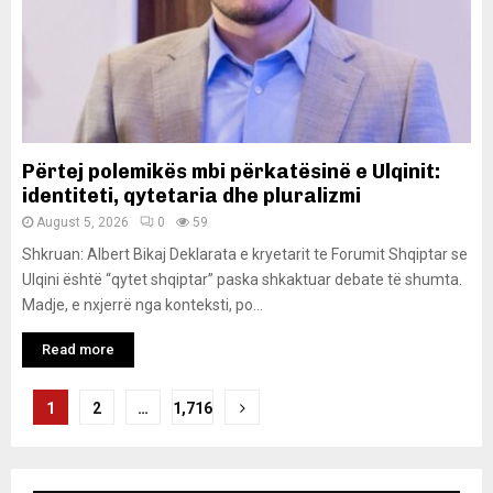
Përtej polemikës mbi përkatësinë e Ulqinit:
identiteti, qytetaria dhe pluralizmi
August 5, 2026
0
59
Shkruan: Albert Bikaj Deklarata e kryetarit te Forumit Shqiptar se
Ulqini është “qytet shqiptar” paska shkaktuar debate të shumta.
Madje, e nxjerrë nga konteksti, po...
Read more
Posts
1
2
…
1,716
pagination