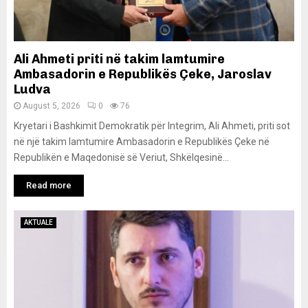
Ali Ahmeti priti në takim lamtumire
Ambasadorin e Republikës Çeke, Jaroslav
Ludva
August 5, 2026
0
76
Kryetari i Bashkimit Demokratik për Integrim, Ali Ahmeti, priti sot
në një takim lamtumire Ambasadorin e Republikës Çeke në
Republikën e Maqedonisë së Veriut, Shkëlqesinë...
Read more
AKTUALE