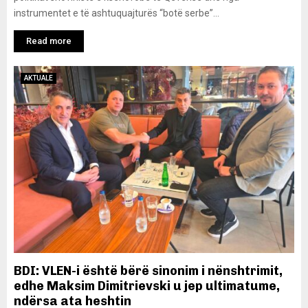
instrumentet e të ashtuquajturës “botë serbe”...
Read more
AKTUALE
BDI: VLEN-i është bërë sinonim i nënshtrimit,
edhe Maksim Dimitrievski u jep ultimatume,
ndërsa ata heshtin