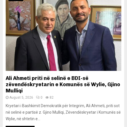
Ali Ahmeti priti në selinë e BDI-së
zëvendëskryetarin e Komunës së Wylie, Gjino
Mulliqi
August 5, 2026
0
82
Kryetari i Bashkimit Demokratik për Integrim, Ali Ahmeti, priti sot
në selinë e partisë z. Gjino Mulliqi, Zëvendëskryetar i Komunës së
Wylie, në shtetin e...