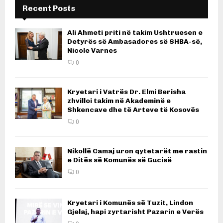
Recent Posts
Ali Ahmeti priti në takim Ushtruesen e
Detyrës së Ambasadores së SHBA-së,
Nicole Varnes
0
Kryetari i Vatrës Dr. Elmi Berisha
zhvilloi takim në Akademinë e
Shkencave dhe të Arteve të Kosovës
0
Nikollë Camaj uron qytetarët me rastin
e Ditës së Komunës së Gucisë
0
Kryetari i Komunës së Tuzit, Lindon
Gjelaj, hapi zyrtarisht Pazarin e Verës