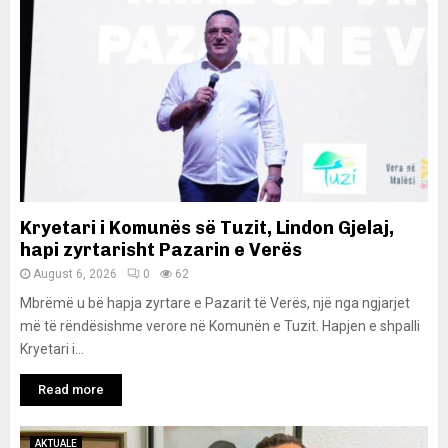
Kryetari i Komunës së Tuzit, Lindon Gjelaj,
hapi zyrtarisht Pazarin e Verës
August 6, 2026
0
62
Mbrëmë u bë hapja zyrtare e Pazarit të Verës, një nga ngjarjet
më të rëndësishme verore në Komunën e Tuzit. Hapjen e shpalli
Kryetari i...
Read more
AKTUALE