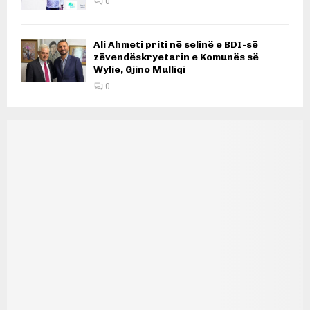
0
Ali Ahmeti priti në selinë e BDI-së
zëvendëskryetarin e Komunës së
Wylie, Gjino Mulliqi
0