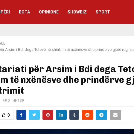
IPËRI
BOTA
OPINIONE
SHOWBIZ
SPORT
ALE
 për Arsim i Bdi dega Tetovë në shërbim të nxënësve dhe prindërve gjatë regjistr
ariati për Arsim i Bdi dega Tet
m të nxënësve dhe prindërve g
trimit
0
139
0