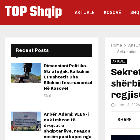
TOP Shqip
AKTUALE
KOSOVË
SHQ
Home
AKTU
Recent Posts
Sekretariati
AKTUALE
Dimensioni Politiko-
Sekret
Strategjik, Kalkulimi
I Pushtetit Dhe
shërbi
Bllokimi Instrumental
Në Kosovë!
regjis
0
June 13, 2026
Arbër Ademi: VLEN-i
SHARE
nuk i mbron të
drejtat e
shqiptarëve, reagon
vetëm pasi kapet nga