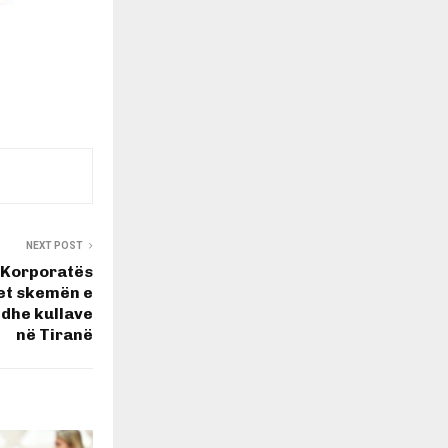
NEXT POST
 “Korporatës
et skemën e
 dhe kullave
në Tiranë