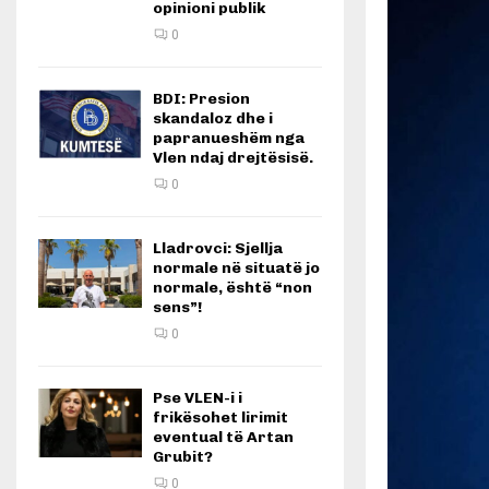
opinioni publik
0
BDI: Presion
skandaloz dhe i
papranueshëm nga
Vlen ndaj drejtësisë.
0
Lladrovci: Sjellja
normale në situatë jo
normale, është “non
sens”!
0
Pse VLEN-i i
frikësohet lirimit
eventual të Artan
Grubit?
0