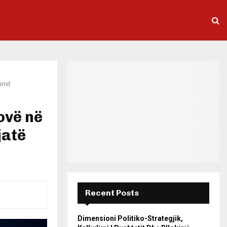
imit
ovë në
jatë
Recent Posts
Dimensioni Politiko-Strategjik,