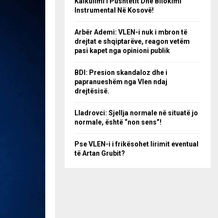
Kalkulimi I Pushtetit Dhe Bllokimi
Instrumental Në Kosovë!
Arbër Ademi: VLEN-i nuk i mbron të
drejtat e shqiptarëve, reagon vetëm
pasi kapet nga opinioni publik
BDI: Presion skandaloz dhe i
papranueshëm nga Vlen ndaj
drejtësisë.
Lladrovci: Sjellja normale në situatë jo
normale, është “non sens”!
Pse VLEN-i i frikësohet lirimit eventual
të Artan Grubit?