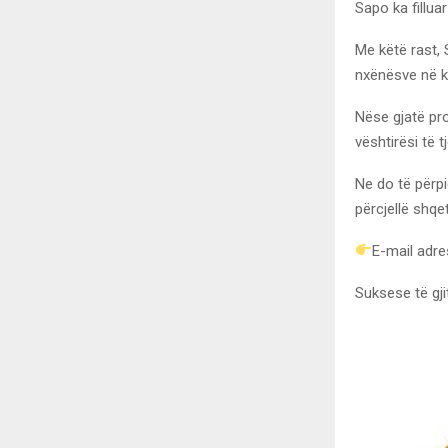
Sapo ka fillua
Me këtë rast,
nxënësve në kë
Nëse gjatë pro
vështirësi të t
Ne do të përpi
përcjellë shqe
E-mail adr
Suksese të gji