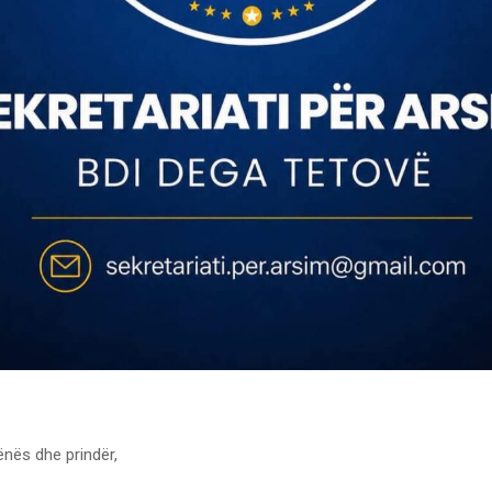
ënës dhe prindër,