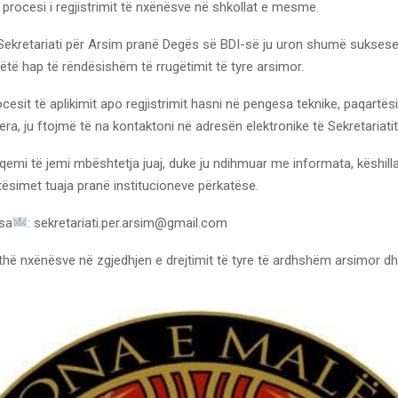
r procesi i regjistrimit të nxënësve në shkollat e mesme.
 Sekretariati për Arsim pranë Degës së BDI-së ju uron shumë suksese 
të hap të rëndësishëm të rrugëtimit të tyre arsimor.
cesit të aplikimit apo regjistrimit hasni në pengesa teknike, paqartës
jera, ju ftojmë të na kontaktoni në adresën elektronike të Sekretariatit
qemi të jemi mbështetja juaj, duke ju ndihmuar me informata, këshill
tësimet tuaja pranë institucioneve përkatëse.
esa
: sekretariati.per.arsim@gmail.com
thë nxënësve në zgjedhjen e drejtimit të tyre të ardhshëm arsimor dh