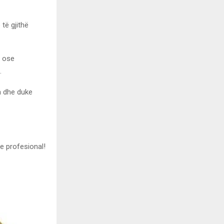
të gjithë
i ose
.
a dhe duke
e profesional!