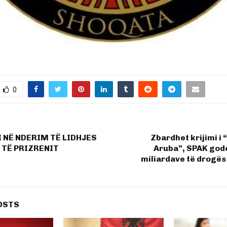
0
 NË NDERIM TË LIDHJES
Zbardhet krijimi i
 TË PRIZRENIT
Aruba”, SPAK god
miliardave të drogës
OSTS