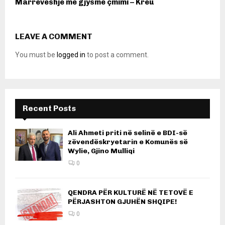
Marrëveshje me gjysmë çmimi – Kreu
LEAVE A COMMENT
You must be
logged in
to post a comment.
Recent Posts
Ali Ahmeti priti në selinë e BDI-së
zëvendëskryetarin e Komunës së
Wylie, Gjino Mulliqi
0
QENDRA PËR KULTURË NË TETOVË E
PËRJASHTON GJUHËN SHQIPE!
0