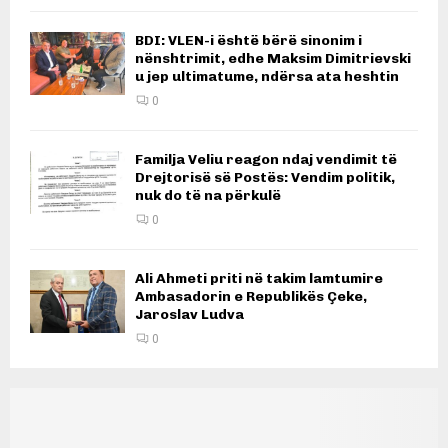
BDI: VLEN-i është bërë sinonim i
nënshtrimit, edhe Maksim Dimitrievski
u jep ultimatume, ndërsa ata heshtin
0
Familja Veliu reagon ndaj vendimit të
Drejtorisë së Postës: Vendim politik,
nuk do të na përkulë
0
Ali Ahmeti priti në takim lamtumire
Ambasadorin e Republikës Çeke,
Jaroslav Ludva
0