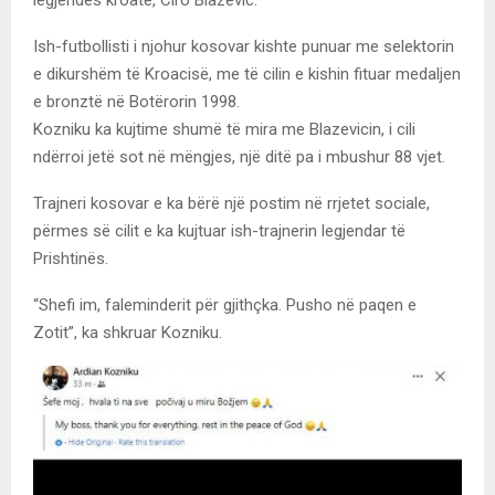
Ish-futbollisti i njohur kosovar kishte punuar me selektorin
e dikurshëm të Kroacisë, me të cilin e kishin fituar medaljen
e bronztë në Botërorin 1998.
Kozniku ka kujtime shumë të mira me Blazevicin, i cili
ndërroi jetë sot në mëngjes, një ditë pa i mbushur 88 vjet.
Trajneri kosovar e ka bërë një postim në rrjetet sociale,
përmes së cilit e ka kujtuar ish-trajnerin legjendar të
Prishtinës.
“Shefi im, faleminderit për gjithçka. Pusho në paqen e
Zotit”, ka shkruar Kozniku.