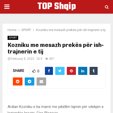
TOP Shqip
PRIMARY
MENU
Home
SPORT
Kozniku me mesazh prekës për ish-trajnerin e tij
SPORT
Kozniku me mesazh prekës për ish-
trajnerin e tij
February 8, 2023
0
497
SHARE
0
Ardian Kozniku e ka marrë me pikëllim lajmin për vdekjen e
legjendës kroate, Ciro Blazevic.