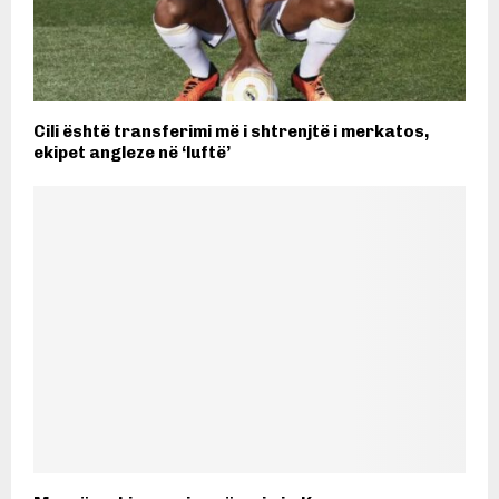
Cili është transferimi më i shtrenjtë i merkatos,
ekipet angleze në ‘luftë’