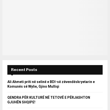
Recent Posts
Ali Ahmeti priti në selinë e BDI-së zëvendëskryetarin e
Komunës së Wylie, Gjino Mulliqi
QENDRA PËR KULTURË NË TETOVË E PËRJASHTON
GJUHËN SHQIPE!