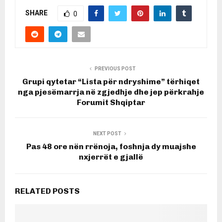
SHARE
0
PREVIOUS POST
Grupi qytetar “Lista për ndryshime” tërhiqet
nga pjesëmarrja në zgjedhje dhe jep përkrahje
Forumit Shqiptar
NEXT POST
Pas 48 ore nën rrënoja, foshnja dy muajshe
nxjerrët e gjallë
RELATED POSTS