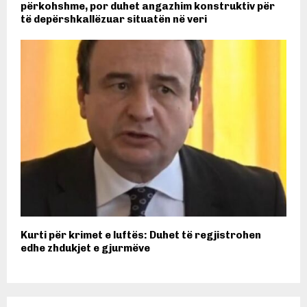
përkohshme, por duhet angazhim konstruktiv për
të depërshkallëzuar situatën në veri
Kurti për krimet e luftës: Duhet të regjistrohen
edhe zhdukjet e gjurmëve