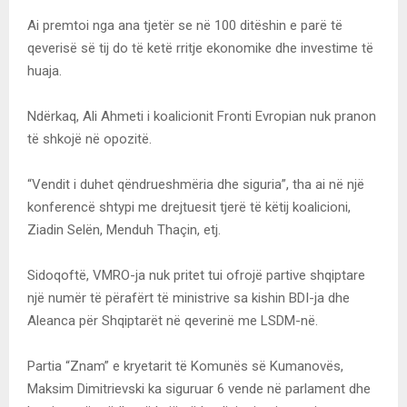
Ai premtoi nga ana tjetër se në 100 ditëshin e parë të
qeverisë së tij do të ketë rritje ekonomike dhe investime të
huaja.
Ndërkaq, Ali Ahmeti i koalicionit Fronti Evropian nuk pranon
të shkojë në opozitë.
“Vendit i duhet qëndrueshmëria dhe siguria”, tha ai në një
konferencë shtypi me drejtuesit tjerë të këtij koalicioni,
Ziadin Selën, Menduh Thaçin, etj.
Sidoqoftë, VMRO-ja nuk pritet tui ofrojë partive shqiptare
një numër të përafërt të ministrive sa kishin BDI-ja dhe
Aleanca për Shqiptarët në qeverinë me LSDM-në.
Partia “Znam” e kryetarit të Komunës së Kumanovës,
Maksim Dimitrievski ka siguruar 6 vende në parlament dhe