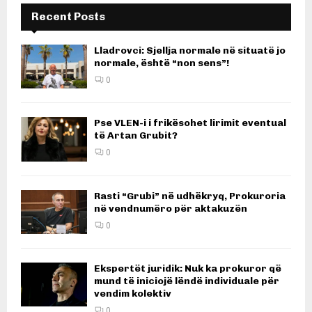
Recent Posts
Lladrovci: Sjellja normale në situatë jo
normale, është “non sens”!
0
Pse VLEN-i i frikësohet lirimit eventual
të Artan Grubit?
0
Rasti “Grubi” në udhëkryq, Prokuroria
në vendnumëro për aktakuzën
0
Ekspertët juridik: Nuk ka prokuror që
mund të iniciojë lëndë individuale për
vendim kolektiv
0