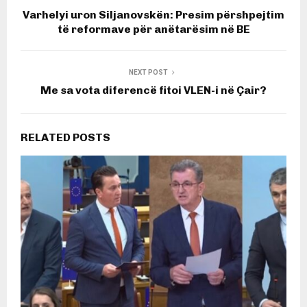
Varhelyi uron Siljanovskën: Presim përshpejtim
të reformave për anëtarësim në BE
NEXT POST
Me sa vota diferencë fitoi VLEN-i në Çair?
RELATED POSTS