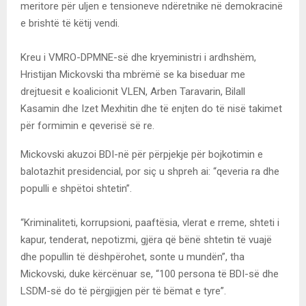
meritore për uljen e tensioneve ndëretnike në demokracinë
e brishtë të këtij vendi.
Kreu i VMRO-DPMNE-së dhe kryeministri i ardhshëm,
Hristijan Mickovski tha mbrëmë se ka biseduar me
drejtuesit e koalicionit VLEN, Arben Taravarin, Bilall
Kasamin dhe Izet Mexhitin dhe të enjten do të nisë takimet
për formimin e qeverisë së re.
Mickovski akuzoi BDI-në për përpjekje për bojkotimin e
balotazhit presidencial, por siç u shpreh ai: “qeveria ra dhe
populli e shpëtoi shtetin”.
“Kriminaliteti, korrupsioni, paaftësia, vlerat e rreme, shteti i
kapur, tenderat, nepotizmi, gjëra që bënë shtetin të vuajë
dhe popullin të dëshpërohet, sonte u mundën”, tha
Mickovski, duke kërcënuar se, “100 persona të BDI-së dhe
LSDM-së do të përgjigjen për të bëmat e tyre”.