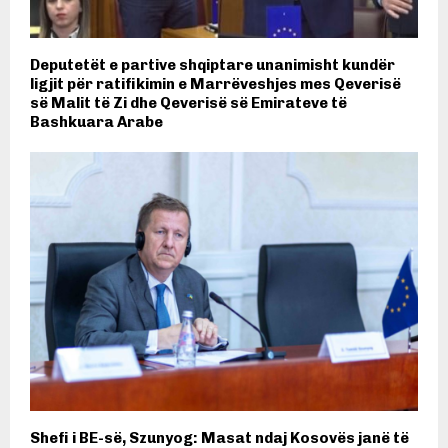
Deputetët e partive shqiptare unanimisht kundër
ligjit për ratifikimin e Marrëveshjes mes Qeverisë
së Malit të Zi dhe Qeverisë së Emirateve të
Bashkuara Arabe
Shefi i BE-së, Szunyog: Masat ndaj Kosovës janë të