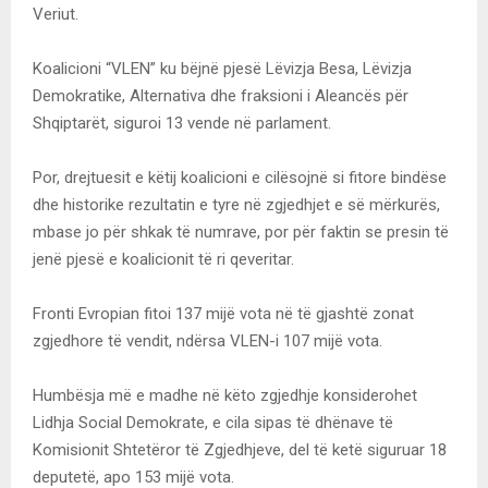
Veriut.
Koalicioni “VLEN” ku bëjnë pjesë Lëvizja Besa, Lëvizja
Demokratike, Alternativa dhe fraksioni i Aleancës për
Shqiptarët, siguroi 13 vende në parlament.
Por, drejtuesit e këtij koalicioni e cilësojnë si fitore bindëse
dhe historike rezultatin e tyre në zgjedhjet e së mërkurës,
mbase jo për shkak të numrave, por për faktin se presin të
jenë pjesë e koalicionit të ri qeveritar.
Fronti Evropian fitoi 137 mijë vota në të gjashtë zonat
zgjedhore të vendit, ndërsa VLEN-i 107 mijë vota.
Humbësja më e madhe në këto zgjedhje konsiderohet
Lidhja Social Demokrate, e cila sipas të dhënave të
Komisionit Shtetëror të Zgjedhjeve, del të ketë siguruar 18
deputetë, apo 153 mijë vota.