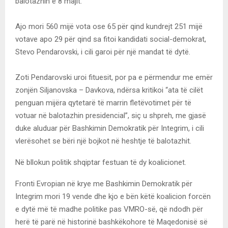
balotazhin e 8 majit.
Ajo mori 560 mijë vota ose 65 për qind kundrejt 251 mijë
votave apo 29 për qind sa fitoi kandidati social-demokrat,
Stevo Pendarovski, i cili garoi për një mandat të dytë.
Zoti Pendarovski uroi fituesit, por pa e përmendur me emër
zonjën Siljanovska – Davkova, ndërsa kritikoi “ata të cilët
penguan mijëra qytetarë të marrin fletëvotimet për të
votuar në balotazhin presidencial”, siç u shpreh, me gjasë
duke aluduar për Bashkimin Demokratik për Integrim, i cili
vlerësohet se bëri një bojkot në heshtje të balotazhit.
Në bllokun politik shqiptar festuan të dy koalicionet.
Fronti Evropian në krye me Bashkimin Demokratik për
Integrim mori 19 vende dhe kjo e bën këtë koalicion forcën
e dytë më të madhe politike pas VMRO-së, që ndodh për
herë të parë në historinë bashkëkohore të Maqedonisë së