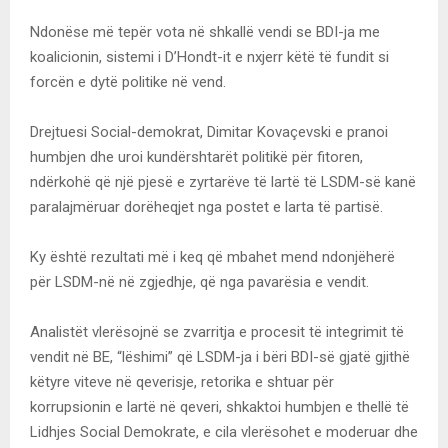
Ndonëse më tepër vota në shkallë vendi se BDI-ja me
koalicionin, sistemi i D’Hondt-it e nxjerr këtë të fundit si
forcën e dytë politike në vend.
Drejtuesi Social-demokrat, Dimitar Kovaçevski e pranoi
humbjen dhe uroi kundërshtarët politikë për fitoren,
ndërkohë që një pjesë e zyrtarëve të lartë të LSDM-së kanë
paralajmëruar dorëheqjet nga postet e larta të partisë.
Ky është rezultati më i keq që mbahet mend ndonjëherë
për LSDM-në në zgjedhje, që nga pavarësia e vendit.
Analistët vlerësojnë se zvarritja e procesit të integrimit të
vendit në BE, “lëshimi” që LSDM-ja i bëri BDI-së gjatë gjithë
këtyre viteve në qeverisje, retorika e shtuar për
korrupsionin e lartë në qeveri, shkaktoi humbjen e thellë të
Lidhjes Social Demokrate, e cila vlerësohet e moderuar dhe