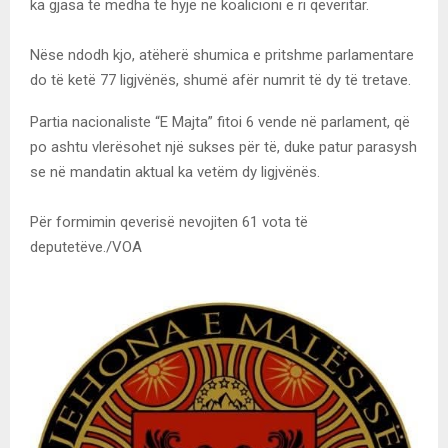
ka gjasa të mëdha të hyjë në koalicioni e ri qeveritar.
Nëse ndodh kjo, atëherë shumica e pritshme parlamentare
do të ketë 77 ligjvënës, shumë afër numrit të dy të tretave.
Partia nacionaliste “E Majta” fitoi 6 vende në parlament, që
po ashtu vlerësohet një sukses për të, duke patur parasysh
se në mandatin aktual ka vetëm dy ligjvënës.
Për formimin qeverisë nevojiten 61 vota të
deputetëve./VOA