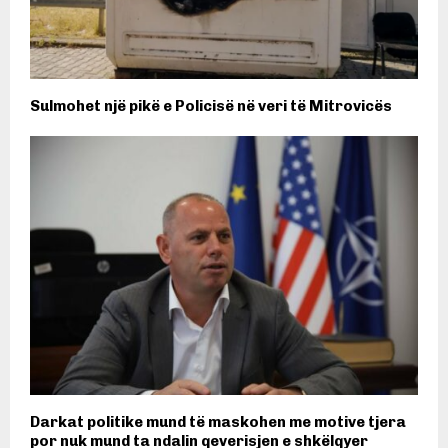
Sulmohet një pikë e Policisë në veri të Mitrovicës
Darkat politike mund të maskohen me motive tjera
por nuk mund ta ndalin qeverisjen e shkëlqyer