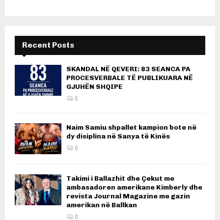
Recent Posts
SKANDAL NË QEVERI: 83 SEANCA PA
PROCESVERBALE TË PUBLIKUARA NË
GJUHËN SHQIPE
0
Naim Samiu shpallet kampion bote në
dy disiplina në Sanya të Kinës
0
Takimi i Ballazhit dhe Çekut me
ambasadoren amerikane Kimberly dhe
revista Journal Magazine me gazin
amerikan në Ballkan
0