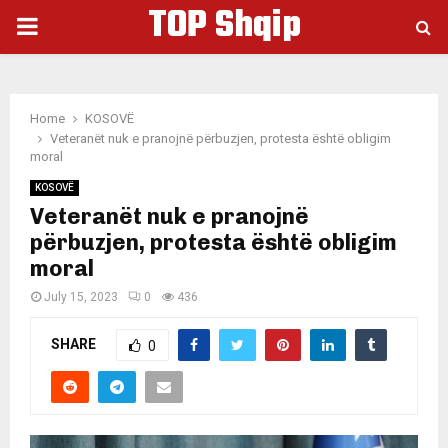
TOP Shqip
PRIMARY
MENU
Home
KOSOVË
Veteranët nuk e pranojnë përbuzjen, protesta është obligim
moral
KOSOVË
Veteranët nuk e pranojnë
përbuzjen, protesta është obligim
moral
July 15, 2023
0
436
SHARE
0