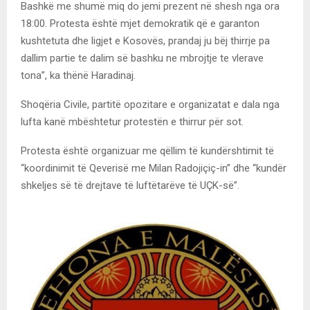
Bashkë me shumë miq do jemi prezent në shesh nga ora
18:00. Protesta është mjet demokratik që e garanton
kushtetuta dhe ligjet e Kosovës, prandaj ju bëj thirrje pa
dallim partie te dalim së bashku ne mbrojtje te vlerave
tona”, ka thënë Haradinaj.
Shoqëria Civile, partitë opozitare e organizatat e dala nga
lufta kanë mbështetur protestën e thirrur për sot.
Protesta është organizuar me qëllim të kundërshtimit të
“koordinimit të Qeverisë me Milan Radojiçiç-in” dhe “kundër
shkeljes së të drejtave të luftëtarëve të UÇK-së”.