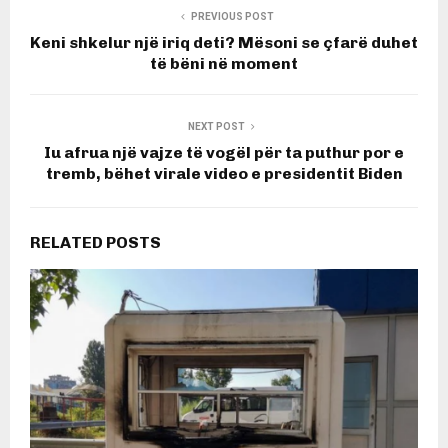
PREVIOUS POST
Keni shkelur një iriq deti? Mësoni se çfarë duhet
të bëni në moment
NEXT POST
Iu afrua një vajze të vogël për ta puthur por e
tremb, bëhet virale video e presidentit Biden
RELATED POSTS