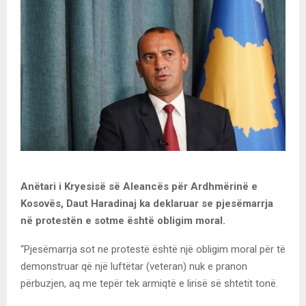
Anëtari i Kryesisë së Aleancës për Ardhmërinë e
Kosovës, Daut Haradinaj ka deklaruar se pjesëmarrja
në protestën e sotme është obligim moral.
“Pjesëmarrja sot ne protestë është një obligim moral për të
demonstruar që një luftëtar (veteran) nuk e pranon
përbuzjen, aq me tepër tek armiqtë e lirisë së shtetit tonë.