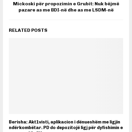
Mickoski për propozimin e Grubit: Nuk bëjmë
pazare as me BDI-në dhe as me LSDM-në
RELATED POSTS
Berisha: Akt1visti, aplikacion i dënueshëm me ligjin
ndërkombëtar. PD do depozitojë ligj për dyfishimin e