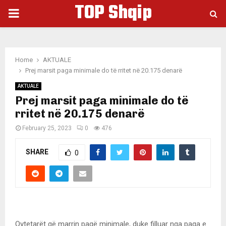
TOP Shqip
PRIMARY
MENU
Home
AKTUALE
Prej marsit paga minimale do të rritet në 20.175 denarë
AKTUALE
Prej marsit paga minimale do të
rritet në 20.175 denarë
February 25, 2023
0
476
SHARE
0
Qytetarët që marrin pagë minimale, duke filluar nga paga e