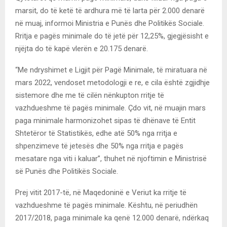
marsit, do të ketë të ardhura më të larta për 2.000 denarë
në muaj, informoi Ministria e Punës dhe Politikës Sociale.
Rritja e pagës minimale do të jetë për 12,25%, gjegjësisht e
njëjta do të kapë vlerën e 20.175 denarë.
“Me ndryshimet e Ligjit për Pagë Minimale, të miratuara në
mars 2022, vendoset metodologji e re, e cila është zgjidhje
sistemore dhe me të cilën nënkupton rritje të
vazhdueshme të pagës minimale. Çdo vit, në muajin mars
paga minimale harmonizohet sipas të dhënave të Entit
Shtetëror të Statistikës, edhe atë 50% nga rritja e
shpenzimeve të jetesës dhe 50% nga rritja e pagës
mesatare nga viti i kaluar”, thuhet në njoftimin e Ministrisë
së Punës dhe Politikës Sociale.
Prej vitit 2017-të, në Maqedoninë e Veriut ka rritje të
vazhdueshme të pagës minimale. Kështu, në periudhën
2017/2018, paga minimale ka qenë 12.000 denarë, ndërkaq