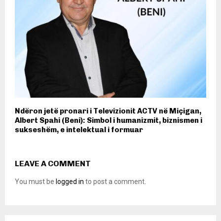
Ndëron jetë pronari i Televizionit ACTV në Miçigan,
Albert Spahi (Beni): Simbol i humanizmit, biznismen i
sukseshëm, e intelektual i formuar
LEAVE A COMMENT
You must be
logged in
to post a comment.