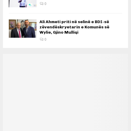
0
Ali Ahmeti priti në selinë e BDI-së
zëvendëskryetarin e Komunës së
Wylie, Gjino Mulliqi
0