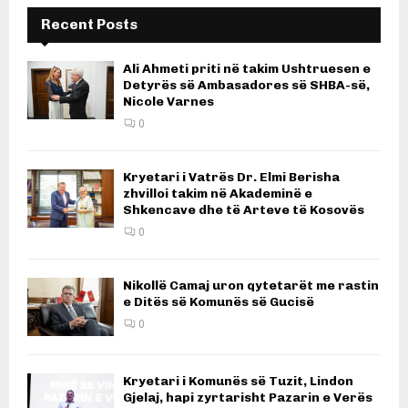
Recent Posts
Ali Ahmeti priti në takim Ushtruesen e
Detyrës së Ambasadores së SHBA-së,
Nicole Varnes
0
Kryetari i Vatrës Dr. Elmi Berisha
zhvilloi takim në Akademinë e
Shkencave dhe të Arteve të Kosovës
0
Nikollë Camaj uron qytetarët me rastin
e Ditës së Komunës së Gucisë
0
Kryetari i Komunës së Tuzit, Lindon
Gjelaj, hapi zyrtarisht Pazarin e Verës