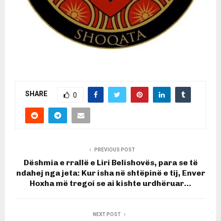
SHARE
0
PREVIOUS POST
Dëshmia e rrallë e Liri Belishovës, para se të
ndahej nga jeta: Kur isha në shtëpinë e tij, Enver
Hoxha më tregoi se ai kishte urdhëruar…
NEXT POST