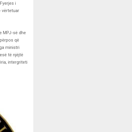
Fyerjes i
 vërtetuar
a e MPJ-së dhe
, përpos që
ga ministri
së të njëjtë
a, intergriteti