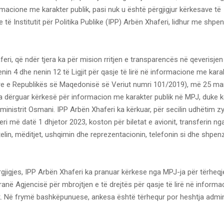
ormacione me karakter publik, pasi nuk u është përgjigjur kërkesave të
të Institutit për Politika Publike (IPP) Arbën Xhaferi, lidhur me shpe
eri, që ndër tjera ka për mision rritjen e transparencës në qeverisjen
nin 4 dhe nenin 12 të Ligjit për qasje të lirë në informacione me kara
re e Republikës së Maqedonisë së Veriut numri 101/2019), më 25 ma
ka dërguar kërkesë për informacion me karakter publik në MPJ, duke k
inistrit Osmani. IPP Arbën Xhaferi ka kërkuar, për secilin udhëtim z
eri më datë 1 dhjetor 2023, koston për biletat e avionit, transferin ng
telin, mëditjet, ushqimin dhe reprezentacionin, telefonin si dhe shpenz
gjigjes, IPP Arbën Xhaferi ka pranuar kërkese nga MPJ-ja për tërheq
anë Agjencisë për mbrojtjen e të drejtës për qasje të lirë në inform
ik. Në frymë bashkëpunuese, ankesa është tërhequr por heshtja admin