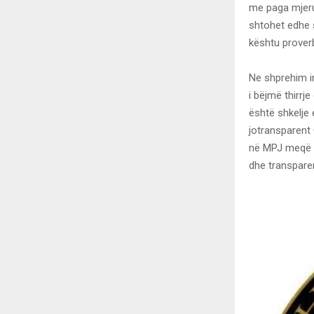
me paga mjerue
shtohet edhe s
kështu proverb
Ne shprehim in
i bëjmë thirrj
është shkelje 
jotransparent 
në MPJ meqë mi
dhe transparen