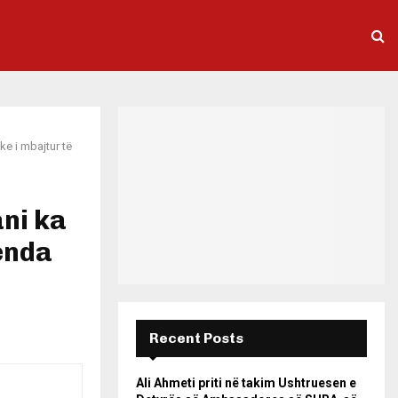
ke i mbajtur të
ani ka
renda
Recent Posts
Ali Ahmeti priti në takim Ushtruesen e