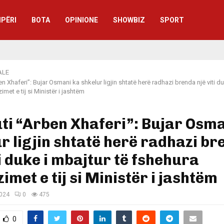
IPËRI
BOTA
OPINIONE
SHOWBIZ
SPORT
ALE
ben Xhaferi”: Bujar Osmani ka shkelur ligjin shtatë herë radhazi brenda një viti du
met e tij si Ministër i jashtëm
uti “Arben Xhaferi”: Bujar Osm
r ligjin shtatë herë radhazi b
ti duke i mbajtur të fshehura
imet e tij si Ministër i jashtëm
2024
0
475
0