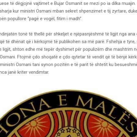
se të dëgjojnë vajtimet e Bujar Osmanit se mezi po ia dilka muajin. 
harja kur ministri Osmani mban sekret shpenzimet e tij zyrtare, duke
ën popullore “pagë e vogël, fitim i madh”.
dinjatën tonë të thellë për shkeljet e njëpasnjëshmë të ligjit nga an
e që të dhënat që i kërkojmë të publikohen sa më parë. Fshehja e tyre
e ligjit, shton edhe më tepër dyshimet për populizëm dhe mashtrim n
Osmani. Ftojmë çdo shoqatë e çdo qytetar të vendit që të bënjë kërke
nistri Osmani tani synon pozitën e të parit të shtetit ku besueshmëri
ca janë kriter vendimtar.