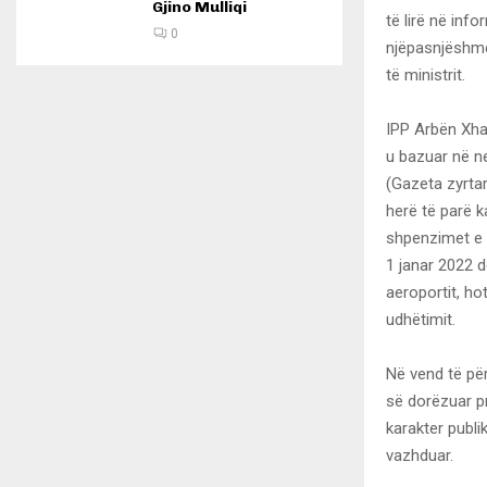
Gjino Mulliqi
të lirë në inf
0
njëpasnjëshme 
të ministrit.
IPP Arbën Xhaf
u bazuar në ne
(Gazeta zyrta
herë të parë 
shpenzimet e m
1 janar 2022 d
aeroportit, ho
udhëtimit.
Në vend të për
së dorëzuar pr
karakter publ
vazhduar.