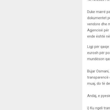
Duke marrë pa
dokumentet pub
vendore dhe m
Agjencisë për 
ende është në 
Ligji për qasj
eurosh për po
mundëson qasj
Bujar Osmani, 
transparencë 
muaj, do të de
Andaj, e pyesi
i) Ku ngeli tr