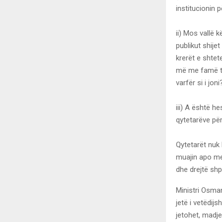
institucionin 
ii) Mos vallë 
publikut shije
krerët e shtet
më me famë të
varfër si i joni
iii) A është h
qytetarëve për
Qytetarët nuk
muajin apo me
dhe drejtë shp
Ministri Osman
jetë i vetëdijs
jetohet, madje