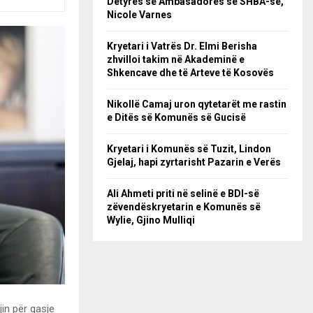
Detyrës së Ambasadores së SHBA-së,
Nicole Varnes
Kryetari i Vatrës Dr. Elmi Berisha
zhvilloi takim në Akademinë e
Shkencave dhe të Arteve të Kosovës
Nikollë Camaj uron qytetarët me rastin
e Ditës së Komunës së Gucisë
Kryetari i Komunës së Tuzit, Lindon
Gjelaj, hapi zyrtarisht Pazarin e Verës
Ali Ahmeti priti në selinë e BDI-së
zëvendëskryetarin e Komunës së
Wylie, Gjino Mulliqi
in për qasje