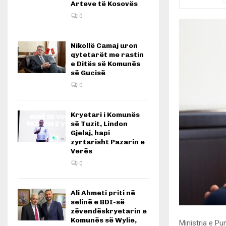
Arteve të Kosovës
0
Nikollë Camaj uron
qytetarët me rastin
e Ditës së Komunës
së Gucisë
0
Kryetari i Komunës
së Tuzit, Lindon
Gjelaj, hapi
zyrtarisht Pazarin e
Verës
0
Ali Ahmeti priti në
selinë e BDI-së
zëvendëskryetarin e
Komunës së Wylie,
Ministria e Pu