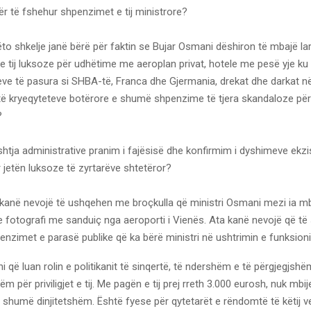
për të fshehur shpenzimet e tij ministrore?
këto shkelje janë bërë për faktin se Bujar Osmani dëshiron të mbajë la
t e tij luksoze për udhëtime me aeroplan privat, hotele me pesë yje k
eve të pasura si SHBA-të, Franca dhe Gjermania, drekat dhe darkat n
 kryeqyteteve botërore e shumë shpenzime të tjera skandaloze për 
?
eshtja administrative pranim i fajësisë dhe konfirmim i dyshimeve ekz
 jetën luksoze të zyrtarëve shtetëror?
 kanë nevojë të ushqehen me broçkulla që ministri Osmani mezi ia mb
 fotografi me sanduiç nga aeroporti i Vienës. Ata kanë nevojë që të
enzimet e parasë publike që ka bërë ministri në ushtrimin e funksionit
i që luan rolin e politikanit të sinqertë, të ndershëm e të përgjegjshë
hëm për priviligjet e tij. Me pagën e tij prej rreth 3.000 eurosh, nuk mbi
 shumë dinjitetshëm. Është fyese për qytetarët e rëndomtë të këtij ve