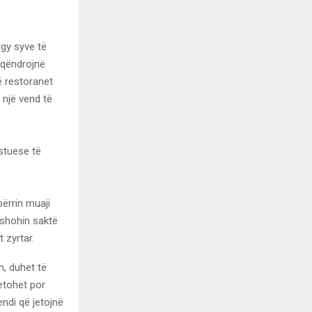
rgy syve të
u qëndrojnë
ë restoranet
një vend të
istuese të
ërrin muaji
 shohin saktë
 zyrtar.
m, duhet të
jetohet por
ndi që jetojnë