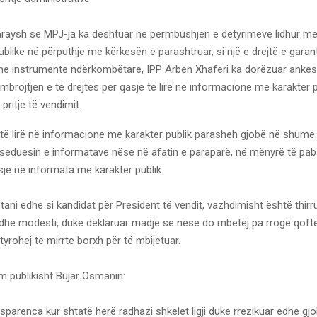
raysh se MPJ-ja ka dështuar në përmbushjen e detyrimeve lidhur me
like në përputhje me kërkesën e parashtruar, si një e drejtë e gara
e instrumente ndërkombëtare, IPP Arbën Xhaferi ka dorëzuar ankesë
mbrojtjen e të drejtës për qasje të lirë në informacione me karakter 
pritje të vendimit.
e të lirë në informacione me karakter publik parasheh gjobë në shumë
seduesin e informatave nëse në afatin e paraparë, në mënyrë të pa
e në informata me karakter publik.
tani edhe si kandidat për President të vendit, vazhdimisht është thirr
dhe modesti, duke deklaruar madje se nëse do mbetej pa rrogë qoft
tyrohej të mirrte borxh për të mbijetuar.
m publikisht Bujar Osmanin:
ansparenca kur shtatë herë radhazi shkelet ligji duke rrezikuar edhe gj