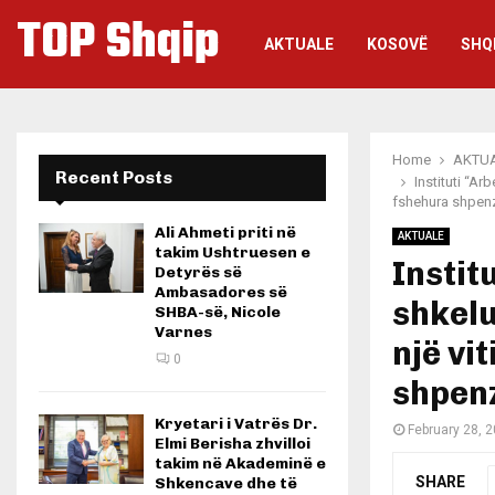
TOP Shqip
AKTUALE
KOSOVË
SHQ
Home
AKTU
Recent Posts
Instituti “Ar
fshehura shpenzi
Ali Ahmeti priti në
AKTUALE
takim Ushtruesen e
Instit
Detyrës së
Ambasadores së
shkelu
SHBA-së, Nicole
Varnes
një vi
0
shpenz
Kryetari i Vatrës Dr.
February 28, 
Elmi Berisha zhvilloi
takim në Akademinë e
SHARE
Shkencave dhe të