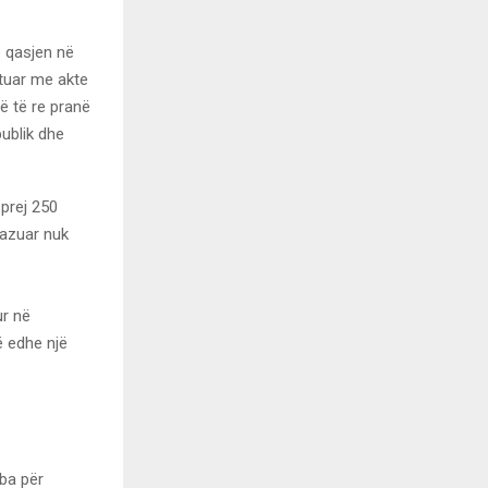
 qasjen në
ntuar me akte
 të re pranë
publik dhe
 prej 250
bazuar nuk
ur në
ë edhe një
oba për