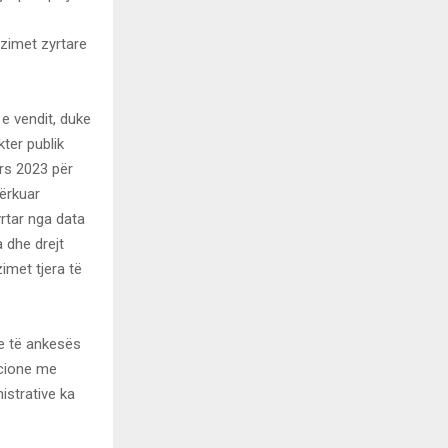
nzimet zyrtare
 e vendit, duke
kter publik
rs 2023 për
ërkuar
yrtar nga data
a dhe drejt
imet tjera të
je të ankesës
acione me
istrative ka