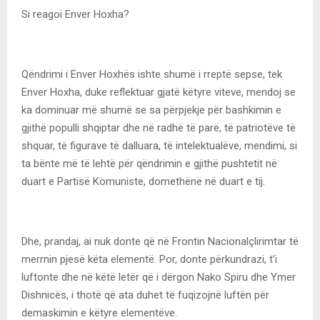
Si reagoi Enver Hoxha?
Qëndrimi i Enver Hoxhës ishte shumë i rreptë sepse, tek
Enver Hoxha, duke reflektuar gjatë këtyre viteve, mendoj se
ka dominuar më shumë se sa përpjekje për bashkimin e
gjithë populli shqiptar dhe në radhë të parë, të patriotëve të
shquar, të figurave të dalluara, të intelektualëve, mendimi, si
ta bënte më të lehtë për qëndrimin e gjithë pushtetit në
duart e Partisë Komuniste, domethënë në duart e tij.
Dhe, prandaj, ai nuk donte që në Frontin Nacionalçlirimtar të
merrnin pjesë këta elementë. Por, donte përkundrazi, t’i
luftonte dhe në këtë letër që i dërgon Nako Spiru dhe Ymer
Dishnicës, i thotë që ata duhet të fuqizojnë luftën për
demaskimin e këtyre elementëve.