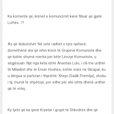
Ka komente që, krimet e komunizmit kanë filluar që gjatë
Luftës…?!
As që diskutohet. Në vetë radhët e tyre njëherë,
domethënë ata që ishin krerë të Grupeve Komuniste dhe
që kishin shumë merita për këtë Lëvizje Komuniste, u
asgjësuan. Një nga këta ishte Anastas Lulo, i cili me urdhër
të Miladinit dhe të Enver Hoxhës, është vrarë në Skrapar, ku
u dërgua si partizan i thjeshtë. Xhepi (Sadik Premtja), shoku
i tij, mundi të shpëtojë, por edhe për atë ishte dhënë urdhër
që të vritej.
Ky tjetri që ka qenë Kryetar i grupit të Shkodrës dhe që