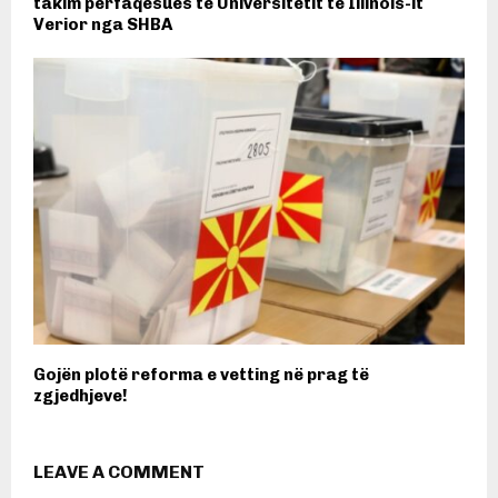
takim përfaqësues të Universitetit të Illinois-it
Verior nga SHBA
Gojën plotë reforma e vetting në prag të
zgjedhjeve!
LEAVE A COMMENT