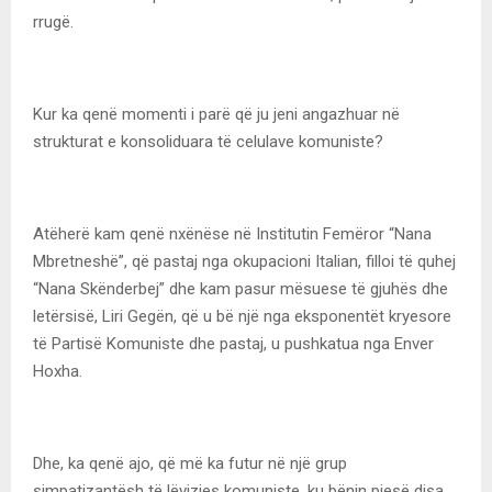
rrugë.
Kur ka qenë momenti i parë që ju jeni angazhuar në
strukturat e konsoliduara të celulave komuniste?
Atëherë kam qenë nxënëse në Institutin Femëror “Nana
Mbretneshë”, që pastaj nga okupacioni Italian, filloi të quhej
“Nana Skënderbej” dhe kam pasur mësuese të gjuhës dhe
letërsisë, Liri Gegën, që u bë një nga eksponentët kryesore
të Partisë Komuniste dhe pastaj, u pushkatua nga Enver
Hoxha.
Dhe, ka qenë ajo, që më ka futur në një grup
simpatizantësh të lëvizjes komuniste, ku bënin pjesë disa