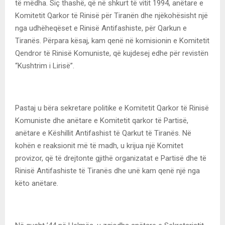
të mëdha. Siç thashë, që në shkurt të vitit 1994, anëtare e
Komitetit Qarkor të Rinisë për Tiranën dhe njëkohësisht një
nga udhëheqëset e Rinisë Antifashiste, për Qarkun e
Tiranës. Përpara kësaj, kam qenë në komisionin e Komitetit
Qendror të Rinisë Komuniste, që kujdesej edhe për revistën
“Kushtrim i Lirisë”.
Pastaj u bëra sekretare politike e Komitetit Qarkor të Rinisë
Komuniste dhe anëtare e Komitetit qarkor të Partisë,
anëtare e Këshillit Antifashist të Qarkut të Tiranës. Në
kohën e reaksionit më të madh, u krijua një Komitet
provizor, që të drejtonte gjithë organizatat e Partisë dhe të
Rinisë Antifashiste të Tiranës dhe unë kam qenë një nga
këto anëtare.