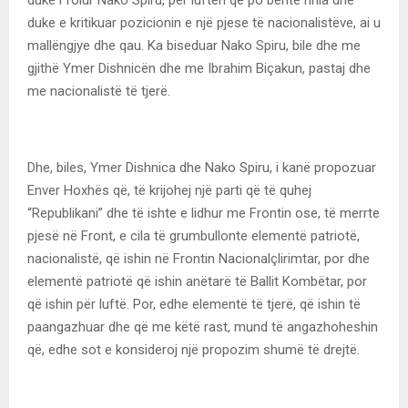
duke e kritikuar pozicionin e një pjese të nacionalistëve, ai u
mallëngjye dhe qau. Ka biseduar Nako Spiru, bile dhe me
gjithë Ymer Dishnicën dhe me Ibrahim Biçakun, pastaj dhe
me nacionalistë të tjerë.
Dhe, biles, Ymer Dishnica dhe Nako Spiru, i kanë propozuar
Enver Hoxhës që, të krijohej një parti që të quhej
“Republikani” dhe të ishte e lidhur me Frontin ose, të merrte
pjesë në Front, e cila të grumbullonte elementë patriotë,
nacionalistë, që ishin në Frontin Nacionalçlirimtar, por dhe
elementë patriotë që ishin anëtarë të Ballit Kombëtar, por
që ishin për luftë. Por, edhe elementë të tjerë, që ishin të
paangazhuar dhe që me këtë rast, mund të angazhoheshin
që, edhe sot e konsideroj një propozim shumë të drejtë.