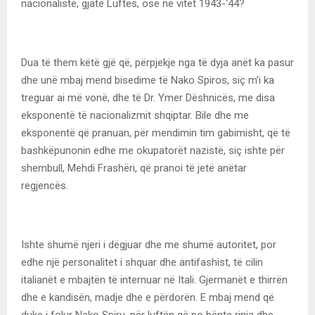
nacionaliste, gjatë Luftës, ose në vitet 1943-‘44?
Dua të them këtë gjë që, përpjekje nga të dyja anët ka pasur
dhe unë mbaj mend bisedime të Nako Spiros, siç m’i ka
treguar ai më vonë, dhe të Dr. Ymer Dëshnicës, me disa
eksponentë të nacionalizmit shqiptar. Bile dhe me
eksponentë që pranuan, për mendimin tim gabimisht, që të
bashkëpunonin edhe me okupatorët nazistë, siç ishte për
shembull, Mehdi Frashëri, që pranoi të jetë anëtar
regjencës.
Ishte shumë njeri i dëgjuar dhe me shumë autoritet, por
edhe një personalitet i shquar dhe antifashist, të cilin
italianët e mbajtën të internuar në Itali. Gjermanët e thirrën
dhe e kandisën, madje dhe e përdorën. E mbaj mend që
duke i folur Nako Spiru, për luftën që po bënte rinia dhe