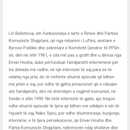
Liri Belishova, ish-funksionarja e lartë e Rinisë dhe Partisë
Komuniste Shqiptare, që nga mbarimi i Luftës, anëtare e
Byrosë Politike dhe sekretare e Komitetit Qendror të PPSh-
së, deri në vitin 1961, e cila më pas u godit dhe u dënua nga
Enver Hoxha, duke përfunduar familjarisht internimeve për
tre dekada me radhë, në një intervistë të saj para se të
ndahej nga jeta, do të rrëfente shumë episode që lidhen
me jetën e saj, por edhe të gjitha privacionet që e ndoqën
atë familjarisht, deri në shembjen e regjimit komunist, në
fundin e vitin 1990. Në këtë intervistë të gjatë, ajo tregon
edhe shumë episode të tjera që lidhen me vdekjen e ish-të
fejuarit të saj, Nako Spiru, por edhe shumëvrasje, burgosje,
internime, e të tjera persekucione, që Enver Hoxha dhe
Partia Komuniste Shqiptare, ndërmorën ndaj shokëve dhe