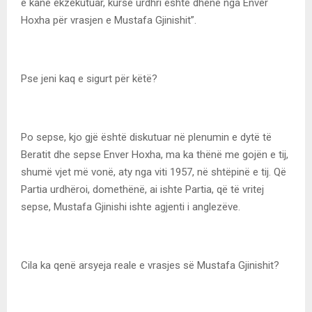
e kanë ekzekutuar, kurse urdhri është dhënë nga Enver
Hoxha për vrasjen e Mustafa Gjinishit”.
Pse jeni kaq e sigurt për këtë?
Po sepse, kjo gjë është diskutuar në plenumin e dytë të
Beratit dhe sepse Enver Hoxha, ma ka thënë me gojën e tij,
shumë vjet më vonë, aty nga viti 1957, në shtëpinë e tij. Që
Partia urdhëroi, domethënë, ai ishte Partia, që të vritej
sepse, Mustafa Gjinishi ishte agjenti i anglezëve.
Cila ka qenë arsyeja reale e vrasjes së Mustafa Gjinishit?