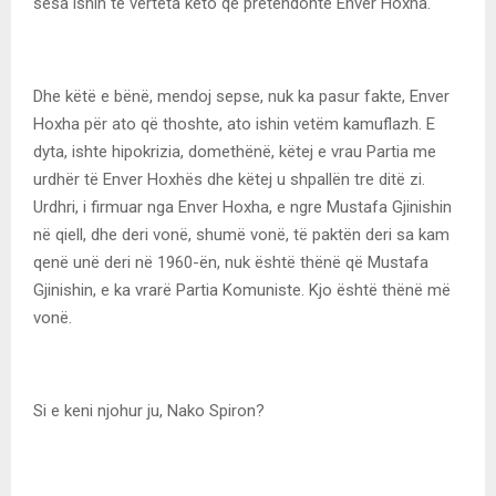
sesa ishin të vërteta këto që pretendonte Enver Hoxha.
Dhe këtë e bënë, mendoj sepse, nuk ka pasur fakte, Enver
Hoxha për ato që thoshte, ato ishin vetëm kamuflazh. E
dyta, ishte hipokrizia, domethënë, këtej e vrau Partia me
urdhër të Enver Hoxhës dhe këtej u shpallën tre ditë zi.
Urdhri, i firmuar nga Enver Hoxha, e ngre Mustafa Gjinishin
në qiell, dhe deri vonë, shumë vonë, të paktën deri sa kam
qenë unë deri në 1960-ën, nuk është thënë që Mustafa
Gjinishin, e ka vrarë Partia Komuniste. Kjo është thënë më
vonë.
Si e keni njohur ju, Nako Spiron?