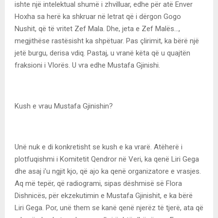
ishte një intelektual shumë i zhvilluar, edhe për atë Enver
Hoxha sa herë ka shkruar në letrat që i dërgon Gogo
Nushit, që të vritet Zef Mala. Dhe, jeta e Zef Malës…,
megjithëse rastësisht ka shpëtuar. Pas çlirimit, ka bërë një
jetë burgu, derisa vdiq. Pastaj, u vranë këta që u quajtën
fraksioni i Vlorës. U vra edhe Mustafa Gjinishi.
Kush e vrau Mustafa Gjinishin?
Unë nuk e di konkretisht se kush e ka vrarë. Atëherë i
plotfuqishmi i Komitetit Qendror në Veri, ka qenë Liri Gega
dhe asaj i’u ngjit kjo, që ajo ka qenë organizatore e vrasjes.
Aq më tepër, që radiogrami, sipas dëshmisë së Flora
Dishnicës, për ekzekutimin e Mustafa Gjinishit, e ka bërë
Liri Gega. Por, unë them se kanë qenë njerëz të tjerë, ata që