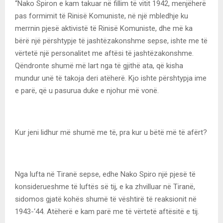
“Nako Spiron e kam takuar në fillim të vitit 1942, menjëherë
pas formimit të Rinisë Komuniste, në një mbledhje ku
merrnin pjesë aktivistë të Rinisë Komuniste, dhe më ka
bërë një përshtypje të jashtëzakonshme sepse, ishte me të
vërtetë një personalitet me aftësi të jashtëzakonshme.
Qëndronte shumë më lart nga të gjithë ata, që kisha
mundur unë të takoja deri atëherë. Kjo ishte përshtypja ime
e parë, që u pasurua duke e njohur më vonë.
Kur jeni lidhur më shumë me të, pra kur u bëtë më të afërt?
Nga lufta në Tiranë sepse, edhe Nako Spiro një pjesë të
konsiderueshme të luftës së tij, e ka zhvilluar në Tiranë,
sidomos gjatë kohës shumë të vështirë të reaksionit në
1943-‘44. Atëherë e kam parë me të vërtetë aftësitë e tij.