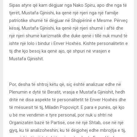
Sipas atyre që kam dëgjuar nga Nako Spiru, apo dhe nga të
tjerët, Mustafa Gjinishi, ka qenë një njeri nga një familje
patriotike shumë të dëgjuar në Shqipërinë e Mesme. Përveç
kësaj, Mustafa Gjinishi, ka qenë një njeri shumë i aftë dhe
një njeri shumë karizmatik dhe duke qenë i tillë nuk mund të
ishte një lolo i bindur i Enver Hoxhës. Kishte personalitetin e
tij dhe kjo besoj ka qenë ajo, që shpuri në vrasjen e
Mustafa Gjinishit.
Por, desha të shtroj këtu që, siç është analizuar edhe në
Plenumin e dytë të Beratit, vrasja e Mustafa Gjinishit, hedh
dritë në disa aspekte të personalitetit të Enver Hoxhës dhe
të mësuesit të tij, Miladin Popoviçit. E para e punës, që kjo
u bë me vendimin e tyre personal, por nuk u shtri në
Organizatën bazë të Partisë, ose në një Shtab, ose në një
gjyq, ku të analizoheshin; ku të dëgjohej edhe mbrojtja e tij,