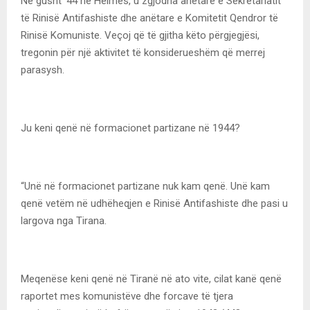
Në gusht ’44 në Helmës, u zgjodha anëtare e Sekretariatit
të Rinisë Antifashiste dhe anëtare e Komitetit Qendror të
Rinisë Komuniste. Veçoj që të gjitha këto përgjegjësi,
tregonin për një aktivitet të konsiderueshëm që merrej
parasysh.
Ju keni qenë në formacionet partizane në 1944?
“Unë në formacionet partizane nuk kam qenë. Unë kam
qenë vetëm në udhëheqjen e Rinisë Antifashiste dhe pasi u
largova nga Tirana.
Meqenëse keni qenë në Tiranë në ato vite, cilat kanë qenë
raportet mes komunistëve dhe forcave të tjera