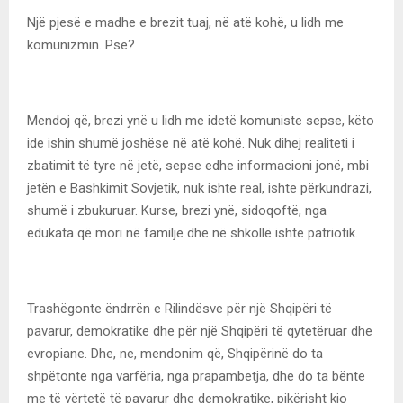
Një pjesë e madhe e brezit tuaj, në atë kohë, u lidh me
komunizmin. Pse?
Mendoj që, brezi ynë u lidh me idetë komuniste sepse, këto
ide ishin shumë joshëse në atë kohë. Nuk dihej realiteti i
zbatimit të tyre në jetë, sepse edhe informacioni jonë, mbi
jetën e Bashkimit Sovjetik, nuk ishte real, ishte përkundrazi,
shumë i zbukuruar. Kurse, brezi ynë, sidoqoftë, nga
edukata që mori në familje dhe në shkollë ishte patriotik.
Trashëgonte ëndrrën e Rilindësve për një Shqipëri të
pavarur, demokratike dhe për një Shqipëri të qytetëruar dhe
evropiane. Dhe, ne, mendonim që, Shqipërinë do ta
shpëtonte nga varfëria, nga prapambetja, dhe do ta bënte
me të vërtetë të pavarur dhe demokratike, pikërisht kjo