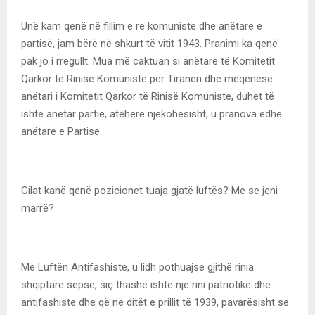
Unë kam qenë në fillim e re komuniste dhe anëtare e
partisë, jam bërë në shkurt të vitit 1943. Pranimi ka qenë
pak jo i rregullt. Mua më caktuan si anëtare të Komitetit
Qarkor të Rinisë Komuniste për Tiranën dhe meqenëse
anëtari i Komitetit Qarkor të Rinisë Komuniste, duhet të
ishte anëtar partie, atëherë njëkohësisht, u pranova edhe
anëtare e Partisë.
Cilat kanë qenë pozicionet tuaja gjatë luftës? Me se jeni
marrë?
Me Luftën Antifashiste, u lidh pothuajse gjithë rinia
shqiptare sepse, siç thashë ishte një rini patriotike dhe
antifashiste dhe që në ditët e prillit të 1939, pavarësisht se