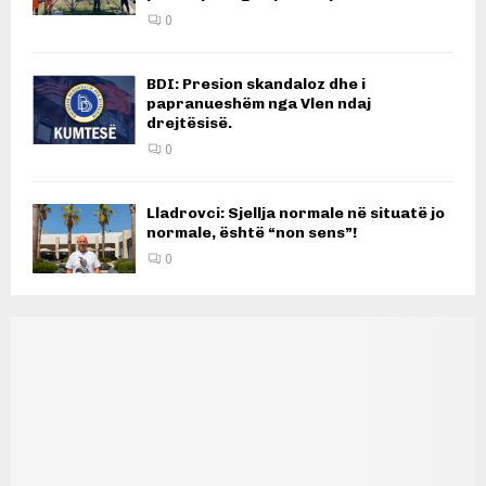
0
BDI: Presion skandaloz dhe i
papranueshëm nga Vlen ndaj
drejtësisë.
0
Lladrovci: Sjellja normale në situatë jo
normale, është “non sens”!
0