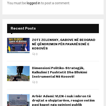
You must be
logged in
to post a comment.
Recent Posts
ZOTI ZELENSKY, GABOVE NË BEOGRAD
NË QËNDRIMIN PËR PAVARËSINË E
KOSOVËS
0
Dimensioni Politiko-Strategjik,
Kalkulimi I Pushtetit Dhe Bllokimi
Instrumental Në Kosovë!
0
Arbër Ademi: VLEN-i nuk i mbron të
drejtat e shqiptarëve, reagon vetëm
pasi kapet nga opinioni publik