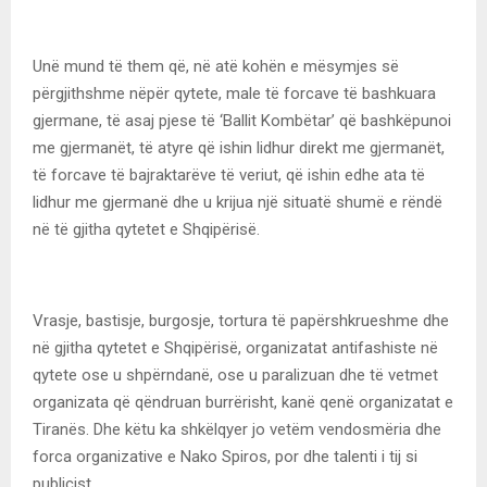
Unë mund të them që, në atë kohën e mësymjes së
përgjithshme nëpër qytete, male të forcave të bashkuara
gjermane, të asaj pjese të ‘Ballit Kombëtar’ që bashkëpunoi
me gjermanët, të atyre që ishin lidhur direkt me gjermanët,
të forcave të bajraktarëve të veriut, që ishin edhe ata të
lidhur me gjermanë dhe u krijua një situatë shumë e rëndë
në të gjitha qytetet e Shqipërisë.
Vrasje, bastisje, burgosje, tortura të papërshkrueshme dhe
në gjitha qytetet e Shqipërisë, organizatat antifashiste në
qytete ose u shpërndanë, ose u paralizuan dhe të vetmet
organizata që qëndruan burrërisht, kanë qenë organizatat e
Tiranës. Dhe këtu ka shkëlqyer jo vetëm vendosmëria dhe
forca organizative e Nako Spiros, por dhe talenti i tij si
publicist.