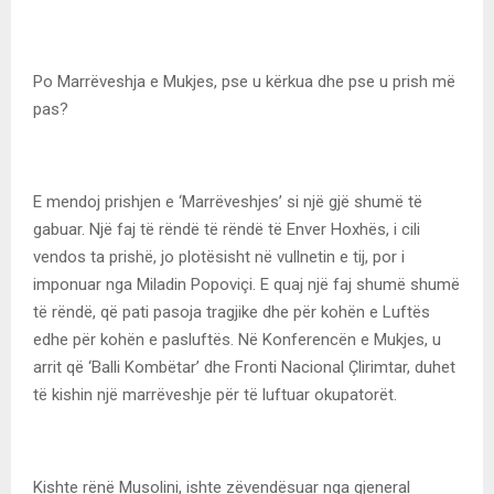
Po Marrëveshja e Mukjes, pse u kërkua dhe pse u prish më
pas?
E mendoj prishjen e ‘Marrëveshjes’ si një gjë shumë të
gabuar. Një faj të rëndë të rëndë të Enver Hoxhës, i cili
vendos ta prishë, jo plotësisht në vullnetin e tij, por i
imponuar nga Miladin Popoviçi. E quaj një faj shumë shumë
të rëndë, që pati pasoja tragjike dhe për kohën e Luftës
edhe për kohën e pasluftës. Në Konferencën e Mukjes, u
arrit që ‘Balli Kombëtar’ dhe Fronti Nacional Çlirimtar, duhet
të kishin një marrëveshje për të luftuar okupatorët.
Kishte rënë Musolini, ishte zëvendësuar nga gjeneral