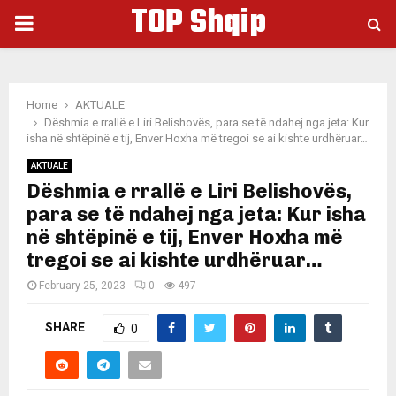
TOP Shqip
PRIMARY
MENU
Home
AKTUALE
Dëshmia e rrallë e Liri Belishovës, para se të ndahej nga jeta: Kur
isha në shtëpinë e tij, Enver Hoxha më tregoi se ai kishte urdhëruar…
AKTUALE
Dëshmia e rrallë e Liri Belishovës,
para se të ndahej nga jeta: Kur isha
në shtëpinë e tij, Enver Hoxha më
tregoi se ai kishte urdhëruar…
February 25, 2023
0
497
SHARE
0