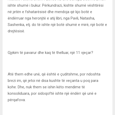
ishte shumë i bukur. Përkundrazi, kishte shumë vështirësi
në jetën e fshatarësisë dhe mendoja që kjo botë e
ëndërruar nga heronjtë e atij libri, nga Pavli, Natasha,
Sashenka, etj. do të ishte një botë shumë e mirë, një botë e
drejtësisë.
Gjykim të pavarur dhe kaq të thelluar, një 11 vjeçar?
Atë them edhe unë, që është e çuditshme, por ndoshta
brezi im, që jetoi në disa kushte të veçanta u poq para
kohe. Dhe, nuk them se ishin këto mendime të
konsoliduara, por sidoqoftë ishte një ëndërr që unë e
përqafova.