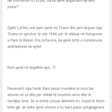
Në momentet e Luftës, cili ka qenë angazhimi që keni
pasur?
Gjatë Luftës, unë kam qenë në Tiranë dhe jam larguar nga
Tirana në qershor të vitit 1944, për të shkuar në Kongresin
e Parë të Rinisë. Pra, lufta ime, ka qenë luftë e rezistencës
antifashiste në qytet.
Keni qenë në ilegalitet apo…?!
Pjesërisht, nga fundi. Kam pasur mundësi të mos bie
shumë në sy dhe për shkak të moshës sime dhe të
familjes time. Se si është çmuar aktiviteti im, mund të them
këtë gjë: që duke qenë shumë e re, kam pasur përgjegjësira