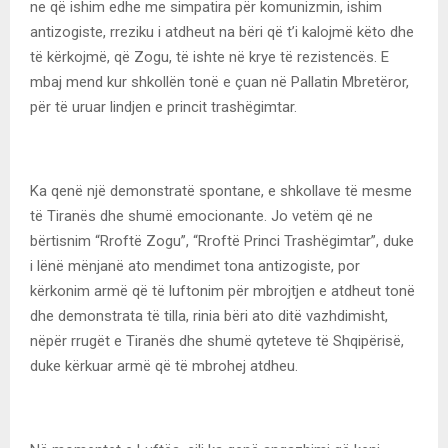
ne që ishim edhe me simpatira për komunizmin, ishim
antizogiste, rreziku i atdheut na bëri që t’i kalojmë këto dhe
të kërkojmë, që Zogu, të ishte në krye të rezistencës. E
mbaj mend kur shkollën tonë e çuan në Pallatin Mbretëror,
për të uruar lindjen e princit trashëgimtar.
Ka qenë një demonstratë spontane, e shkollave të mesme
të Tiranës dhe shumë emocionante. Jo vetëm që ne
bërtisnim “Rroftë Zogu”, “Rroftë Princi Trashëgimtar”, duke
i lënë mënjanë ato mendimet tona antizogiste, por
kërkonim armë që të luftonim për mbrojtjen e atdheut tonë
dhe demonstrata të tilla, rinia bëri ato ditë vazhdimisht,
nëpër rrugët e Tiranës dhe shumë qyteteve të Shqipërisë,
duke kërkuar armë që të mbrohej atdheu.