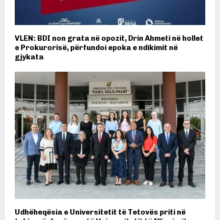
VLEN: BDI non grata në opozit, Drin Ahmeti në hollet
e Prokurorisë, përfundoi epoka e ndikimit në
gjykata
Udhëheqësia e Universitetit të Tetovës priti në