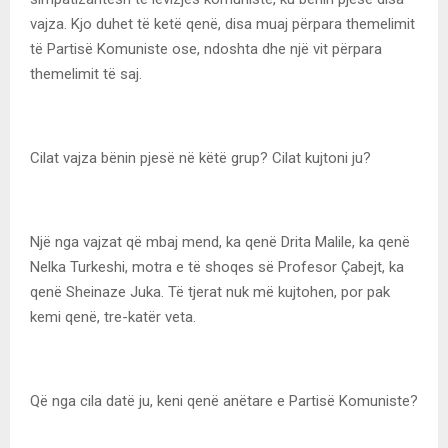
vajza. Kjo duhet të ketë qenë, disa muaj përpara themelimit
të Partisë Komuniste ose, ndoshta dhe një vit përpara
themelimit të saj.
Cilat vajza bënin pjesë në këtë grup? Cilat kujtoni ju?
Një nga vajzat që mbaj mend, ka qenë Drita Malile, ka qenë
Nelka Turkeshi, motra e të shoqes së Profesor Çabejt, ka
qenë Sheinaze Juka. Të tjerat nuk më kujtohen, por pak
kemi qenë, tre-katër veta.
Që nga cila datë ju, keni qenë anëtare e Partisë Komuniste?