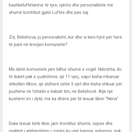
bashkëluftëtarëve të tyre, njërës dhe personalitete më
shumë kontribut gjatë Luftës dhe pas saj.
Znj. Belishova, ju personalisht, kur dhe si keni hyrë për herë
të parë në lëvizjen komuniste?
Me idetë komuniste jam lidhur shumë e vogël. Ndoshta, do
të duket pak e çuditshme, që 11 vjeç, sapo kisha mbaruar
shkollën fillore, që atëherë ishte 5 vjet dhe kisha shkuar për
pushime në fshatin e babait tim, në Belishovë. Atje një
kushëriri im i dytë, më ka dhënë për të lexuar librin “Nëna”.
Duke lexuar këtë libër, jam tronditur shumë, sepse dhe
realiteti i atëhershëm i zonës ku unë banoja, sidomos, nuk