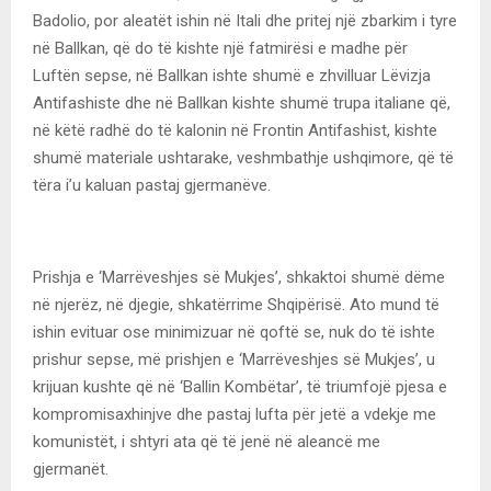
Badolio, por aleatët ishin në Itali dhe pritej një zbarkim i tyre
në Ballkan, që do të kishte një fatmirësi e madhe për
Luftën sepse, në Ballkan ishte shumë e zhvilluar Lëvizja
Antifashiste dhe në Ballkan kishte shumë trupa italiane që,
në këtë radhë do të kalonin në Frontin Antifashist, kishte
shumë materiale ushtarake, veshmbathje ushqimore, që të
tëra i’u kaluan pastaj gjermanëve.
Prishja e ‘Marrëveshjes së Mukjes’, shkaktoi shumë dëme
në njerëz, në djegie, shkatërrime Shqipërisë. Ato mund të
ishin evituar ose minimizuar në qoftë se, nuk do të ishte
prishur sepse, më prishjen e ‘Marrëveshjes së Mukjes’, u
krijuan kushte që në ‘Ballin Kombëtar’, të triumfojë pjesa e
kompromisaxhinjve dhe pastaj lufta për jetë a vdekje me
komunistët, i shtyri ata që të jenë në aleancë me
gjermanët.