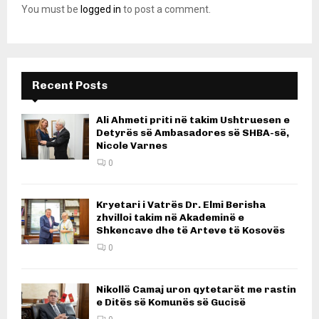
You must be
logged in
to post a comment.
Recent Posts
Ali Ahmeti priti në takim Ushtruesen e
Detyrës së Ambasadores së SHBA-së,
Nicole Varnes
0
Kryetari i Vatrës Dr. Elmi Berisha
zhvilloi takim në Akademinë e
Shkencave dhe të Arteve të Kosovës
0
Nikollë Camaj uron qytetarët me rastin
e Ditës së Komunës së Gucisë