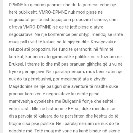
DPMNE ka qëndrim parimor dhe do ta përsëris edhe një
herë publikisht, VMRO-DPMNE nuk mori pjesë në
negociatat për të ashtuquajturin propozim francez, unë i
ofrova VMRO-DPMNE-së që të jetë pjesë e atyre
negociatave. Në një konferencë për shtyp, mendoj se ishte
muaji prill i vitit të kaluar, në të njëjtën ditë, Kovaçevski e
refuzoi atë propozim. Në fund të qershorit, në fillim të
korrikut, kur bënin ato gjimnastikë politike, ne refuzuam në
Bruksel, i thamë jo dhe më pas pranuan gjithçka që u vu në
tryezë për një javë. Ne i paralajmëruam, mos bëni zotim që
nuk do ta përmbushni, por megjithatë ata e zhytën
Maqedoninë në një pasiguri dhe aventurë të madhe duke
pranuar kornizën e negociatave ku është pjesë
marrëveshja dypalëshe me Bullgarinë fqinje dhe është i
vetmi rast i tillë. në historinë e BE-së, duke menduar se
disa përvoja të kaluara do të përsëriten dhe kështu do të
fitojnë disa pikë politike. Ne i paralajmëruam se nuk do të
ndodhte më. Tetë muaj më vonë na kanë bindur në skenë