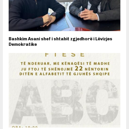
Bashkim Asani shef i shtabit zgjedhorë i Lëvizjes
Demokratike