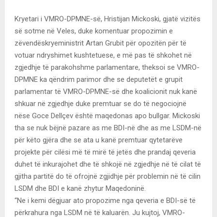
Kryetari i VMRO-DPMNE-së, Hristijan Mickoski, gjatë vizitës
së sotme në Veles, duke komentuar propozimin e
zëvendëskryeministrit Artan Grubit për opozitën për të
votuar ndryshimet kushtetuese, e më pas të shkohet në
zgjedhje të parakohshme parlamentare, theksoi se VMRO-
DPMNE ka qëndrim parimor dhe se deputetët e grupit
parlamentar të VMRO-DPMNE-së dhe koalicionit nuk kanë
shkuar në zgjedhje duke premtuar se do të negociojnë
nëse Goce Dellçev është maqedonas apo bullgar. Mickoski
tha se nuk bëjnë pazare as me BDI-në dhe as me LSDM-në
për këto gjëra dhe se ata u kanë premtuar qytetarëve
projekte për cilësi më të mirë të jetës dhe prandaj qeveria
duhet të inkurajohet dhe të shkojë në zgjedhje në të cilat të
gjitha partitë do të ofrojnë zgjidhje për problemin në të cilin
LSDM dhe BDI e kanë zhytur Maqedoninë.
“Ne i kemi dëgjuar ato propozime nga qeveria e BDI-së të
përkrahura nga LSDM në të kaluarën. Ju kujtoj, VMRO-