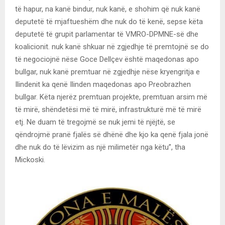
të hapur, na kanë bindur, nuk kanë, e shohim që nuk kanë
deputetë të mjaftueshëm dhe nuk do të kenë, sepse këta
deputetë të grupit parlamentar të VMRO-DPMNE-së dhe
koalicionit. nuk kanë shkuar në zgjedhje të premtojnë se do
të negociojnë nëse Goce Dellçev është maqedonas apo
bullgar, nuk kanë premtuar në zgjedhje nëse kryengritja e
Ilindenit ka qenë Ilinden maqedonas apo Preobrazhen
bullgar. Këta njerëz premtuan projekte, premtuan arsim më
të mirë, shëndetësi më të mirë, infrastrukturë më të mirë
etj. Ne duam të tregojmë se nuk jemi të njëjtë, se
qëndrojmë pranë fjalës së dhënë dhe kjo ka qenë fjala jonë
dhe nuk do të lëvizim as një milimetër nga këtu”, tha
Mickoski.