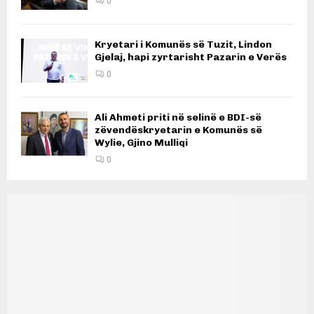
0
Kryetari i Komunës së Tuzit, Lindon
Gjelaj, hapi zyrtarisht Pazarin e Verës
0
Ali Ahmeti priti në selinë e BDI-së
zëvendëskryetarin e Komunës së
Wylie, Gjino Mulliqi
0