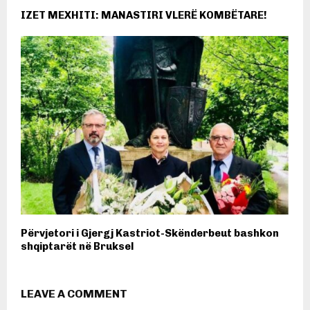
IZET MEXHITI: MANASTIRI VLERË KOMBËTARE!
Përvjetori i Gjergj Kastriot-Skënderbeut bashkon
shqiptarët në Bruksel
LEAVE A COMMENT