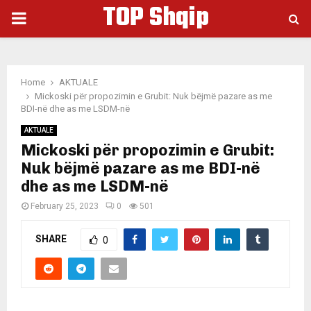
TOP Shqip
PRIMARY
MENU
Home
AKTUALE
Mickoski për propozimin e Grubit: Nuk bëjmë pazare as me
BDI-në dhe as me LSDM-në
AKTUALE
Mickoski për propozimin e Grubit:
Nuk bëjmë pazare as me BDI-në
dhe as me LSDM-në
February 25, 2023
0
501
SHARE
0