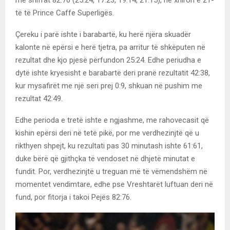
të të Prince Caffe Superligës.
Çereku i parë ishte i barabartë, ku herë njëra skuadër
kalonte në epërsi e herë tjetra, pa arritur të shkëputen në
rezultat dhe kjo pjesë përfundon 25:24. Edhe periudha e
dytë ishte kryesisht e barabartë deri pranë rezultatit 42:38,
kur mysafirët me një seri prej 0:9, shkuan në pushim me
rezultat 42:49.
Edhe perioda e tretë ishte e ngjashme, me rahovecasit që
kishin epërsi deri në tetë pikë, por me verdhezinjtë që u
rikthyen shpejt, ku rezultati pas 30 minutash ishte 61:61,
duke bërë që gjithçka të vendoset në dhjetë minutat e
fundit. Por, verdhezinjtë u treguan më të vëmendshëm në
momentet vendimtare, edhe pse Vreshtarët luftuan deri në
fund, por fitorja i takoi Pejës 82:76.