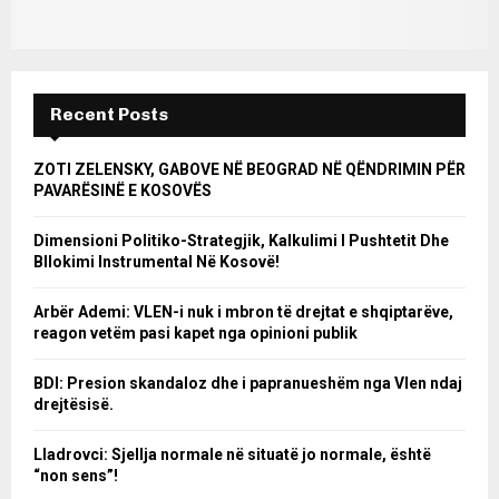
Recent Posts
ZOTI ZELENSKY, GABOVE NË BEOGRAD NË QËNDRIMIN PËR
PAVARËSINË E KOSOVËS
Dimensioni Politiko-Strategjik, Kalkulimi I Pushtetit Dhe
Bllokimi Instrumental Në Kosovë!
Arbër Ademi: VLEN-i nuk i mbron të drejtat e shqiptarëve,
reagon vetëm pasi kapet nga opinioni publik
BDI: Presion skandaloz dhe i papranueshëm nga Vlen ndaj
drejtësisë.
Lladrovci: Sjellja normale në situatë jo normale, është
“non sens”!