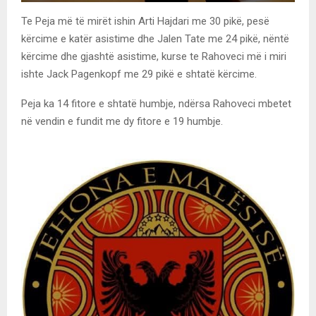
Te Peja më të mirët ishin Arti Hajdari me 30 pikë, pesë
kërcime e katër asistime dhe Jalen Tate me 24 pikë, nëntë
kërcime dhe gjashtë asistime, kurse te Rahoveci më i miri
ishte Jack Pagenkopf me 29 pikë e shtatë kërcime.
Peja ka 14 fitore e shtatë humbje, ndërsa Rahoveci mbetet
në vendin e fundit me dy fitore e 19 humbje.