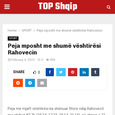
TOP Shqip
PRIMARY
MENU
Home
SPORT
Peja mposht me shumë vështirësi Rahovecin
SPORT
Peja mposht me shumë vështirësi
Rahovecin
February 4, 2023
0
458
SHARE
0
Peja me mjaft vështirësi ka shënuar fitore ndaj Rahovecit
me shifrat 82:76 (25:24, 17:23, 19:14, 21:15), në xhiron e 21-