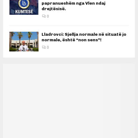
papranueshëm nga Vlen ndaj
drejtësisë.
0
Lladrovci: Sjellja normale në situatë jo
normale, është “non sens”!
0