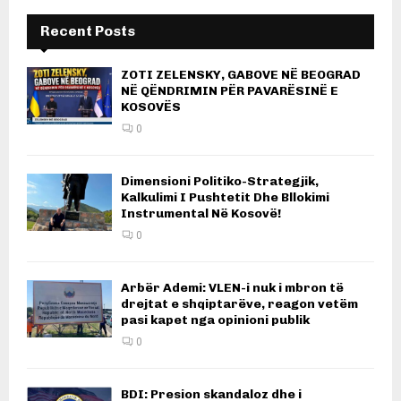
Recent Posts
ZOTI ZELENSKY, GABOVE NË BEOGRAD
NË QËNDRIMIN PËR PAVARËSINË E
KOSOVËS
0
Dimensioni Politiko-Strategjik,
Kalkulimi I Pushtetit Dhe Bllokimi
Instrumental Në Kosovë!
0
Arbër Ademi: VLEN-i nuk i mbron të
drejtat e shqiptarëve, reagon vetëm
pasi kapet nga opinioni publik
0
BDI: Presion skandaloz dhe i