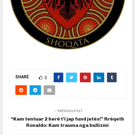
SHARE
0
PREVIOUS POST
“Kam tentuar 2 herë t’i jap fund jetës!” Rrëqeth
Ronaldo: Kam trauma nga bullizmi