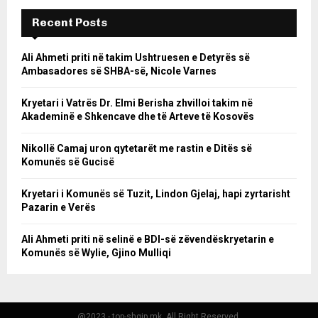
Recent Posts
Ali Ahmeti priti në takim Ushtruesen e Detyrës së
Ambasadores së SHBA-së, Nicole Varnes
Kryetari i Vatrës Dr. Elmi Berisha zhvilloi takim në
Akademinë e Shkencave dhe të Arteve të Kosovës
Nikollë Camaj uron qytetarët me rastin e Ditës së
Komunës së Gucisë
Kryetari i Komunës së Tuzit, Lindon Gjelaj, hapi zyrtarisht
Pazarin e Verës
Ali Ahmeti priti në selinë e BDI-së zëvendëskryetarin e
Komunës së Wylie, Gjino Mulliqi
@2023 - top-shqip.mk. All Right Reserved.