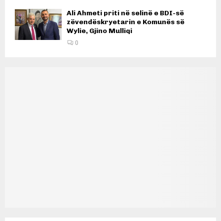
Ali Ahmeti priti në selinë e BDI-së
zëvendëskryetarin e Komunës së
Wylie, Gjino Mulliqi
0