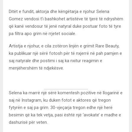
Ditët e fundit, aktorja dhe këngëtarja e njohur Selena
Gomez vendosi t’i bashkohet artistëve të tjerë të ndryshëm
që kanë vendosur të jenë natyral duke postuar foto të tyre
pa filtra apo grim në rrjetet sociale.
Artistja e njohur, e cila zotëron linjën e grimit Rare Beauty,
ka publikuar një sërë fotosh për të nxjerrë në pah pamjen e
saj natyrale dhe postimi i saj ka nxitur reagimin e
menjëhershëm të ndjekësve.
Selena ka marrë një sërë komentesh pozitive në llogarinë e
saj në Instagram, ku duken fotot e aktores që tregon
fytyrën e saj pa grim. 30-vjeçarja tregon edhe një herë
besimin që ka tek vetja, pasi është një ‘avokate’ e madhe e
dashurisë për veten.