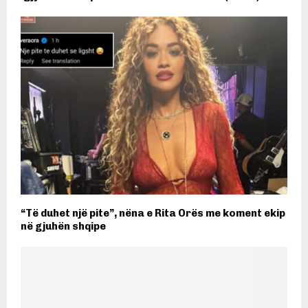
“Të duhet një pite”, nëna e Rita Orës me koment ekip
në gjuhën shqipe