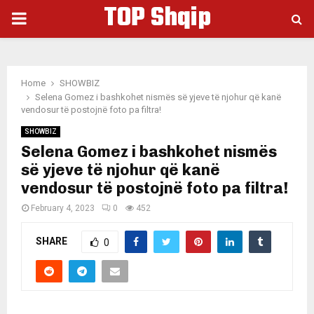
TOP Shqip
PRIMARY
MENU
Home
SHOWBIZ
Selena Gomez i bashkohet nismës së yjeve të njohur që kanë
vendosur të postojnë foto pa filtra!
SHOWBIZ
Selena Gomez i bashkohet nismës
së yjeve të njohur që kanë
vendosur të postojnë foto pa filtra!
February 4, 2023
0
452
SHARE
0