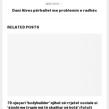
NEXT POST
Dani Alves përballet me problemin e radhës
RELATED POSTS
70-vjeçari ‘bodybuilder’ njihet në rrjetet sociale si
‘gjyshi me trupin më të skalitur në botë’ (fotot)