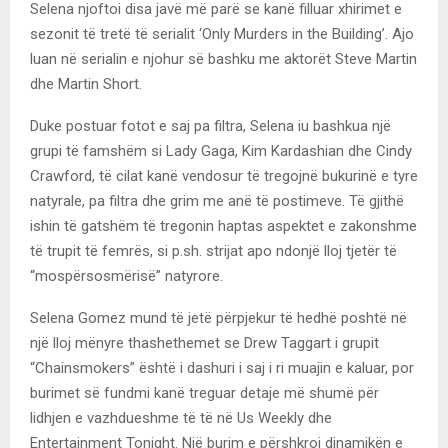
Selena njoftoi disa javë më parë se kanë filluar xhirimet e
sezonit të tretë të serialit ‘Only Murders in the Building’. Ajo
luan në serialin e njohur së bashku me aktorët Steve Martin
dhe Martin Short.
Duke postuar fotot e saj pa filtra, Selena iu bashkua një
grupi të famshëm si Lady Gaga, Kim Kardashian dhe Cindy
Crawford, të cilat kanë vendosur të tregojnë bukurinë e tyre
natyrale, pa filtra dhe grim me anë të postimeve. Të gjithë
ishin të gatshëm të tregonin haptas aspektet e zakonshme
të trupit të femrës, si p.sh. strijat apo ndonjë lloj tjetër të
“mospërsosmërisë” natyrore.
Selena Gomez mund të jetë përpjekur të hedhë poshtë në
një lloj mënyre thashethemet se Drew Taggart i grupit
“Chainsmokers” është i dashuri i saj i ri muajin e kaluar, por
burimet së fundmi kanë treguar detaje më shumë për
lidhjen e vazhdueshme të të në Us Weekly dhe
Entertainment Tonight. Një burim e përshkroi dinamikën e