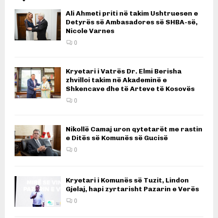
Ali Ahmeti priti në takim Ushtruesen e
Detyrës së Ambasadores së SHBA-së,
Nicole Varnes
0
Kryetari i Vatrës Dr. Elmi Berisha
zhvilloi takim në Akademinë e
Shkencave dhe të Arteve të Kosovës
0
Nikollë Camaj uron qytetarët me rastin
e Ditës së Komunës së Gucisë
0
Kryetari i Komunës së Tuzit, Lindon
Gjelaj, hapi zyrtarisht Pazarin e Verës
0