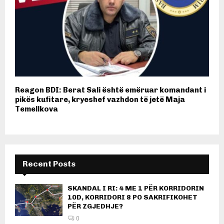
Reagon BDI: Berat Sali është emëruar komandant i
pikës kufitare, kryeshef vazhdon të jetë Maja
Temellkova
Recent Posts
SKANDAL I RI: 4 ME 1 PËR KORRIDORIN
10D, KORRIDORI 8 PO SAKRIFIKOHET
PËR ZGJEDHJE?
0