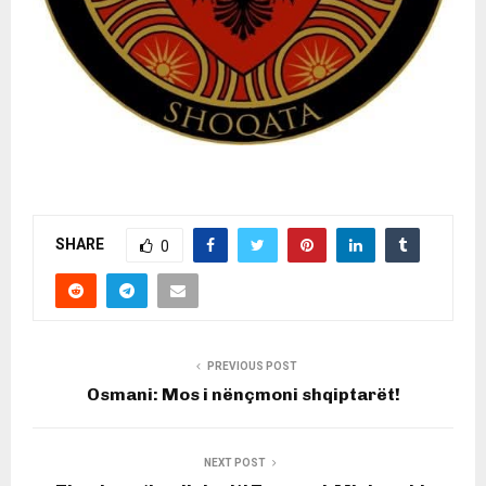
SHARE
0
PREVIOUS POST
Osmani: Mos i nënçmoni shqiptarët!
NEXT POST