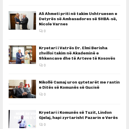
Ali Ahmeti priti në takim Ushtruesen e
Detyrës së Ambasadores së SHBA-së,
Nicole Varnes
0
Kryetari i Vatrës Dr. Elmi Berisha
zhvilloi takim në Akademinë e
Shkencave dhe të Arteve të Kosovës
0
Nikollë Camaj uron qytetarët me rastin
e Ditës së Komunës së Gucisë
0
Kryetari i Komunës së Tuzit, Lindon
Gjelaj, hapi zyrtarisht Pazarin e Verës
0