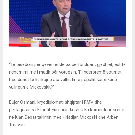
“Të bisedoni për qeveri ende pa përfunduar zgjedhjet, është
nënçmimi më i madh për votuesin. T’i ndërpremë votimet.
Pse duhet të kërkojnë ata vullnetin e popullit kur e kanë
vullnetin e Mickovskit?”
Bujar Osmani, kryediplomati shqiptar i RMV dhe
përfaqësues i Frontit Europian kështu ka komentuar sonte
në Klan Debat takimin mes Hristijan Mickoski dhe Arben
Taravari.