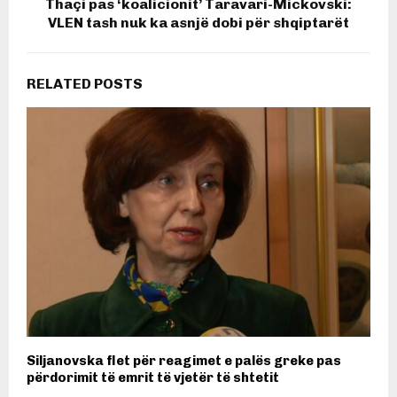
Thaçi pas ‘koalicionit’ Taravari-Mickovski:
VLEN tash nuk ka asnjë dobi për shqiptarët
RELATED POSTS
Siljanovska flet për reagimet e palës greke pas
përdorimit të emrit të vjetër të shtetit