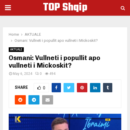
TOP Shqip
PRIMARY
MENU
Home
AKTUALE
Osmani: Vullneti i popullit apo vullneti i Mickoskit?
AKTUALE
Osmani: Vullneti i popullit apo
vullneti i Mickoskit?
May 6, 2024
0
494
SHARE
0