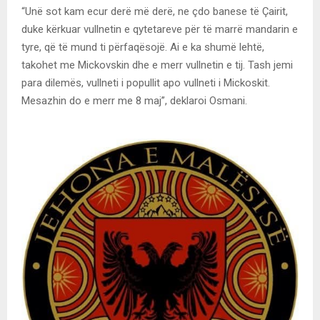
“Unë sot kam ecur derë më derë, ne çdo banese të Çairit,
duke kërkuar vullnetin e qytetareve për të marrë mandarin e
tyre, që të mund ti përfaqësojë. Ai e ka shumë lehtë,
takohet me Mickovskin dhe e merr vullnetin e tij. Tash jemi
para dilemës, vullneti i popullit apo vullneti i Mickoskit.
Mesazhin do e merr me 8 maj”, deklaroi Osmani.