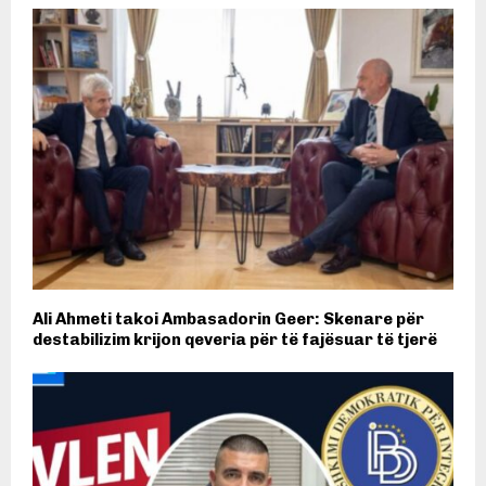
Ali Ahmeti takoi Ambasadorin Geer: Skenare për
destabilizim krijon qeveria për të fajësuar të tjerë