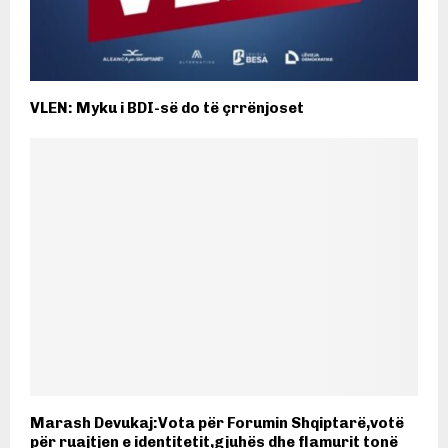
VLEN: Myku i BDI-së do të çrrënjoset
Marash Devukaj:Vota për Forumin Shqiptarë,votë
për ruajtjen e identitetit,gjuhës dhe flamurit tonë