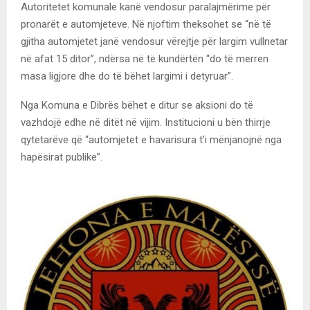
Autoritetet komunale kanë vendosur paralajmërime për
pronarët e automjeteve. Në njoftim theksohet se “në të
gjitha automjetet janë vendosur vërejtje për largim vullnetar
në afat 15 ditor”, ndërsa në të kundërtën “do të merren
masa ligjore dhe do të bëhet largimi i detyruar”.
Nga Komuna e Dibrës bëhet e ditur se aksioni do të
vazhdojë edhe në ditët në vijim. Institucioni u bën thirrje
qytetarëve që “automjetet e havarisura t’i mënjanojnë nga
hapësirat publike”.