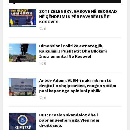
ZOTI ZELENSKY, GABOVE NË BEOGRAD
NË QËNDRIMIN PËR PAVARËSINË E
KOSOVËS
0
Dimensioni Politiko-Strategjik,
Kalkulimi I Pushtetit Dhe Bllokimi
Instrumental Në Kosovë!
0
Arbër Ademi: VLEN-i nuk i mbron të
drejtat e shqiptarëve, reagon vetëm
pasi kapet nga opinioni publik
0
BDI: Presion skandaloz dhe i
papranueshëm nga Vlen ndaj
drejtësisë.