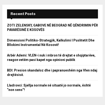
Recent Posts
ZOTI ZELENSKY, GABOVE NË BEOGRAD NË QËNDRIMIN PËR
PAVARËSINË E KOSOVËS
Dimensioni Politiko-Strategjik, Kalkulimi I Pushtetit Dhe
Bllokimi Instrumental Në Kosovë!
Arbër Ademi: VLEN-i nuk i mbron të drejtat e shqiptarëve,
reagon vetëm pasi kapet nga opinioni publik
BDI: Presion skandaloz dhe i papranueshëm nga Vlen ndaj
drejtësisë.
Lladrovci: Sjellja normale në situatë jo normale, është
“non sens”!