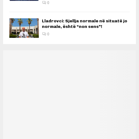
0
Lladrovci: Sjellja normale në situatë jo
normale, është “non sens”!
0