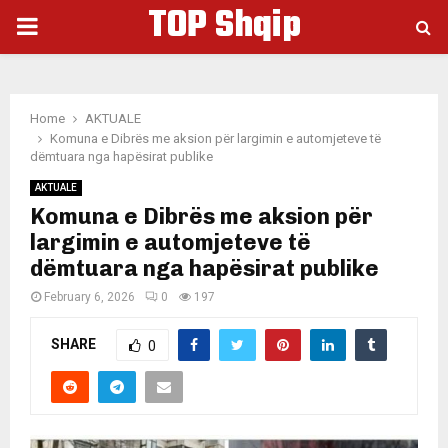
TOP Shqip
PRIMARY
MENU
Home
AKTUALE
Komuna e Dibrës me aksion për largimin e automjeteve të
dëmtuara nga hapësirat publike
AKTUALE
Komuna e Dibrës me aksion për
largimin e automjeteve të
dëmtuara nga hapësirat publike
February 6, 2026
0
197
SHARE
0