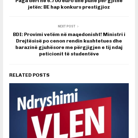
Paga deri në 6.700 euro dhe punë për gjithë
jetën: BE hap konkurs prestigjioz
NEXT POST
BDI: Provimi vetëm në maqedonisht! Ministri i
Drejtësisë po cenon rendin kushtetues dhe
barazinë gjuhësore me përgjigjen e tij ndaj
peticionit të studentëve
RELATED POSTS