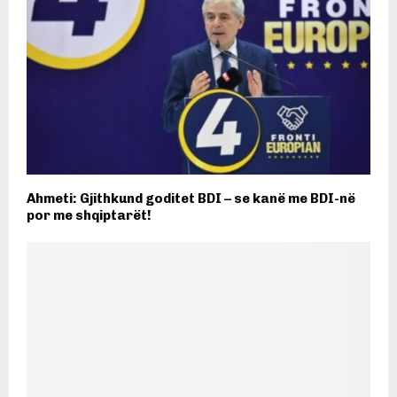
Ahmeti: Gjithkund goditet BDI – se kanë me BDI-në
por me shqiptarët!