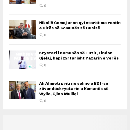
0
Nikollë Camaj uron qytetarët me rastin
e Ditës së Komunës së Gucisë
0
Kryetari i Komunës së Tuzit, Lindon
Gjelaj, hapi zyrtarisht Pazarin e Verës
0
Ali Ahmeti priti në selinë e BDI-së
zëvendëskryetarin e Komunës së
Wylie, Gjino Mulliqi
0