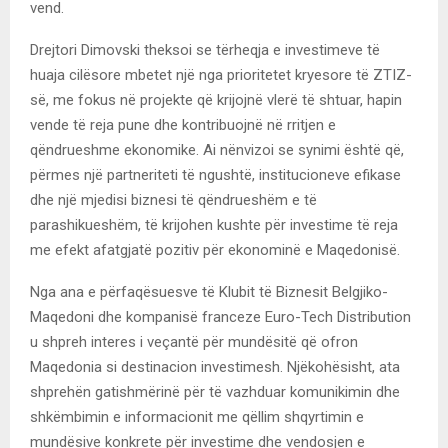
vend.
Drejtori Dimovski theksoi se tërheqja e investimeve të
huaja cilësore mbetet një nga prioritetet kryesore të ZTIZ-
së, me fokus në projekte që krijojnë vlerë të shtuar, hapin
vende të reja pune dhe kontribuojnë në rritjen e
qëndrueshme ekonomike. Ai nënvizoi se synimi është që,
përmes një partneriteti të ngushtë, institucioneve efikase
dhe një mjedisi biznesi të qëndrueshëm e të
parashikueshëm, të krijohen kushte për investime të reja
me efekt afatgjatë pozitiv për ekonominë e Maqedonisë.
Nga ana e përfaqësuesve të Klubit të Biznesit Belgjiko-
Maqedoni dhe kompanisë franceze Euro-Tech Distribution
u shpreh interes i veçantë për mundësitë që ofron
Maqedonia si destinacion investimesh. Njëkohësisht, ata
shprehën gatishmërinë për të vazhduar komunikimin dhe
shkëmbimin e informacionit me qëllim shqyrtimin e
mundësive konkrete për investime dhe vendosjen e