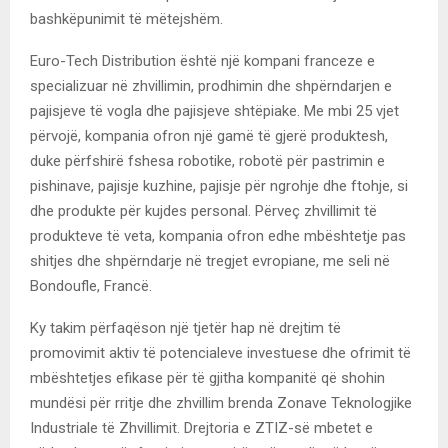
bashkëpunimit të mëtejshëm.
Euro-Tech Distribution është një kompani franceze e
specializuar në zhvillimin, prodhimin dhe shpërndarjen e
pajisjeve të vogla dhe pajisjeve shtëpiake. Me mbi 25 vjet
përvojë, kompania ofron një gamë të gjerë produktesh,
duke përfshirë fshesa robotike, robotë për pastrimin e
pishinave, pajisje kuzhine, pajisje për ngrohje dhe ftohje, si
dhe produkte për kujdes personal. Përveç zhvillimit të
produkteve të veta, kompania ofron edhe mbështetje pas
shitjes dhe shpërndarje në tregjet evropiane, me seli në
Bondoufle, Francë.
Ky takim përfaqëson një tjetër hap në drejtim të
promovimit aktiv të potencialeve investuese dhe ofrimit të
mbështetjes efikase për të gjitha kompanitë që shohin
mundësi për rritje dhe zhvillim brenda Zonave Teknologjike
Industriale të Zhvillimit. Drejtoria e ZTIZ-së mbetet e