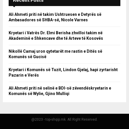
Recent Posts
Ali Ahmeti priti në takim Ushtruesen e Detyrës së
Ambasadores së SHBA-së, Nicole Varnes
Kryetari i Vatrës Dr. Elmi Berisha zhvilloi takim në
Akademinë e Shkencave dhe të Arteve të Kosovës
Nikollë Camaj uron qytetarët me rastin e Ditës së
Komunës së Gucisë
Kryetari i Komunës së Tuzit, Lindon Gjelaj, hapi zyrtarisht
Pazarin e Verës
Ali Ahmeti priti në selinë e BDI-së zëvendëskryetarin e
Komunës së Wylie, Gjino Mulliqi
@2023 - top-shqip.mk. All Right Reserved.