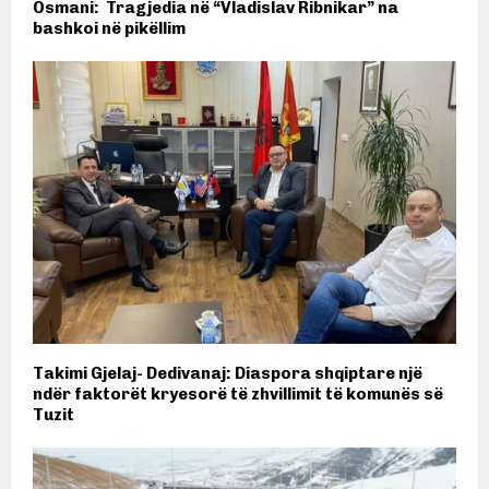
Osmani: Tragjedia në “Vladislav Ribnikar” na
bashkoi në pikëllim
Takimi Gjelaj- Dedivanaj: Diaspora shqiptare një
ndër faktorët kryesorë të zhvillimit të komunës së
Tuzit