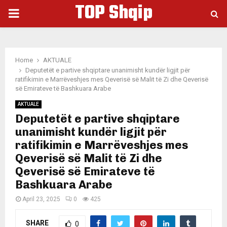
TOP Shqip
PRIMARY
MENU
Home
AKTUALE
Deputetët e partive shqiptare unanimisht kundër ligjit për
ratifikimin e Marrëveshjes mes Qeverisë së Malit të Zi dhe Qeverisë
së Emirateve të Bashkuara Arabe
AKTUALE
Deputetët e partive shqiptare
unanimisht kundër ligjit për
ratifikimin e Marrëveshjes mes
Qeverisë së Malit të Zi dhe
Qeverisë së Emirateve të
Bashkuara Arabe
April 23, 2025
0
425
SHARE
0