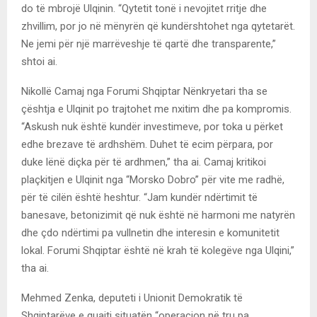
do të mbrojë Ulqinin. “Qytetit tonë i nevojitet rritje dhe
zhvillim, por jo në mënyrën që kundërshtohet nga qytetarët.
Ne jemi për një marrëveshje të qartë dhe transparente,”
shtoi ai.
Nikollë Camaj nga Forumi Shqiptar Nënkryetari tha se
çështja e Ulqinit po trajtohet me nxitim dhe pa kompromis.
“Askush nuk është kundër investimeve, por toka u përket
edhe brezave të ardhshëm. Duhet të ecim përpara, por
duke lënë diçka për të ardhmen,” tha ai. Camaj kritikoi
plaçkitjen e Ulqinit nga “Morsko Dobro” për vite me radhë,
për të cilën është heshtur. “Jam kundër ndërtimit të
banesave, betonizimit që nuk është në harmoni me natyrën
dhe çdo ndërtimi pa vullnetin dhe interesin e komunitetit
lokal. Forumi Shqiptar është në krah të kolegëve nga Ulqini,”
tha ai.
Mehmed Zenka, deputeti i Unionit Demokratik të
Shqiptarëve e quajti situatën “operacion në tru pa