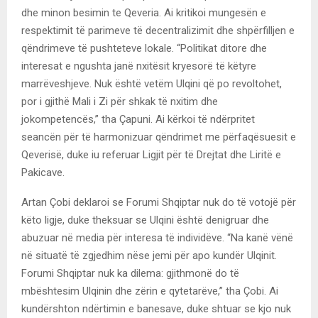
dhe minon besimin te Qeveria. Ai kritikoi mungesën e
respektimit të parimeve të decentralizimit dhe shpërfilljen e
qëndrimeve të pushteteve lokale. “Politikat ditore dhe
interesat e ngushta janë nxitësit kryesorë të këtyre
marrëveshjeve. Nuk është vetëm Ulqini që po revoltohet,
por i gjithë Mali i Zi për shkak të nxitim dhe
jokompetencës,” tha Çapuni. Ai kërkoi të ndërpritet
seancën për të harmonizuar qëndrimet me përfaqësuesit e
Qeverisë, duke iu referuar Ligjit për të Drejtat dhe Liritë e
Pakicave.
Artan Çobi deklaroi se Forumi Shqiptar nuk do të votojë për
këto ligje, duke theksuar se Ulqini është denigruar dhe
abuzuar në media për interesa të individëve. “Na kanë vënë
në situatë të zgjedhim nëse jemi për apo kundër Ulqinit.
Forumi Shqiptar nuk ka dilema: gjithmonë do të
mbështesim Ulqinin dhe zërin e qytetarëve,” tha Çobi. Ai
kundërshton ndërtimin e banesave, duke shtuar se kjo nuk