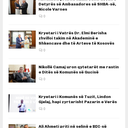
Detyrës së Ambasadores së SHBA-së,
Nicole Varnes
0
Kryetari i Vatrës Dr. Elmi Berisha
zhvilloi takim në Akademinë e
Shkencave dhe të Arteve të Kosovës
0
Nikollë Camaj uron qytetarët me rastin
e Ditës së Komunës së Gucisë
0
Kryetari i Komunës së Tuzit, Lindon
Gjelaj, hapi zyrtarisht Pazarin e Verës
0
Ali Ahmeti priti në selinë e BDI-së