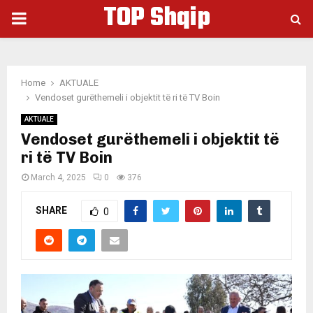
TOP Shqip
PRIMARY
MENU
Home
AKTUALE
Vendoset gurëthemeli i objektit të ri të TV Boin
AKTUALE
Vendoset gurëthemeli i objektit të
ri të TV Boin
March 4, 2025
0
376
SHARE
0