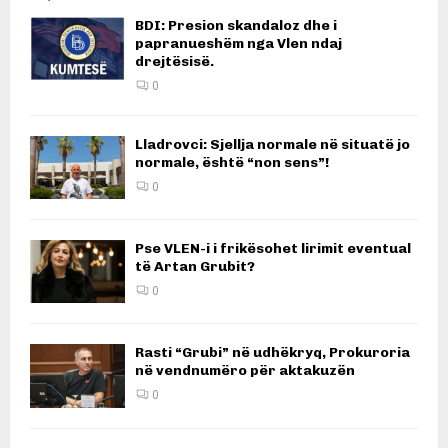
BDI: Presion skandaloz dhe i
papranueshëm nga Vlen ndaj
drejtësisë.
0
Lladrovci: Sjellja normale në situatë jo
normale, është “non sens”!
0
Pse VLEN-i i frikësohet lirimit eventual
të Artan Grubit?
0
Rasti “Grubi” në udhëkryq, Prokuroria
në vendnumëro për aktakuzën
0