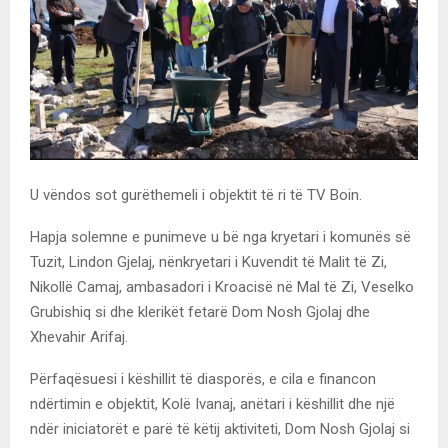
U vëndos sot gurëthemeli i objektit të ri të TV Boin.
Hapja solemne e punimeve u bë nga kryetari i komunës së
Tuzit, Lindon Gjelaj, nënkryetari i Kuvendit të Malit të Zi,
Nikollë Camaj, ambasadori i Kroacisë në Mal të Zi, Veselko
Grubishiq si dhe klerikët fetarë Dom Nosh Gjolaj dhe
Xhevahir Arifaj.
Përfaqësuesi i këshillit të diasporës, e cila e financon
ndërtimin e objektit, Kolë Ivanaj, anëtari i këshillit dhe një
ndër iniciatorët e parë të këtij aktiviteti, Dom Nosh Gjolaj si