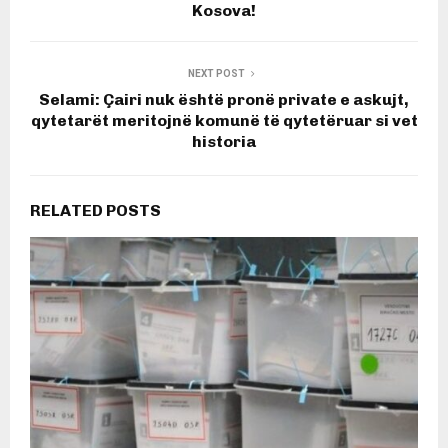
Kosova!
NEXT POST
Selami: Çairi nuk është pronë private e askujt,
qytetarët meritojnë komunë të qytetëruar si vet
historia
RELATED POSTS