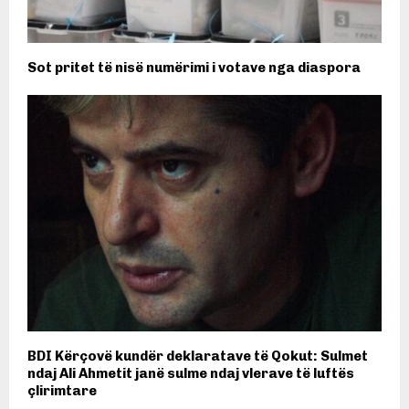
Sot pritet të nisë numërimi i votave nga diaspora
BDI Kërçovë kundër deklaratave të Qokut: Sulmet
ndaj Ali Ahmetit janë sulme ndaj vlerave të luftës
çlirimtare