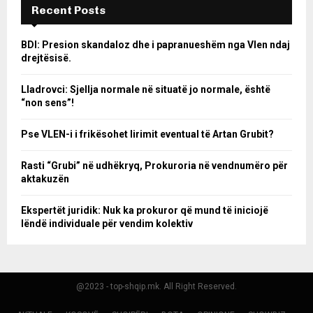
Recent Posts
BDI: Presion skandaloz dhe i papranueshëm nga Vlen ndaj
drejtësisë.
Lladrovci: Sjellja normale në situatë jo normale, është
“non sens”!
Pse VLEN-i i frikësohet lirimit eventual të Artan Grubit?
Rasti “Grubi” në udhëkryq, Prokuroria në vendnumëro për
aktakuzën
Ekspertët juridik: Nuk ka prokuror që mund të iniciojë
lëndë individuale për vendim kolektiv
@2023 - top-shqip.mk. All Right Reserved.