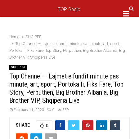
TOP Shqip
Prim
Men
Home
SHQIPËRI
Top Channel – Lajmet e fundit minute pas minute, art, sport,
Portokalli, Fiks Fare, Top Story, Perputhen, Big Brother Albania, Big
Brother VIP, Shqiperia Live
SHQIPËRI
Top Channel – Lajmet e fundit minute pas
minute, art, sport, Portokalli, Fiks Fare, Top
Story, Perputhen, Big Brother Albania, Big
Brother VIP, Shqiperia Live
February 11, 2023
0
559
SHARE
0