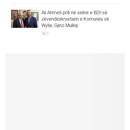
Ali Ahmeti priti në selinë e BDI-së
zëvendëskryetarin e Komunës së
Wylie, Gjino Mulliqi
0