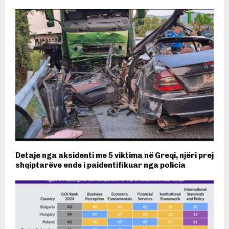
Detaje nga aksidenti me 5 viktima në Greqi, njëri prej
shqiptarëve ende i paidentifikuar nga policia