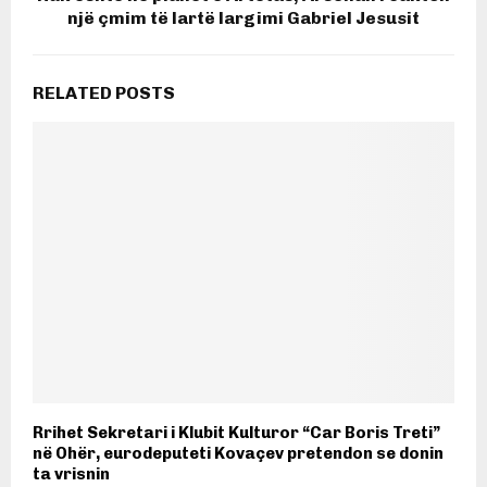
një çmim të lartë largimi Gabriel Jesusit
RELATED POSTS
Rrihet Sekretari i Klubit Kulturor “Car Boris Treti”
në Ohër, eurodeputeti Kovaçev pretendon se donin
ta vrisnin