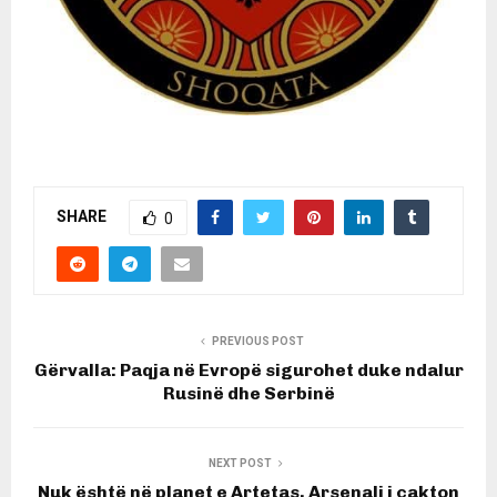
SHARE
0
PREVIOUS POST
Gërvalla: Paqja në Evropë sigurohet duke ndalur
Rusinë dhe Serbinë
NEXT POST
Nuk është në planet e Artetas, Arsenali i cakton