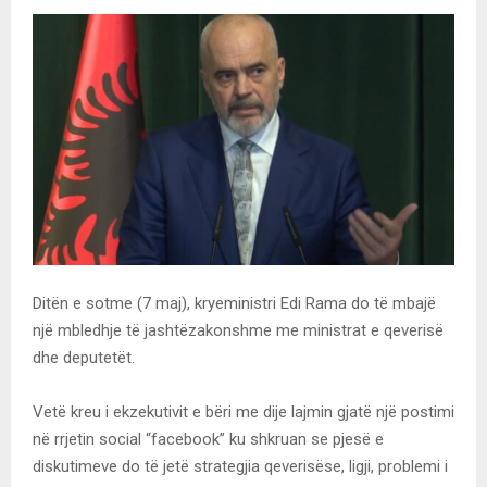
Ditën e sotme (7 maj), kryeministri Edi Rama do të mbajë
një mbledhje të jashtëzakonshme me ministrat e qeverisë
dhe deputetët.
Vetë kreu i ekzekutivit e bëri me dije lajmin gjatë një postimi
në rrjetin social “facebook” ku shkruan se pjesë e
diskutimeve do të jetë strategjia qeverisëse, ligji, problemi i