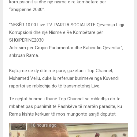
korrupsionit si dhe një nismë e re kombëtare për
“Shqipërinë 2030”.
“NESËR 10:00 Live TV: PARTIA SOCIALISTE Qeverisja Ligji
Korrupsioni dhe një Nismë e Re Kombëtare për
SHQIPËRINË2030
Adresim për Grupin Parlamentar dhe Kabinetin Qeveritar”,
shkruan Rama.
Kujtojmë se dy ditë më parë, gazetari i Top Channel,
Muhamed Veliu, duke iu referuar burimeve nga Kuvendi
raportoi se mbledhja do të transmetohej Live.
Të njëjtat burime i thanë Top Channel se mbledhja do te
mbahet pas pushimit të Pashkëve të martën paradite, ku
Rama kishte kërkuar të mos mungonte asnjë deputet.