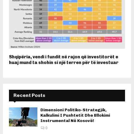
Shqipëria, vendi i fundit në rajon që investitorët e
huaj mund ta shohin si një terren për të investuar
Recent Posts
Dimensioni Politiko-Strategjik,
Kalkulimi I Pushtetit Dhe Bllokimi
Instrumental Në Kosovë!
0