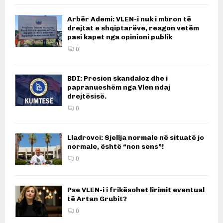
Arbër Ademi: VLEN-i nuk i mbron të
drejtat e shqiptarëve, reagon vetëm
pasi kapet nga opinioni publik
0
BDI: Presion skandaloz dhe i
papranueshëm nga Vlen ndaj
drejtësisë.
0
Lladrovci: Sjellja normale në situatë jo
normale, është “non sens”!
0
Pse VLEN-i i frikësohet lirimit eventual
të Artan Grubit?
0