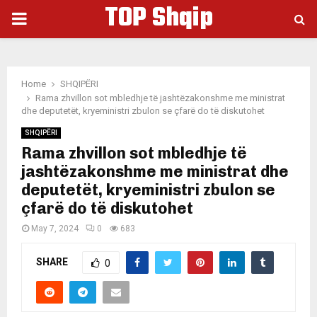
TOP Shqip
PRIMARY
MENU
Home
SHQIPËRI
Rama zhvillon sot mbledhje të jashtëzakonshme me ministrat
dhe deputetët, kryeministri zbulon se çfarë do të diskutohet
SHQIPËRI
Rama zhvillon sot mbledhje të
jashtëzakonshme me ministrat dhe
deputetët, kryeministri zbulon se
çfarë do të diskutohet
May 7, 2024
0
683
SHARE
0