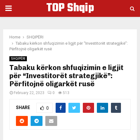
TOP Shqip
PRIMARY
MENU
Home
SHQIPËRI
Tabaku kërkon shfuqizimin e ligjit për “Investitorët strategjikë”:
Përfitojnë oligarkët rusë
SHQIPËRI
Tabaku kërkon shfuqizimin e ligjit
për “Investitorët strategjikë”:
Përfitojnë oligarkët rusë
February 22, 2023
0
513
SHARE
0