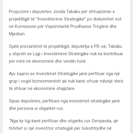
Propozimi i deputetes Jorida Tabaku për shfuqizimin e
projektligjit të “Investitorëve Strategjikë” po diskutohet sot
në Komisionin për Veprimtaritë Prodhuese Tregtinë dhe
Mjedisin.
Gjatë prezantimit të projektligjit, deputetja e PD-së, Tabaku
u shpreh se Ligji i Investimeve Strategjike nuk ka kontribuar
për mirë në ekonominë dhe vendin tonë.
Ajo sqaroi se Investimet Strategjike janë përfituar nga një
grup i vogël biznesmenësh që nuk kanë ofruar ndonjë vlerë
të shtuar në ekonominë shqiptare.
Sipas deputetes, përfitues nga investimet strategjike janë
dhe persona si oligarkët rus.
“Nga ky ligj kanë përfituar dhe oligarku rus Deripaska, që
fshihet si një investitor strategjik për luleshtrydhe në