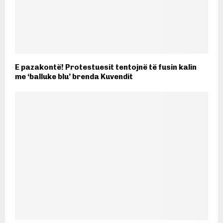
E pazakontë! Protestuesit tentojnë të fusin kalin
me ‘balluke blu’ brenda Kuvendit