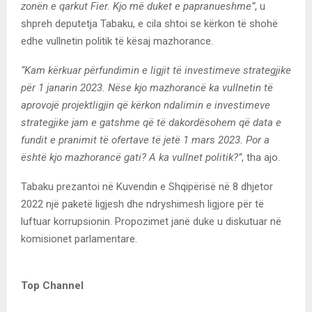
zonën e qarkut Fier. Kjo më duket e papranueshme”
, u
shpreh deputetja Tabaku, e cila shtoi se kërkon të shohë
edhe vullnetin politik të kësaj mazhorance.
“Kam kërkuar përfundimin e ligjit të investimeve strategjike
për 1 janarin 2023. Nëse kjo mazhorancë ka vullnetin të
aprovojë projektligjin që kërkon ndalimin e investimeve
strategjike jam e gatshme që të dakordësohem që data e
fundit e pranimit të ofertave të jetë 1 mars 2023. Por a
është kjo mazhorancë gati? A ka vullnet politik?”
, tha ajo.
Tabaku prezantoi në Kuvendin e Shqipërisë në 8 dhjetor
2022 një paketë ligjesh dhe ndryshimesh ligjore për të
luftuar korrupsionin. Propozimet janë duke u diskutuar në
komisionet parlamentare.
Top Channel