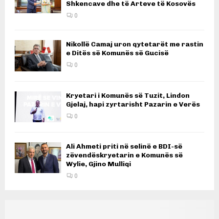
Shkencave dhe të Arteve të Kosovës
0
Nikollë Camaj uron qytetarët me rastin
e Ditës së Komunës së Gucisë
0
Kryetari i Komunës së Tuzit, Lindon
Gjelaj, hapi zyrtarisht Pazarin e Verës
0
Ali Ahmeti priti në selinë e BDI-së
zëvendëskryetarin e Komunës së
Wylie, Gjino Mulliqi
0