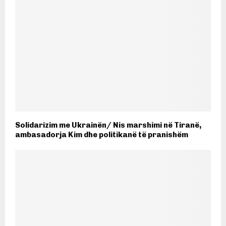
Solidarizim me Ukrainën/ Nis marshimi në Tiranë,
ambasadorja Kim dhe politikanë të pranishëm