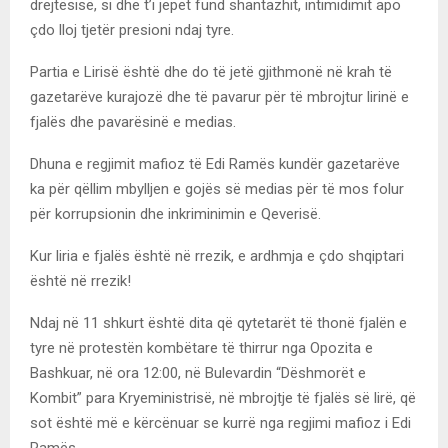
drejtësisë, si dhe t’i jepet fund shantazhit, intimidimit apo
çdo lloj tjetër presioni ndaj tyre.
Partia e Lirisë është dhe do të jetë gjithmonë në krah të
gazetarëve kurajozë dhe të pavarur për të mbrojtur lirinë e
fjalës dhe pavarësinë e medias.
Dhuna e regjimit mafioz të Edi Ramës kundër gazetarëve
ka për qëllim mbylljen e gojës së medias për të mos folur
për korrupsionin dhe inkriminimin e Qeverisë.
Kur liria e fjalës është në rrezik, e ardhmja e çdo shqiptari
është në rrezik!
Ndaj në 11 shkurt është dita që qytetarët të thonë fjalën e
tyre në protestën kombëtare të thirrur nga Opozita e
Bashkuar, në ora 12:00, në Bulevardin “Dëshmorët e
Kombit” para Kryeministrisë, në mbrojtje të fjalës së lirë, që
sot është më e kërcënuar se kurrë nga regjimi mafioz i Edi
Ramës.