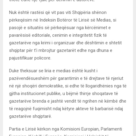
Nuk është rastësi që vit pas viti Shqipëria shënon
përkeqësim në Indeksin Botëror të Lirisë së Medias, si
pasojë e situatës së përkeqësuar nga kërcënimet e
pavarësisë editoriale, cenimin e integritetit fizik të
gazetarëve nga krimi i organizuar dhe dështimin e shtetit
shqiptar për t’i mbrojtur gazetarët edhe nga dhuna e
pajustifikuar policore.
Duke theksuar se liria e medias është kusht i
pazëvendësueshëm për garantimin e të drejtave të njeriut
në një shoqëri demokratike, si edhe të llogaridhënies nga të
gjitha institucionet publike, u bëjmë thirrje shoqatave të
gazetarëve brenda e jashtë vendit të ngrihen në këmbë dhe
të reagojnë fuqimisht ndaj këtyre akteve të barbarisë ndaj
gazetarëve shqiptarë.
Partia e Lirisë kërkon nga Komisioni Europian, Parlamenti