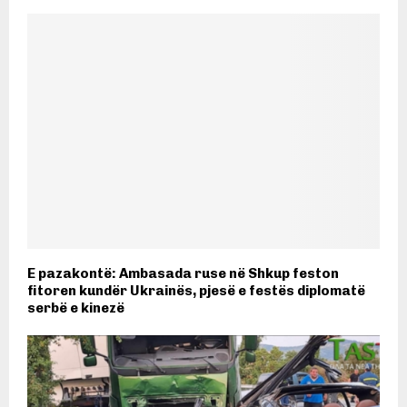
E pazakontë: Ambasada ruse në Shkup feston
fitoren kundër Ukrainës, pjesë e festës diplomatë
serbë e kinezë