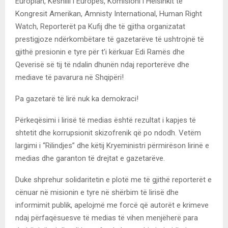
Europian, Këshilli i Europës, Komisioni i Helsinkit të
Kongresit Amerikan, Amnisty International, Human Right
Watch, Reporterët pa Kufij dhe të gjitha organizatat
prestigjoze ndërkombëtare të gazetarëve të ushtrojnë të
gjithë presionin e tyre për t’i kërkuar Edi Ramës dhe
Qeverisë së tij të ndalin dhunën ndaj reporterëve dhe
mediave të pavarura në Shqipëri!
Pa gazetarë të lirë nuk ka demokraci!
Përkeqësimi i lirisë të medias është rezultat i kapjes të
shtetit dhe korrupsionit skizofrenik që po ndodh. Vetëm
largimi i “Rilindjes” dhe këtij Kryeministri përmirëson lirinë e
medias dhe garanton të drejtat e gazetarëve.
Duke shprehur solidaritetin e plotë me të gjithë reporterët e
cënuar në misionin e tyre në shërbim të lirisë dhe
informimit publik, apelojmë me forcë që autorët e krimeve
ndaj përfaqësuesve të medias të vihen menjëherë para