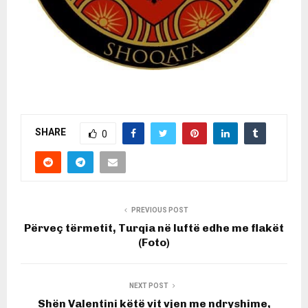
SHARE
0
PREVIOUS POST
Përveç tërmetit, Turqia në luftë edhe me flakët
(Foto)
NEXT POST
Shën Valentini këtë vit vjen me ndryshime,