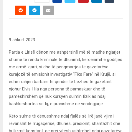
9 shkurt 2023
Partia e Lirisë dënon me ashpërsinë më të madhe ngjarjet
shumë të rënda kriminale të dhunimit, kërcënimit e goditjes
me armë zjarri, si dhe të pengmarrjes të gazetarëve
kurajozë të emisionit investigativ “Fiks Fare” në Krujë, si
edhe rrahjen barbare të qendër të Lezhës të gazetarit
njohur Elvis Hila nga persona të pamaskuar dhe të
pamëshirshëm që nuk kursyen sulmin fizik as ndaj
bashkëshortes së tij, e pranishme në vendngjarje.
Këto sulme të dënueshme ndaj fjalës së lirë janë vijim i
revanshit të rrugaçërisë, dhunës, presionit, shantazhit dhe
bullizmit konstant, që prej vitesh ushtrohet ndaj gazetarëve