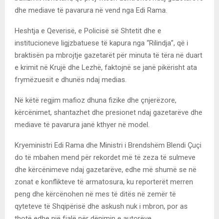
dhe mediave të pavarura në vend nga Edi Rama.
Heshtja e Qeverisë, e Policisë së Shtetit dhe e
institucioneve ligjzbatuese të kapura nga “Rilindja”, që i
braktisën pa mbrojtje gazetarët për minuta të tëra në duart
e krimit në Krujë dhe Lezhë, faktojnë se janë pikërisht ata
frymëzuesit e dhunës ndaj medias.
Në këtë regjim mafioz dhuna fizike dhe çnjerëzore,
kërcënimet, shantazhet dhe presionet ndaj gazetarëve dhe
mediave të pavarura janë kthyer në model.
Kryeministri Edi Rama dhe Ministri i Brendshëm Blendi Çuçi
do të mbahen mend për rekordet më të zeza të sulmeve
dhe kërcënimeve ndaj gazetarëve, edhe më shumë se në
zonat e konflikteve të armatosura, ku reporterët merren
peng dhe kërcënohen në mes të ditës në zemër të
qyteteve të Shqipërisë dhe askush nuk i mbron, por as
thotë edhe një fjalë për dënimin e autorëve.