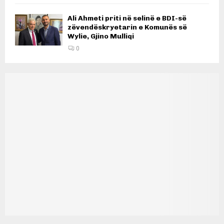
Ali Ahmeti priti në selinë e BDI-së
zëvendëskryetarin e Komunës së
Wylie, Gjino Mulliqi
0