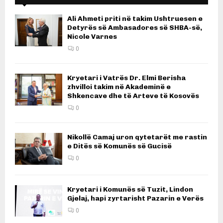
Ali Ahmeti priti në takim Ushtruesen e
Detyrës së Ambasadores së SHBA-së,
Nicole Varnes
0
Kryetari i Vatrës Dr. Elmi Berisha
zhvilloi takim në Akademinë e
Shkencave dhe të Arteve të Kosovës
0
Nikollë Camaj uron qytetarët me rastin
e Ditës së Komunës së Gucisë
0
Kryetari i Komunës së Tuzit, Lindon
Gjelaj, hapi zyrtarisht Pazarin e Verës
0