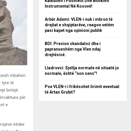
Kalkulimi I Pushtetit Dhe Bllokimi
Instrumental Në Kosovë!
Arbër Ademi: VLEN-i nuk i mbron të
drejtat e shqiptarëve, reagon vetëm
pasi kapet nga opinioni publik
BDI: Presion skandaloz dhe i
papranueshëm nga Vlen ndaj
drejtësisë.
Lladrovci: Sjellja normale në situatë jo
normale, është “non sens”!
 Shpesh mbahen
 tyre të
Pse VLEN-i i frikësohet lirimit eventual
një betejë
të Artan Grubit?
përcaktues për
tet e
rojeve etnike