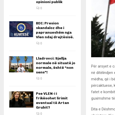
opinioni publik
0
BDI: Presion
skandaloz dhe i
papranueshëm nga
Vlen ndaj drejtësisë.
0
Lladrovci: Sjellja
normale në situatë jo
Për arsyet e 
normale, është “non
sens”!
në ditëlindjen
mëdha, që i bë
0
përcaktuese, k
fatet e kombit.
Pse VLEN-i i
guximshme të t
frikësohet lirimit
eventual të Artan
Grubit?
Dita e Dëshmor
0