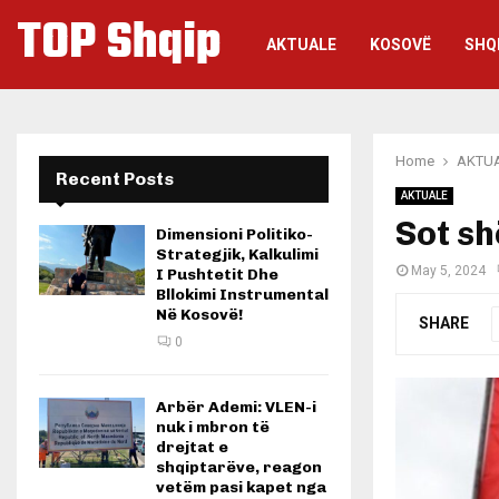
TOP Shqip
AKTUALE
KOSOVË
SHQ
Home
AKTU
Recent Posts
AKTUALE
Sot sh
Dimensioni Politiko-
Strategjik, Kalkulimi
May 5, 2024
I Pushtetit Dhe
Bllokimi Instrumental
Në Kosovë!
SHARE
0
Arbër Ademi: VLEN-i
nuk i mbron të
drejtat e
shqiptarëve, reagon
vetëm pasi kapet nga