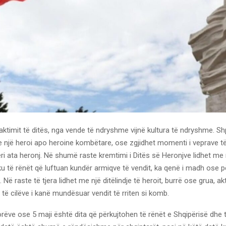
caktimit të ditës, nga vende të ndryshme vijnë kultura të ndryshme.
 e një heroi apo heroine kombëtare, ose zgjidhet momenti i veprave të
ri ata heronj. Në shumë raste kremtimi i Ditës së Heronjve lidhet me 
u të rënët që luftuan kundër armiqve të vendit, ka qenë i madh ose 
 Në raste të tjera lidhet me një ditëlindje të heroit, burrë ose grua, ak
ë cilëve i kanë mundësuar vendit të rriten si komb.
ëve ose 5 maji është dita që përkujtohen të rënët e Shqipërisë dhe t