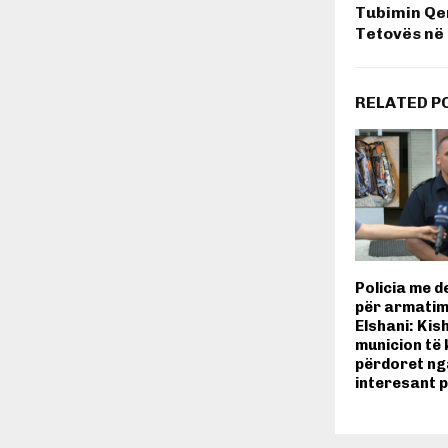
Tubimin Qen
Tetovës në 
RELATED P
Policia me d
për armatim
Elshani: Kis
municion të 
përdoret ng
interesant p