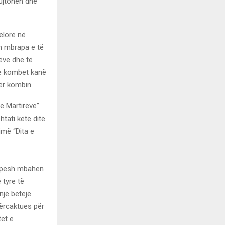
kujtohen dhe
elore në
ën mbrapa e të
rëve dhe të
 e kombet kanë
për kombin.
e Martirëve”.
tati këtë ditë
jmë “Dita e
 Shpesh mbahen
 tyre të
një betejë
përcaktues për
tet e