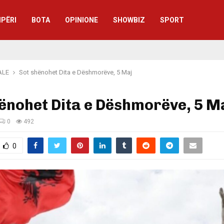
IPËRI
BOTA
OPINIONE
SHOWBIZ
SPORT
ALE
Sot shënohet Dita e Dëshmorëve, 5 Maj
ënohet Dita e Dëshmorëve, 5 M
0
492
0