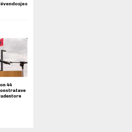
tëvendosjes
ton 44
monstratave
tudentore