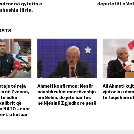
dror në qytetin e
deputetët e Ve
sheshin Iliria.
OSTS
etaje të reja
Ahmeti konfirmon: Nesër
Ali Ahmeti kuj
in në Zveçan,
nënshkruhet marrëveshja
vjetorin e de
hte edhe
me Selën, do jetë bartës
të fuqishme s
kalibrit që
në Njësinë Zgjedhore pesë
a NATO – rast
ër t’u hetuar