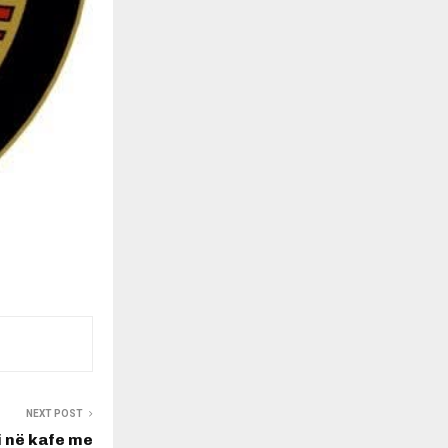
NEXT POST
i në kafe me