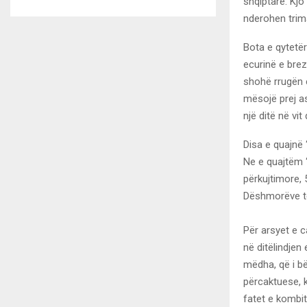
shqiptare. Kj
nderohen trima
Bota e qytetër
ecurinë e brez
shohë rrugën e
mësojë prej as
një ditë në vi
Disa e quajnë 
Ne e quajtëm 
përkujtimore, 
Dëshmorëve t
Për arsyet e 
në ditëlindjen
mëdha, që i bë
përcaktuese, k
fatet e kombit.