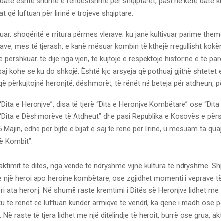
o datë është shumë e rëndësishme për shqiptarët, pasi në këtë datë 
t që luftuan për lirinë e trojeve shqiptare.
uar, shoqëritë e rritura përmes vlerave, ku janë kultivuar parime them
ave, mes të tjerash, e kanë mësuar kombin të kthejë rregullisht kok
 përshkuar, të dijë nga vjen, të kujtojë e respektojë historinë e të pa
aj kohe se ku do shkojë. Është kjo arsyeja që pothuaj gjithë shtetet
t që përkujtojnë heronjtë, dëshmorët, të rënët në beteja për atdheun, 
“Dita e Heronjve”, disa të tjerë “Dita e Heronjve Kombëtarë” ose “Dita 
“Dita e Dëshmorëve të Atdheut” dhe pasi Republika e Kosovës e përsh
5 Majin, edhe për bijtë e bijat e saj të rënë për lirinë, u mësuam ta qua
ë Kombit”.
caktimit të ditës, nga vende të ndryshme vijnë kultura të ndryshme.
 e një heroi apo heroine kombëtare, ose zgjidhet momenti i veprave të
ri ata heronj. Në shumë raste kremtimi i Ditës së Heronjve lidhet me 
u të rënët që luftuan kundër armiqve të vendit, ka qenë i madh ose 
 Në raste të tjera lidhet me një ditëlindje të heroit, burrë ose grua, ak