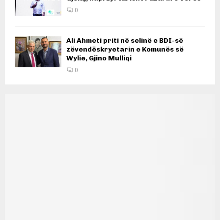
0
Ali Ahmeti priti në selinë e BDI-së
zëvendëskryetarin e Komunës së
Wylie, Gjino Mulliqi
0