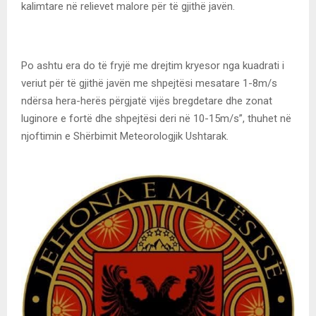
kalimtare në relievet malore për të gjithë javën.
Po ashtu era do të fryjë me drejtim kryesor nga kuadrati i
veriut për të gjithë javën me shpejtësi mesatare 1-8m/s
ndërsa hera-herës përgjatë vijës bregdetare dhe zonat
luginore e fortë dhe shpejtësi deri në 10-15m/s”, thuhet në
njoftimin e Shërbimit Meteorologjik Ushtarak.