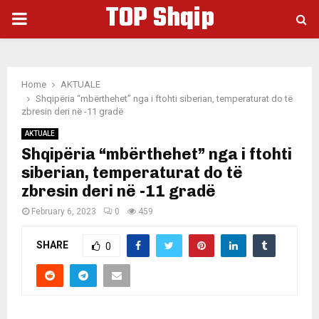
TOP Shqip
PRIMARY
MENU
Home
AKTUALE
Shqipëria “mbërthehet” nga i ftohti siberian, temperaturat do të
zbresin deri në -11 gradë
AKTUALE
Shqipëria “mbërthehet” nga i ftohti
siberian, temperaturat do të
zbresin deri në -11 gradë
February 6, 2023
0
459
SHARE
0