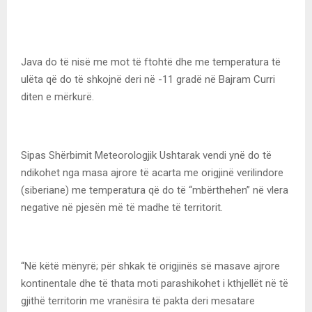
Java do të nisë me mot të ftohtë dhe me temperatura të
ulëta që do të shkojnë deri në -11 gradë në Bajram Curri
diten e mërkurë.
Sipas Shërbimit Meteorologjik Ushtarak vendi ynë do të
ndikohet nga masa ajrore të acarta me origjinë verilindore
(siberiane) me temperatura që do të “mbërthehen” në vlera
negative në pjesën më të madhe të territorit.
“Në këtë mënyrë; për shkak të origjinës së masave ajrore
kontinentale dhe të thata moti parashikohet i kthjellët në të
gjithë territorin me vranësira të pakta deri mesatare