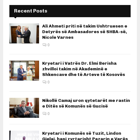
Recent Posts
Ali Ahmeti priti në takim Ushtruesen e
Detyrës së Ambasadores së SHBA-së,
Nicole Varnes
0
Kryetari i Vatrës Dr. Elmi Berisha
zhvilloi takim në Akademinë e
Shkencave dhe të Arteve të Kosovës
0
Nikollë Camaj uron qytetarët me rastin
e Ditës së Komunës së Gucisë
0
Kryetari i Komunës së Tuzit, Lindon
Gjelaj, hapi zyrtarisht Pazarin e Verës