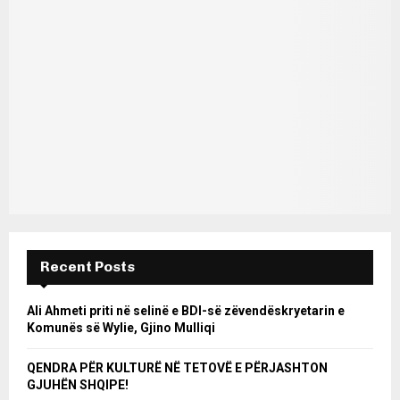
Recent Posts
Ali Ahmeti priti në selinë e BDI-së zëvendëskryetarin e
Komunës së Wylie, Gjino Mulliqi
QENDRA PËR KULTURË NË TETOVË E PËRJASHTON
GJUHËN SHQIPE!