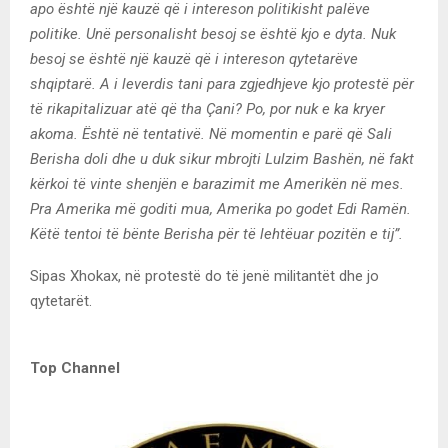
apo është një kauzë që i intereson politikisht palëve
politike. Unë personalisht besoj se është kjo e dyta. Nuk
besoj se është një kauzë që i intereson qytetarëve
shqiptarë. A i leverdis tani para zgjedhjeve kjo protestë për
të rikapitalizuar atë që tha Çani? Po, por nuk e ka kryer
akoma. Është në tentativë. Në momentin e parë që Sali
Berisha doli dhe u duk sikur mbrojti Lulzim Bashën, në fakt
kërkoi të vinte shenjën e barazimit me Amerikën në mes.
Pra Amerika më goditi mua, Amerika po godet Edi Ramën.
Këtë tentoi të bënte Berisha për të lehtëuar pozitën e tij”.
Sipas Xhokax, në protestë do të jenë militantët dhe jo
qytetarët.
Top Channel