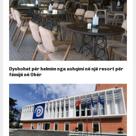
Dyshohet për helmim nga ushqimi në një resort për
fëmijë në Ohër