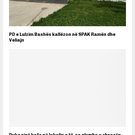
PD e Lulzim Bashës kallëzon në SPAK Ramën dhe
Veliajn