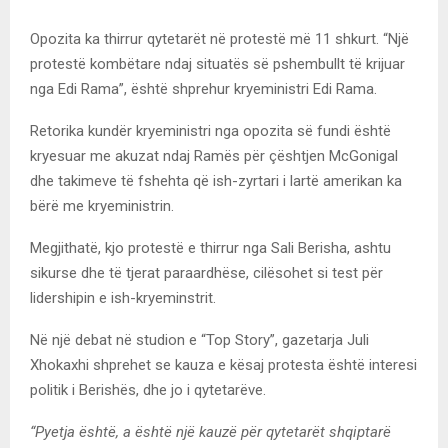
Opozita ka thirrur qytetarët në protestë më 11 shkurt. “Një
protestë kombëtare ndaj situatës së pshembullt të krijuar
nga Edi Rama”, është shprehur kryeministri Edi Rama.
Retorika kundër kryeministri nga opozita së fundi është
kryesuar me akuzat ndaj Ramës për çështjen McGonigal
dhe takimeve të fshehta që ish-zyrtari i lartë amerikan ka
bërë me kryeministrin.
Megjithatë, kjo protestë e thirrur nga Sali Berisha, ashtu
sikurse dhe të tjerat paraardhëse, cilësohet si test për
lidershipin e ish-kryeminstrit.
Në një debat në studion e “Top Story”, gazetarja Juli
Xhokaxhi shprehet se kauza e kësaj protesta është interesi
politik i Berishës, dhe jo i qytetarëve.
“Pyetja është, a është një kauzë për qytetarët shqiptarë