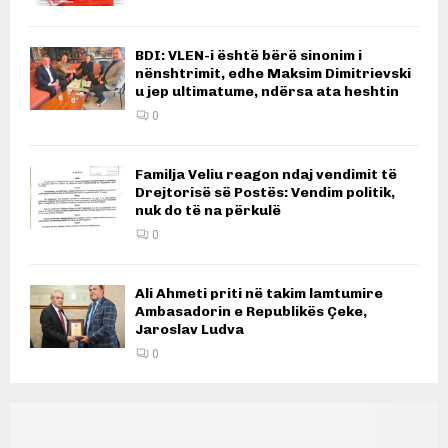
BDI: VLEN-i është bërë sinonim i
nënshtrimit, edhe Maksim Dimitrievski
u jep ultimatume, ndërsa ata heshtin
0
Familja Veliu reagon ndaj vendimit të
Drejtorisë së Postës: Vendim politik,
nuk do të na përkulë
0
Ali Ahmeti priti në takim lamtumire
Ambasadorin e Republikës Çeke,
Jaroslav Ludva
0