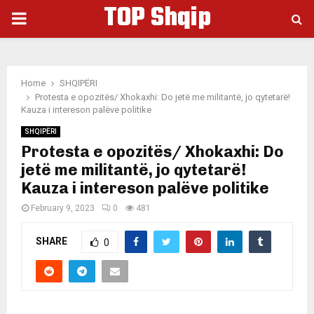
TOP Shqip
PRIMARY
MENU
Home
SHQIPËRI
Protesta e opozitës/ Xhokaxhi: Do jetë me militantë, jo qytetarë!
Kauza i intereson palëve politike
SHQIPËRI
Protesta e opozitës/ Xhokaxhi: Do
jetë me militantë, jo qytetarë!
Kauza i intereson palëve politike
February 9, 2023
0
481
SHARE
0