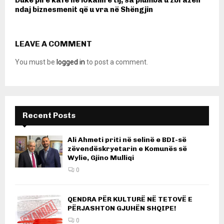
Duke pirë kafe në lokalin e tij, sa plumba u zbrazën
ndaj biznesmenit që u vra në Shëngjin
LEAVE A COMMENT
You must be
logged in
to post a comment.
Recent Posts
Ali Ahmeti priti në selinë e BDI-së
zëvendëskryetarin e Komunës së
Wylie, Gjino Mulliqi
0
QENDRA PËR KULTURË NË TETOVË E
PËRJASHTON GJUHËN SHQIPE!
0