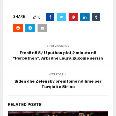
SHARE
0
PREVIOUS POST
Ftesë në 5/ U puthën plot 2 minuta në
“Përputhen”, Arbi dhe Laura guxojnë sërish
NEXT POST
Biden dhe Zelensky premtojnë ndihmë për
Turqinë e Sirinë
RELATED POSTS