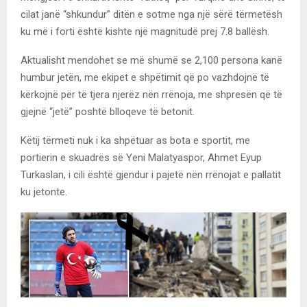
cilat janë “shkundur” ditën e sotme nga një sërë tërmetësh
ku më i forti është kishte një magnitudë prej 7.8 ballësh.
Aktualisht mendohet se më shumë se 2,100 persona kanë
humbur jetën, me ekipet e shpëtimit që po vazhdojnë të
kërkojnë për të tjera njerëz nën rrënoja, me shpresën që të
gjejnë “jetë” poshtë blloqeve të betonit.
Këtij tërmeti nuk i ka shpëtuar as bota e sportit, me
portierin e skuadrës së Yeni Malatyaspor, Ahmet Eyup
Turkaslan, i cili është gjendur i pajetë nën rrënojat e pallatit
ku jetonte.