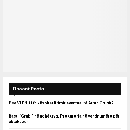
Recent Posts
Pse VLEN-i i frikësohet lirimit eventual të Artan Grubit?
Rasti “Grubi” në udhëkryq, Prokuroria në vendnumëro për
aktakuzën