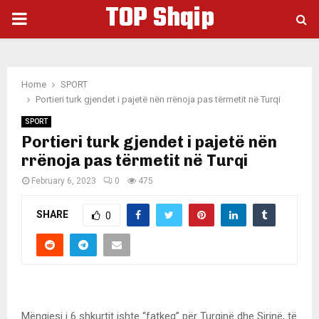
TOP Shqip
PRIMARY
MENU
Home
SPORT
Portieri turk gjendet i pajetë nën rrënoja pas tërmetit në Turqi
SPORT
Portieri turk gjendet i pajetë nën
rrënoja pas tërmetit në Turqi
February 6, 2023
0
475
SHARE
0
Mëngjesi i 6 shkurtit ishte “fatkeq” për Turqinë dhe Sirinë, të