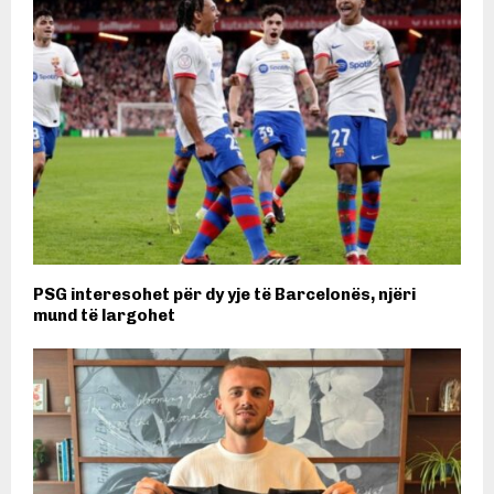
PSG interesohet për dy yje të Barcelonës, njëri
mund të largohet