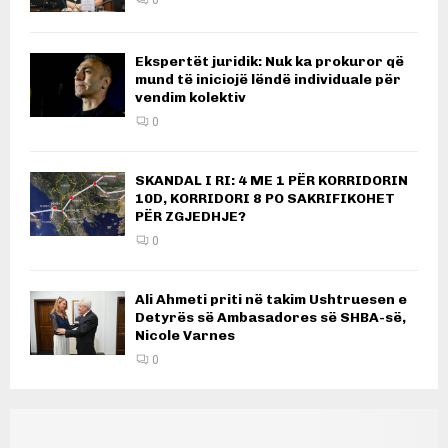
0
Ekspertët juridik: Nuk ka prokuror që
mund të iniciojë lëndë individuale për
vendim kolektiv
0
SKANDAL I RI: 4 ME 1 PËR KORRIDORIN
10D, KORRIDORI 8 PO SAKRIFIKOHET
PËR ZGJEDHJE?
0
Ali Ahmeti priti në takim Ushtruesen e
Detyrës së Ambasadores së SHBA-së,
Nicole Varnes
0