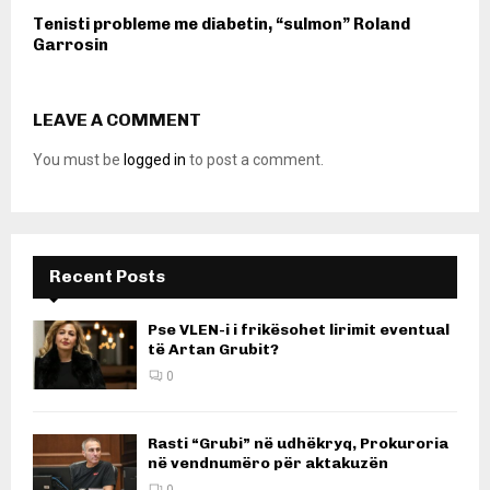
Tenisti probleme me diabetin, “sulmon” Roland
Garrosin
LEAVE A COMMENT
You must be
logged in
to post a comment.
Recent Posts
Pse VLEN-i i frikësohet lirimit eventual
të Artan Grubit?
0
Rasti “Grubi” në udhëkryq, Prokuroria
në vendnumëro për aktakuzën