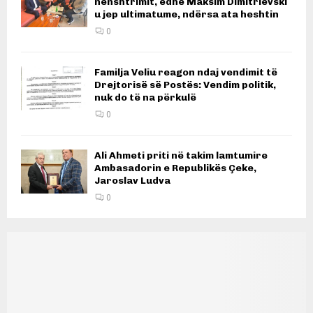
nënshtrimit, edhe Maksim Dimitrievski
u jep ultimatume, ndërsa ata heshtin
0
Familja Veliu reagon ndaj vendimit të
Drejtorisë së Postës: Vendim politik,
nuk do të na përkulë
0
Ali Ahmeti priti në takim lamtumire
Ambasadorin e Republikës Çeke,
Jaroslav Ludva
0