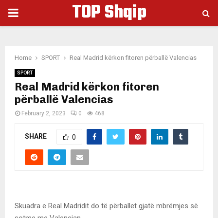
TOP Shqip
PRIMARY
MENU
Home
SPORT
Real Madrid kërkon fitoren përballë Valencias
SPORT
Real Madrid kërkon fitoren
përballë Valencias
February 2, 2023
0
468
SHARE
0
Skuadra e Real Madridit do të përballet gjatë mbrëmjes së
sotme me Valencian.