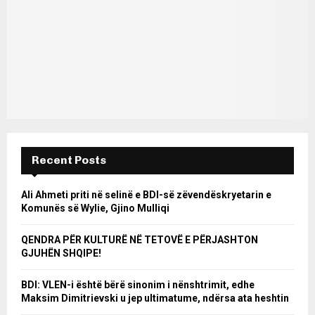
Recent Posts
Ali Ahmeti priti në selinë e BDI-së zëvendëskryetarin e
Komunës së Wylie, Gjino Mulliqi
QENDRA PËR KULTURË NË TETOVË E PËRJASHTON
GJUHËN SHQIPE!
BDI: VLEN-i është bërë sinonim i nënshtrimit, edhe
Maksim Dimitrievski u jep ultimatume, ndërsa ata heshtin