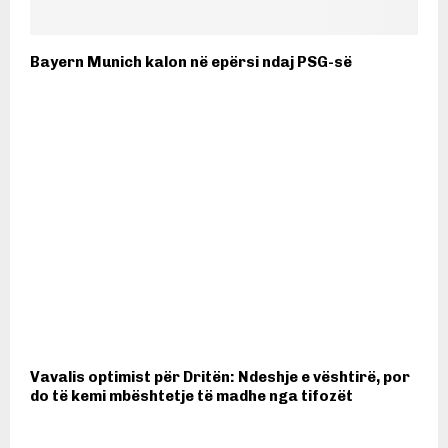
Bayern Munich kalon në epërsi ndaj PSG-së
Vavalis optimist për Dritën: Ndeshje e vështirë, por
do të kemi mbështetje të madhe nga tifozët