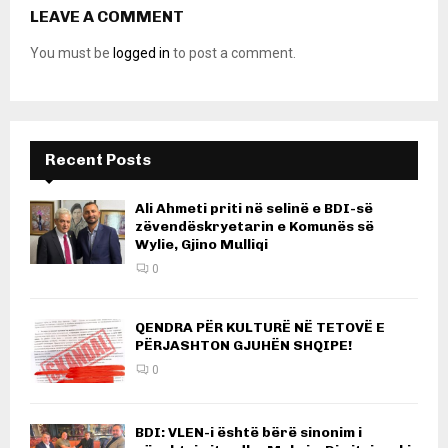
LEAVE A COMMENT
You must be
logged in
to post a comment.
Recent Posts
Ali Ahmeti priti në selinë e BDI-së
zëvendëskryetarin e Komunës së
Wylie, Gjino Mulliqi
0
QENDRA PËR KULTURË NË TETOVË E
PËRJASHTON GJUHËN SHQIPE!
0
BDI: VLEN-i është bërë sinonim i