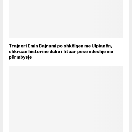
Trajneri Emin Bajrami po shkëlqen me Ulpianën,
shkruan historinë duke i fituar pesë ndeshje me
përmbysje