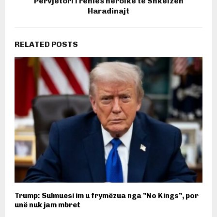
Përvjetori i rënies heroike të Shkëlzen
Haradinajt
RELATED POSTS
Trump: Sulmuesi im u frymëzua nga ”No Kings”, por
unë nuk jam mbret