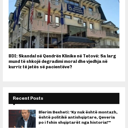
BDI: Skandal në Qendrën Klinike në Tetovë: Sa larg
mund të shkojë degradimi moral dhe vjedhja në
kurriz të jetës së pacientëve?
Recent Posts
Blerim Bexheti: ‘Ky nuk është montazh,
është politikë antishqiptare, Qeveria
po i fshin shqiptarët nga historia!’”