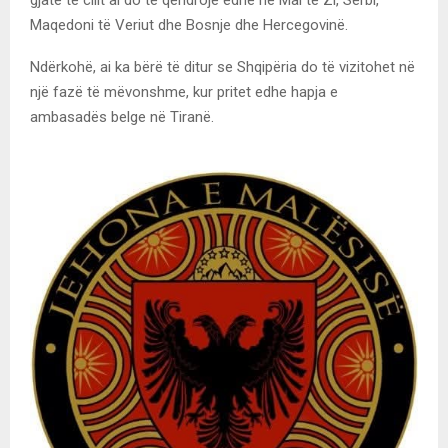
gjatë të cilit ai do të qëndrojë edhe në Mal të Zi, Serbi,
Maqedoni të Veriut dhe Bosnje dhe Hercegovinë.
Ndërkohë, ai ka bërë të ditur se Shqipëria do të vizitohet në
një fazë të mëvonshme, kur pritet edhe hapja e
ambasadës belge në Tiranë.