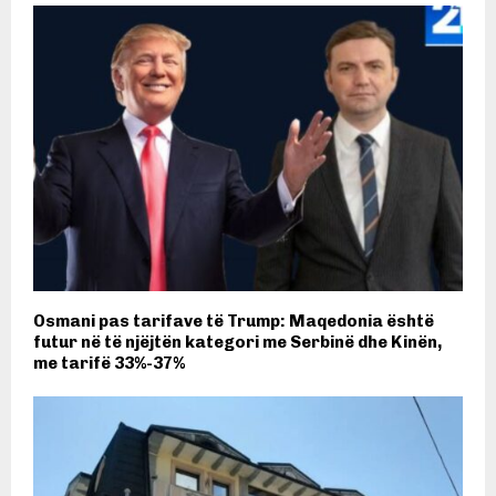
Osmani pas tarifave të Trump: Maqedonia është
futur në të njëjtën kategori me Serbinë dhe Kinën,
me tarifë 33%-37%