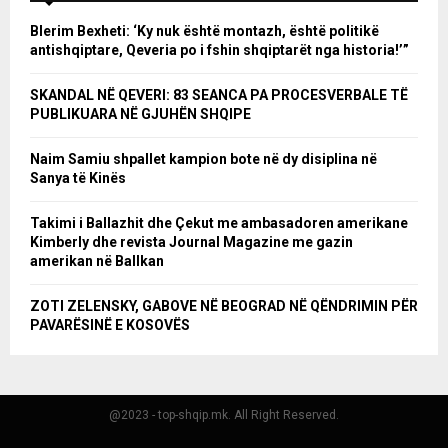
Blerim Bexheti: ‘Ky nuk është montazh, është politikë
antishqiptare, Qeveria po i fshin shqiptarët nga historia!’”
SKANDAL NË QEVERI: 83 SEANCA PA PROCESVERBALE TË
PUBLIKUARA NË GJUHËN SHQIPE
Naim Samiu shpallet kampion bote në dy disiplina në
Sanya të Kinës
Takimi i Ballazhit dhe Çekut me ambasadoren amerikane
Kimberly dhe revista Journal Magazine me gazin
amerikan në Ballkan
ZOTI ZELENSKY, GABOVE NË BEOGRAD NË QËNDRIMIN PËR
PAVARËSINË E KOSOVËS
@2023 - top-shqip.mk. All Right Reserved.