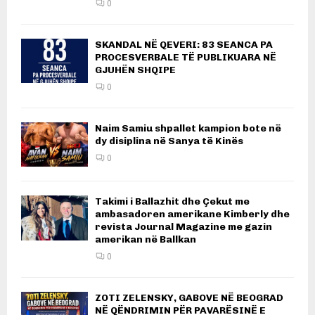
0
SKANDAL NË QEVERI: 83 SEANCA PA
PROCESVERBALE TË PUBLIKUARA NË
GJUHËN SHQIPE
0
Naim Samiu shpallet kampion bote në
dy disiplina në Sanya të Kinës
0
Takimi i Ballazhit dhe Çekut me
ambasadoren amerikane Kimberly dhe
revista Journal Magazine me gazin
amerikan në Ballkan
0
ZOTI ZELENSKY, GABOVE NË BEOGRAD
NË QËNDRIMIN PËR PAVARËSINË E