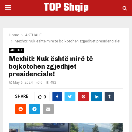
TOP Shqip
PRIMARY
MENU
Home
AKTUALE
Mexhiti: Nuk është mirë të bojkotohen zgjedhjet presidenciale!
AKTUALE
Mexhiti: Nuk është mirë të
bojkotohen zgjedhjet
presidenciale!
May 6, 2024
0
482
SHARE
0