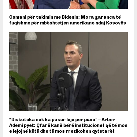
Osmani për takimin me Bidenin: Mora garanca të
fuqishme për mbështetjen amerikane ndaj Kosovës
“Diskoteka nuk ka pasur leje për punë” – Arbër
Ademi pyet: Çfarë kanë bërë institucionet që të mos
e lejojnë këtë dhe të mos rrezikohen qytetarët