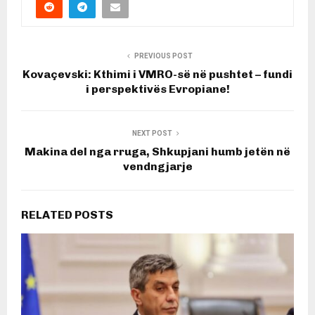
PREVIOUS POST
Kovaçevski: Kthimi i VMRO-së në pushtet – fundi
i perspektivës Evropiane!
NEXT POST
Makina del nga rruga, Shkupjani humb jetën në
vendngjarje
RELATED POSTS