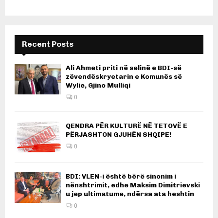
Recent Posts
Ali Ahmeti priti në selinë e BDI-së
zëvendëskryetarin e Komunës së
Wylie, Gjino Mulliqi
0
QENDRA PËR KULTURË NË TETOVË E
PËRJASHTON GJUHËN SHQIPE!
0
BDI: VLEN-i është bërë sinonim i
nënshtrimit, edhe Maksim Dimitrievski
u jep ultimatume, ndërsa ata heshtin
0