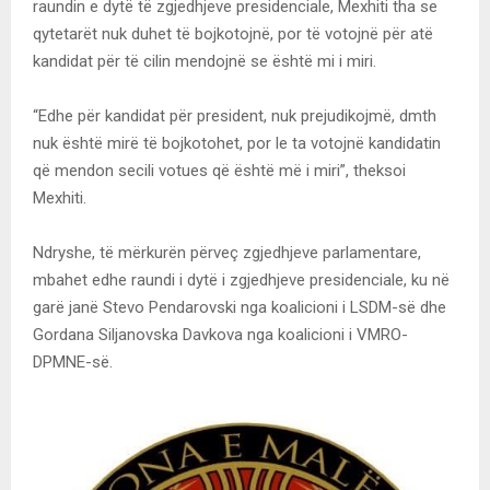
raundin e dytë të zgjedhjeve presidenciale, Mexhiti tha se
qytetarët nuk duhet të bojkotojnë, por të votojnë për atë
kandidat për të cilin mendojnë se është mi i miri.
“Edhe për kandidat për president, nuk prejudikojmë, dmth
nuk është mirë të bojkotohet, por le ta votojnë kandidatin
që mendon secili votues që është më i miri”, theksoi
Mexhiti.
Ndryshe, të mërkurën përveç zgjedhjeve parlamentare,
mbahet edhe raundi i dytë i zgjedhjeve presidenciale, ku në
garë janë Stevo Pendarovski nga koalicioni i LSDM-së dhe
Gordana Siljanovska Davkova nga koalicioni i VMRO-
DPMNE-së.