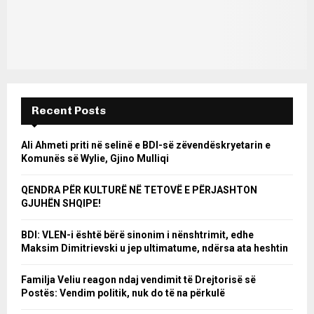
Recent Posts
Ali Ahmeti priti në selinë e BDI-së zëvendëskryetarin e
Komunës së Wylie, Gjino Mulliqi
QENDRA PËR KULTURË NË TETOVË E PËRJASHTON
GJUHËN SHQIPE!
BDI: VLEN-i është bërë sinonim i nënshtrimit, edhe
Maksim Dimitrievski u jep ultimatume, ndërsa ata heshtin
Familja Veliu reagon ndaj vendimit të Drejtorisë së
Postës: Vendim politik, nuk do të na përkulë