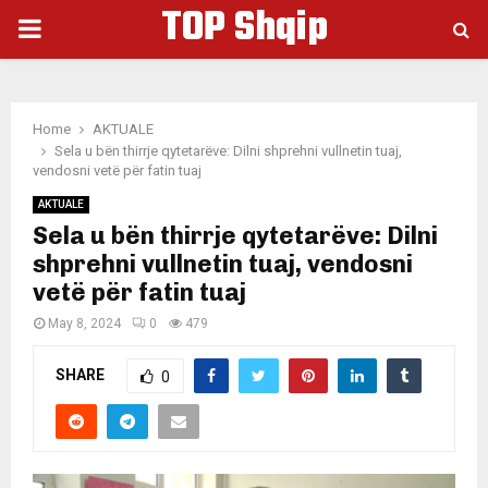
TOP Shqip
PRIMARY
MENU
Home
AKTUALE
Sela u bën thirrje qytetarëve: Dilni shprehni vullnetin tuaj,
vendosni vetë për fatin tuaj
AKTUALE
Sela u bën thirrje qytetarëve: Dilni
shprehni vullnetin tuaj, vendosni
vetë për fatin tuaj
May 8, 2024
0
479
SHARE
0