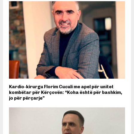
Kardio-kirurgu Florim Cuculi me apel për unitet
kombëtar për Kërçovën: “Koha është për bashkim,
jo për përçarje”