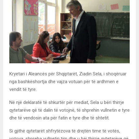
Kryetari i Aleancës për Shqiptarët, Ziadin Sela, i shoqëruar
nga bashkëshortja dhe vajza votuan për të ardhmen e
vendit të tyre.
Në një deklaratë të shkurtër për mediat, Sela u bëri thirrje
qytetarëve që të dalin të votojnë, të shprehin vullnetin e tyre
dhe të vendosin ata për fatin e tyre dhe të shtetit.
Si gjithë qytetarët shfrytëzova të drejtën time të votës,
votova, shpreha vullnetin tim dhe u bëj thirrje qytetarëve që