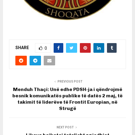
SHARE
0
PREVIOUS POST
Menduh Thaçi: Unë edhe PDSH-ja i qëndrojmë
besnik komunikatës publike të datës 2 maj, të
takimit të liderëve të Frontit Europian, në
Strugë
NEXT POST