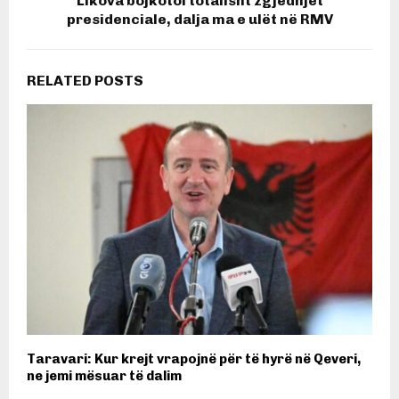
Likova bojkotoi totalisht zgjedhjet
presidenciale, dalja ma e ulët në RMV
RELATED POSTS
Taravari: Kur krejt vrapojnë për të hyrë në Qeveri,
ne jemi mësuar të dalim