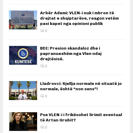
Arbër Ademi: VLEN-i nuk i mbron të
drejtat e shqiptarëve, reagon vetëm
pasi kapet nga opinioni publik
0
BDI: Presion skandaloz dhe i
papranueshëm nga Vlen ndaj
drejtësisë.
0
Lladrovci: Sjellja normale në situatë jo
normale, është “non sens”!
0
Pse VLEN-i i frikësohet lirimit eventual
të Artan Grubit?
0