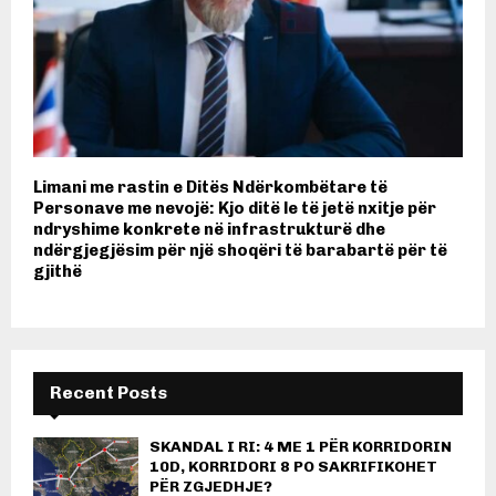
Limani me rastin e Ditës Ndërkombëtare të
Personave me nevojë: Kjo ditë le të jetë nxitje për
ndryshime konkrete në infrastrukturë dhe
ndërgjegjësim për një shoqëri të barabartë për të
gjithë
Recent Posts
SKANDAL I RI: 4 ME 1 PËR KORRIDORIN
10D, KORRIDORI 8 PO SAKRIFIKOHET
PËR ZGJEDHJE?