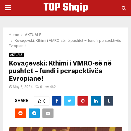
TOP Shqip
PRIMARY
MENU
Home
AKTUALE
Kovaçevski: Kthimi i VMRO-së në pushtet – fundi i perspektivës
Evropiane!
AKTUALE
Kovaçevski: Kthimi i VMRO-së në
pushtet – fundi i perspektivës
Evropiane!
May 6, 2024
0
462
SHARE
0