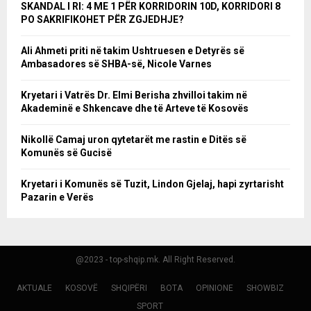
SKANDAL I RI: 4 ME 1 PËR KORRIDORIN 10D, KORRIDORI 8
PO SAKRIFIKOHET PËR ZGJEDHJE?
Ali Ahmeti priti në takim Ushtruesen e Detyrës së
Ambasadores së SHBA-së, Nicole Varnes
Kryetari i Vatrës Dr. Elmi Berisha zhvilloi takim në
Akademinë e Shkencave dhe të Arteve të Kosovës
Nikollë Camaj uron qytetarët me rastin e Ditës së
Komunës së Gucisë
Kryetari i Komunës së Tuzit, Lindon Gjelaj, hapi zyrtarisht
Pazarin e Verës
@2023 - top-shqip.mk. All Right Reserved.
AKTUALE
KOSOVË
SHQIPËRI
BOTA
OPINIONE
SHOWBIZ
SPORT