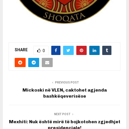
SHARE
0
PREVIOUS POST
Mickoski në VLEN, caktohet agjenda
bashkëqeverisëse
NEXT POST
Mexhiti: Nuk është mirë të bojkotohen zgjedhjet
presidenciale!