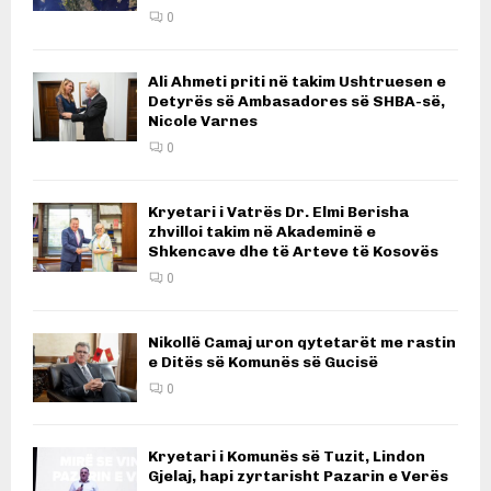
0
Ali Ahmeti priti në takim Ushtruesen e
Detyrës së Ambasadores së SHBA-së,
Nicole Varnes
0
Kryetari i Vatrës Dr. Elmi Berisha
zhvilloi takim në Akademinë e
Shkencave dhe të Arteve të Kosovës
0
Nikollë Camaj uron qytetarët me rastin
e Ditës së Komunës së Gucisë
0
Kryetari i Komunës së Tuzit, Lindon
Gjelaj, hapi zyrtarisht Pazarin e Verës