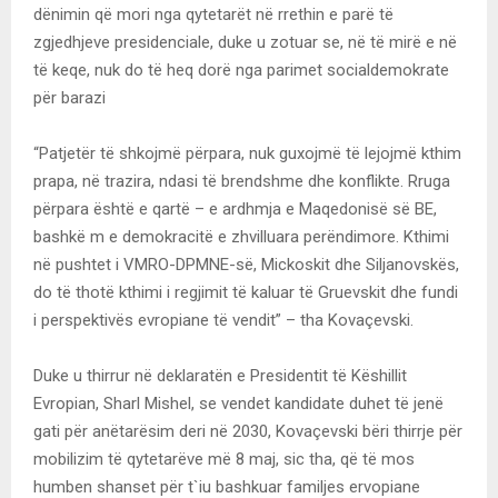
dënimin që mori nga qytetarët në rrethin e parë të
zgjedhjeve presidenciale, duke u zotuar se, në të mirë e në
të keqe, nuk do të heq dorë nga parimet socialdemokrate
për barazi
“Patjetër të shkojmë përpara, nuk guxojmë të lejojmë kthim
prapa, në trazira, ndasi të brendshme dhe konflikte. Rruga
përpara është e qartë – e ardhmja e Maqedonisë së BE,
bashkë m e demokracitë e zhvilluara perëndimore. Kthimi
në pushtet i VMRO-DPMNE-së, Mickoskit dhe Siljanovskës,
do të thotë kthimi i regjimit të kaluar të Gruevskit dhe fundi
i perspektivës evropiane të vendit” – tha Kovaçevski.
Duke u thirrur në deklaratën e Presidentit të Këshillit
Evropian, Sharl Mishel, se vendet kandidate duhet të jenë
gati për anëtarësim deri në 2030, Kovaçevski bëri thirrje për
mobilizim të qytetarëve më 8 maj, sic tha, që të mos
humben shanset për t`iu bashkuar familjes ervopiane