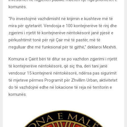
komunës.
“Po investojmë vazhdimisht në krijimin e kushteve më të
mira për qytetarët. Vendosja e 100 kontejnerëve të rinj dhe
zgjerimi i rrjetit të kontejnerëve nëntokësorë janë pjesë e
përkushtimit tonë për një Çair më të pastër, më të
rregulluar dhe më funksional për të gjithë,” deklaroi Mexhiti.
Komuna e Çairit bëri të ditur se po vazhdon zgjerimi i rrjetit
të kontejnerëve nëntokësorë, që siç tha, deri tani janë
vendosur 15 kontejnerë nëntokësorë, ndërsa pas sigurimit
të mjeteve përmes Programit për Zhvillim Urban, aktivitetet
do të vazhdojnë edhe në lokacione të reja në territorin e
komunës.