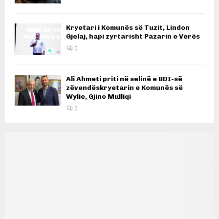
Kryetari i Komunës së Tuzit, Lindon
Gjelaj, hapi zyrtarisht Pazarin e Verës
0
Ali Ahmeti priti në selinë e BDI-së
zëvendëskryetarin e Komunës së
Wylie, Gjino Mulliqi
0