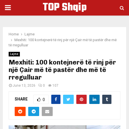
TOP Shqip
PRIMARY
MENU
Home
Lajme
Mexhiti: 100 kontejnerë të rinj për një Çair më të pastër dhe më
të rregulluar
Lajme
Mexhiti: 100 kontejnerë të rinj për
një Çair më të pastër dhe më të
rregulluar
June 13, 2026
0
107
SHARE
0