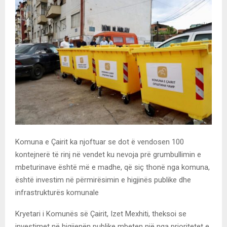
Komuna e Çairit ka njoftuar se dot ë vendosen 100
kontejnerë të rinj në vendet ku nevoja prë grumbullimin e
mbeturinave është më e madhe, që siç thonë nga komuna,
është investim në përmirësimin e higjinës publike dhe
infrastrukturës komunale
Kryetari i Komunës së Çairit, Izet Mexhiti, theksoi se
investimet në higjienën publike mbeten një nga prioritetet e