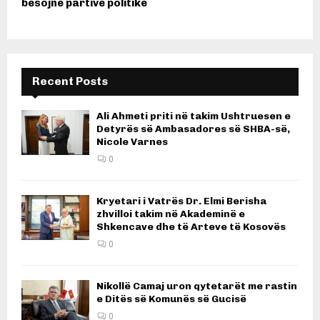
besojnë partive politike
Recent Posts
Ali Ahmeti priti në takim Ushtruesen e
Detyrës së Ambasadores së SHBA-së,
Nicole Varnes
0
Kryetari i Vatrës Dr. Elmi Berisha
zhvilloi takim në Akademinë e
Shkencave dhe të Arteve të Kosovës
0
Nikollë Camaj uron qytetarët me rastin
e Ditës së Komunës së Gucisë
0