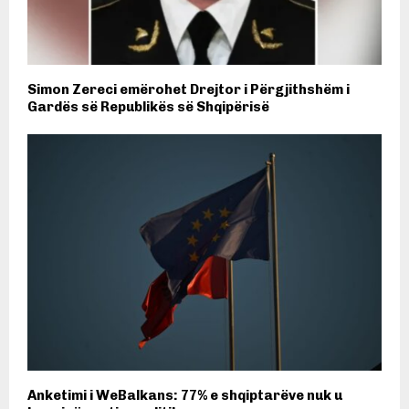
Simon Zereci emërohet Drejtor i Përgjithshëm i
Gardës së Republikës së Shqipërisë
Anketimi i WeBalkans: 77% e shqiptarëve nuk u