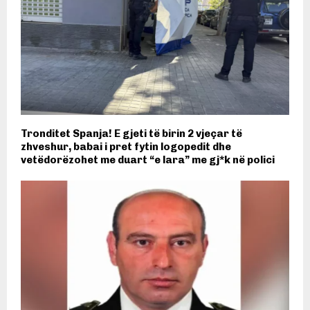
Tronditet Spanja! E gjeti të birin 2 vjeçar të
zhveshur, babai i pret fytin logopedit dhe
vetëdorëzohet me duart “e lara” me gj*k në polici