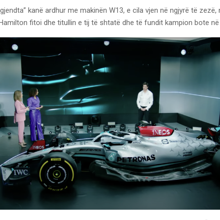
rgjendta” kanë ardhur me makinën W13, e cila vjen në ngjyrë të zezë, n
 Hamilton fitoi dhe titullin e tij të shtatë dhe të fundit kampion bote n