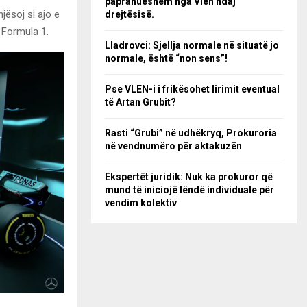
papranueshëm nga Vlen ndaj
jësoj si ajo e
drejtësisë.
ë Formula 1.
Lladrovci: Sjellja normale në situatë jo
normale, është “non sens”!
Pse VLEN-i i frikësohet lirimit eventual
të Artan Grubit?
Rasti “Grubi” në udhëkryq, Prokuroria
në vendnumëro për aktakuzën
Ekspertët juridik: Nuk ka prokuror që
mund të iniciojë lëndë individuale për
vendim kolektiv