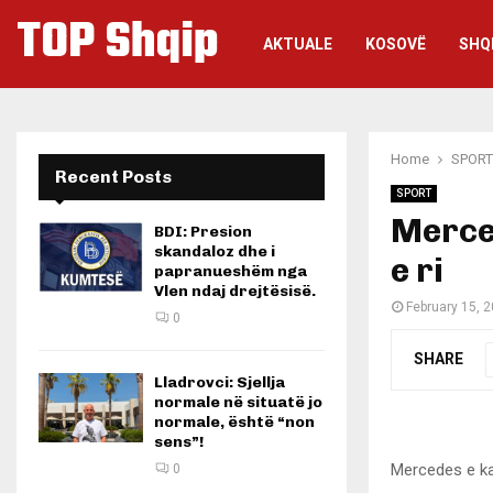
TOP Shqip
AKTUALE
KOSOVË
SHQ
Home
SPORT
Recent Posts
SPORT
Merce
BDI: Presion
skandaloz dhe i
e ri
papranueshëm nga
Vlen ndaj drejtësisë.
February 15, 
0
SHARE
Lladrovci: Sjellja
normale në situatë jo
normale, është “non
sens”!
Mercedes e ka
0