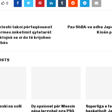
0
kteshi takoi përfaqësuesit
Pas ShBA-ve edhe Jap
ërmes аnketimit qytetarët
Kinën p
ktojnë se si do të krijohen
dhës
OSTS
ski na solli
Dy opsionet për Messin
Superliga e f
nëse largohet nga PSG
basketboll: J