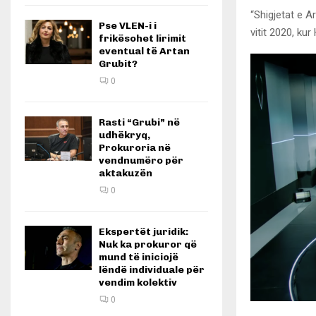
“Shigjetat e A
Pse VLEN-i i
vitit 2020, kur
frikësohet lirimit
eventual të Artan
Grubit?
0
Rasti “Grubi” në
udhëkryq,
Prokuroria në
vendnumëro për
aktakuzën
0
Ekspertët juridik:
Nuk ka prokuror që
mund të iniciojë
lëndë individuale për
vendim kolektiv
0