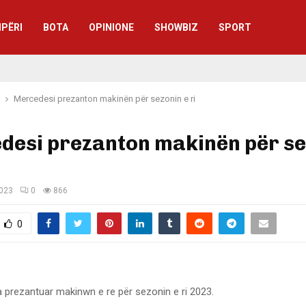
IPËRI
BOTA
OPINIONE
SHOWBIZ
SPORT
Mercedesi prezanton makinën për sezonin e ri
desi prezanton makinën për se
2023
0
866
0
 prezantuar makinwn e re për sezonin e ri 2023.