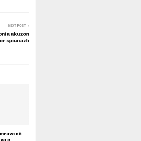
NEXT POST
onia akuzon
ër spiunazh
emrave në
ava e