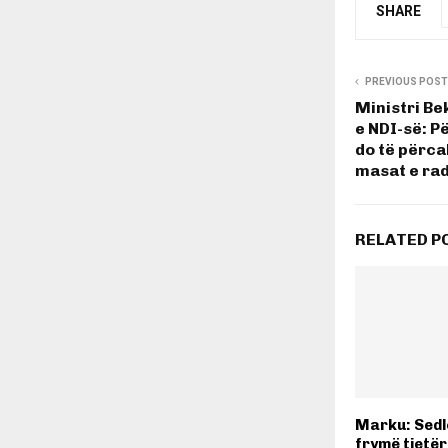
SHARE
PREVIOUS POST
Ministri Be
e NDI-së: P
do të përca
masat e ra
RELATED P
Marku: Sedlo
frymë tjetër