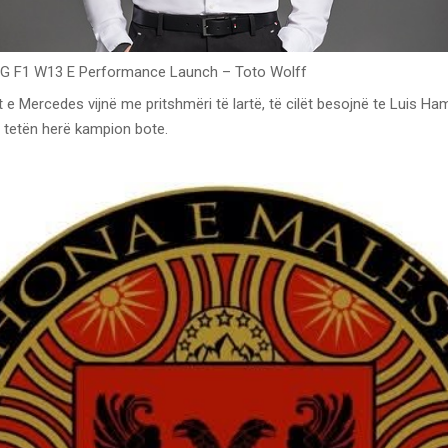
 F1 W13 E Performance Launch – Toto Wolff
t e Mercedes vijnë me pritshmëri të lartë, të cilët besojnë te Luis Ham
ë tetën herë kampion bote.