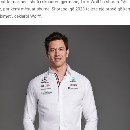
mit të makinës, shefi i skuadrës gjermane, Toto Wolff u shpreh: “Viti i 
e, por kemi mësuar shumë. Shpresoj që 2023 të jetë një provë që kemi
bimet”, deklaroi Wolff.