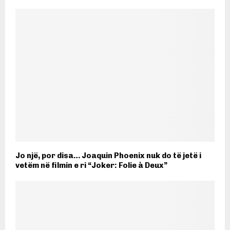
Jo një, por disa… Joaquin Phoenix nuk do të jetë i
vetëm në filmin e ri “Joker: Folie à Deux”