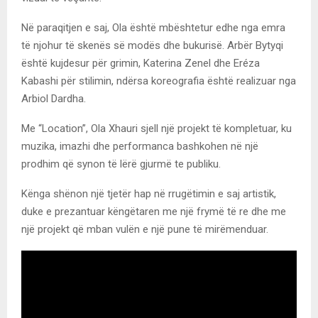
Në paraqitjen e saj, Ola është mbështetur edhe nga emra
të njohur të skenës së modës dhe bukurisë. Arbër Bytyqi
është kujdesur për grimin, Katerina Zenel dhe Eréza
Kabashi për stilimin, ndërsa koreografia është realizuar nga
Arbiol Dardha.
Me “Location”, Ola Xhauri sjell një projekt të kompletuar, ku
muzika, imazhi dhe performanca bashkohen në një
prodhim që synon të lërë gjurmë te publiku.
Kënga shënon një tjetër hap në rrugëtimin e saj artistik,
duke e prezantuar këngëtaren me një frymë të re dhe me
një projekt që mban vulën e një pune të mirëmenduar.