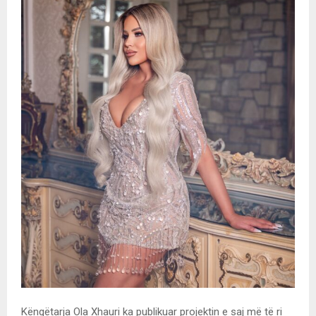
Këngëtarja Ola Xhauri ka publikuar projektin e saj më të ri