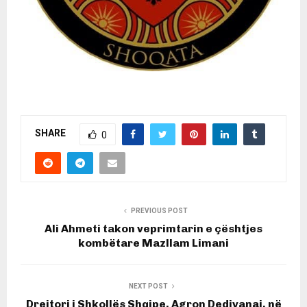
SHARE
0
PREVIOUS POST
Ali Ahmeti takon veprimtarin e çështjes
kombëtare Mazllam Limani
NEXT POST
Drejtori i Shkollës Shqipe, Agron Dedivanaj, në