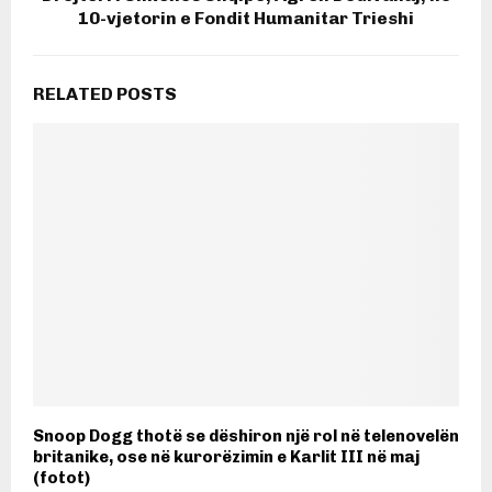
10-vjetorin e Fondit Humanitar Trieshi
RELATED POSTS
Snoop Dogg thotë se dëshiron një rol në telenovelën
britanike, ose në kurorëzimin e Karlit III në maj
(fotot)