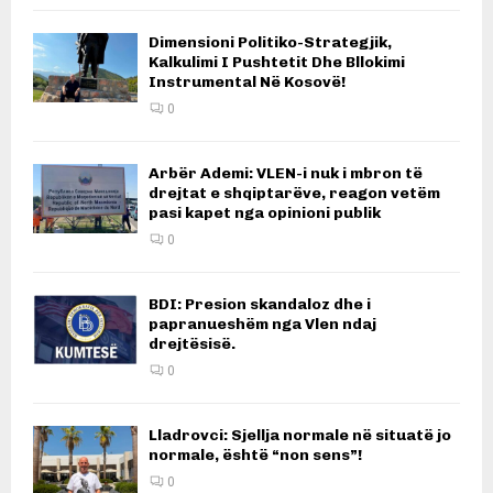
Dimensioni Politiko-Strategjik,
Kalkulimi I Pushtetit Dhe Bllokimi
Instrumental Në Kosovë!
0
Arbër Ademi: VLEN-i nuk i mbron të
drejtat e shqiptarëve, reagon vetëm
pasi kapet nga opinioni publik
0
BDI: Presion skandaloz dhe i
papranueshëm nga Vlen ndaj
drejtësisë.
0
Lladrovci: Sjellja normale në situatë jo
normale, është “non sens”!
0