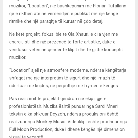
muzikor, “Location”, një bashkëpunim me Florian Tufallarin
që e rikthen atë në vëmendjen e publikut me një këngë
ritmike dhe një paraqitje të kuruar në çdo detaj.
Në këtë projekt, fokusi bie te Ola Xhauri, e cila vjen me
energji, stil dhe një prezencë të fortë artistike, duke e
vendosur veten në qendër të klipit dhe të gjithë konceptit
muzikor.
“Location” sjell një atmosferë moderne, ndërsa këngëtarja
shfaqet me një interpretim të sigurt dhe një imazh të
ndërtuar me kujdes, në përputhje me frymën e këngës.
Pas realizimit të projektit qëndron një ekip i gjerë
profesionistësh. Muzika është punuar nga Sardi Mneri,
tekstin e ka shkruar Deyzoh, ndërsa produksioni është
realizuar nga Monkey Music. Videoklipi është prodhuar nga
Full Moon Production, duke i dhënë këngës një dimension
vizual të veçantë.