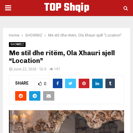
TOP Shqip
PRIMARY
MENU
Home
SHOWBIZ
Me stil dhe ritëm, Ola Xhauri sjell “Location”
SHOWBIZ
Me stil dhe ritëm, Ola Xhauri sjell
“Location”
June 22, 2026
0
197
SHARE
0