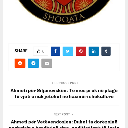
SHARE
0
PREVIOUS POST
Ahmeti për Siljanovskën: Të mos prek në plagë
të vjetra nuk jetohet në hasmëri shekullore
NEXT POST
Ahmeti për Vetëvendosjen: Duhet ta dorëzojnë
peshqirin e bardhë në ring, goditjet janë të forta