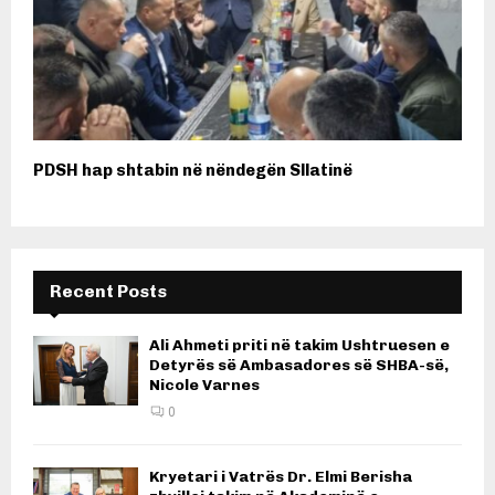
PDSH hap shtabin në nëndegën Sllatinë
Recent Posts
Ali Ahmeti priti në takim Ushtruesen e
Detyrës së Ambasadores së SHBA-së,
Nicole Varnes
0
Kryetari i Vatrës Dr. Elmi Berisha