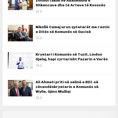
zhvilloi takim në Akademinë e
Shkencave dhe të Arteve të Kosovës
0
Nikollë Camaj uron qytetarët me rastin
e Ditës së Komunës së Gucisë
0
Kryetari i Komunës së Tuzit, Lindon
Gjelaj, hapi zyrtarisht Pazarin e Verës
0
Ali Ahmeti priti në selinë e BDI-së
zëvendëskryetarin e Komunës së
Wylie, Gjino Mulliqi
0