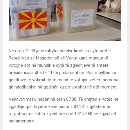
Në orën 19:00 janë mbyllur vendvotimet ku qytetarët e
Republikës së Maqedonisë së Veriut kanë mundur të
votojnë sot në raundin e dytë të zgjedhjeve të shtatë
presidenciale dhe të 11-të parlamentare. Pas mbylljes së
qendrave të votimit do të mund të votojnë vetëm personat
që ndodheshin në godinën ku po votohet në atë moment.
Vendvotimet u hapën në orën 07:00. Të drejtën e votës në
zgjedhjet për kryetar kanë pasur 1.814.317 qytetarë të
regjistruar në listën zgjedhore dhe 1.815.350 në zgjedhjet
parlamentare.