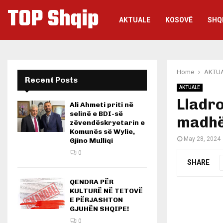
TOP Shqip
AKTUALE
KOSOVË
SHQ
Home
AKTU
Recent Posts
AKTUALE
Lladro
Ali Ahmeti priti në
selinë e BDI-së
madhës
zëvendëskryetarin e
Komunës së Wylie,
May 28, 2024
Gjino Mulliqi
0
SHARE
QENDRA PËR
KULTURË NË TETOVË
E PËRJASHTON
GJUHËN SHQIPE!
0