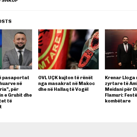
– SHKUP
OSTS
ë pasaportat
OVL UÇK kujton të rënët
Krenar Lloga 
shuarve në
nga masakrat në Makoc
zyrtare të A
ria”, për
dhe në Hallaq të Vogël
Meidani për D
n e Grubit dhe
Flamuri: Fest
tet të
kombëtare
t