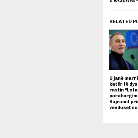
E VAJZAVE 
RELATED P
U janë marr
katër të dy
rastin “Lota
paraburgimi
Bajramit pri
vendoset so