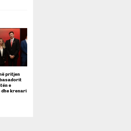
në pritjen
mbasadorit
itën e
ë dhe krenari