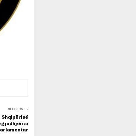
NEXT POST
ë Shqipërisë
zgjedhjen si
arlamentar