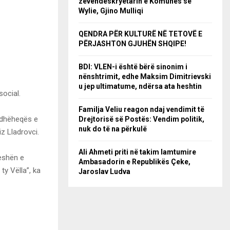
zëvendëskryetarin e Komunës së
Wylie, Gjino Mulliqi
QENDRA PËR KULTURË NË TETOVË E
PËRJASHTON GJUHËN SHQIPE!
BDI: VLEN-i është bërë sinonim i
nënshtrimit, edhe Maksim Dimitrievski
u jep ultimatume, ndërsa ata heshtin
social.
Familja Veliu reagon ndaj vendimit të
 udhëheqës e
Drejtorisë së Postës: Vendim politik,
nuk do të na përkulë
z Lladrovci.
Ali Ahmeti priti në takim lamtumire
peshën e
Ambasadorin e Republikës Çeke,
ty Vëlla”, ka
Jaroslav Ludva