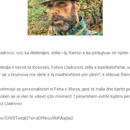
drovci, sot, ka ditëlindjen, vëllai i tij, Ramizi e ka përkujtuar në rrjetin 
ëlindja e heroit të Kosovës, Fehmi Lladrovcit, vëlla e bashkëluftëtar,
r që u brumosa me idetë e tij madhështore për çlirim”, k shkruar Rami
shmojë se personalitetet si Feha e Xheva, janë të rralla dhe bartin 
tokën që ia vlen të vdiset çdo moment. I përjetshëm është kujtimi për 
z Lladrovci.
u.be/GYif0TwtqlU?si=aOfNrozWxFAsjda2