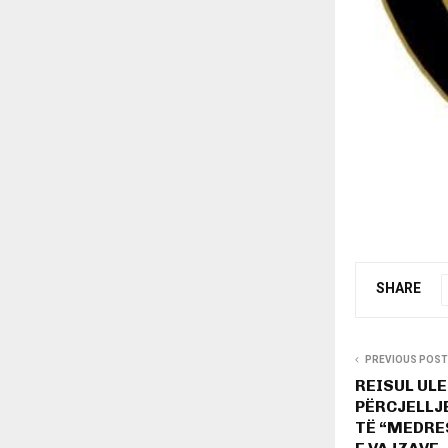
SHARE
PREVIOUS POST
REISUL UL
PËRCJELLJE
TË “MEDRE