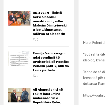
BDI: VLEN-i është
bërë sinonim i
nënshtrimit, edhe
Maksim Dimitrievski
u jep ultimatume,
ndërsa ata heshtin
0
Heroi Fehmi Lla
Familja Veliu reagon
“Sot është dit
ndaj vendimit të
ideolog, krena
Drejtorisë së Postës:
Vendim politik, nuk do
të na përkulë
“Koha do të dë
0
krenarisë për 
deklaruar Rami
Ali Ahmeti priti në
takim lamtumire
https://yout
Ambasadorin e
Republikës Çeke,