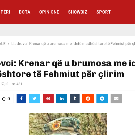
IPËRI
BOTA
OPINIONE
SHOWBIZ
SPORT
ALE
Lladrovci: Krenar që u brumosa me idetë madhështore të Fehmiut për çl
vci: Krenar që u brumosa me i
htore të Fehmiut për çlirim
0
481
0