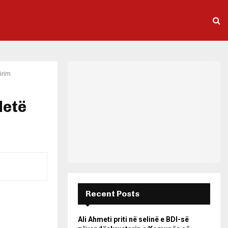
irim
detë
Recent Posts
Ali Ahmeti priti në selinë e BDI-së