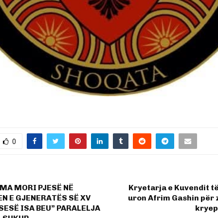
0
EMA MORI PJESË NË
Kryetarja e Kuvendit t
N E GJENERATËS SË XV
uron Afrim Gashin për 
SESË ISA BEU” PARALELJA
kryep