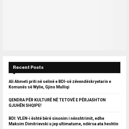
Recent Posts
Ali Ahmeti priti në selinë e BDI-së zëvendëskryetarin e
Komunës së Wylie, Gjino Mulliqi
QENDRA PËR KULTURË NË TETOVË E PËRJASHTON
GJUHËN SHQIPE!
BDI: VLEN-i është bërë sinonim i nënshtrimit, edhe
Maksim Dimitrievski u jep ultimatume, ndërsa ata heshtin