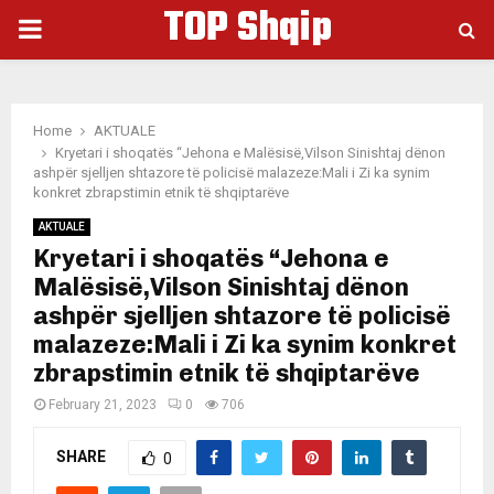
TOP Shqip
PRIMARY
MENU
Home
AKTUALE
Kryetari i shoqatës “Jehona e Malësisë,Vilson Sinishtaj dënon
ashpër sjelljen shtazore të policisë malazeze:Mali i Zi ka synim
konkret zbrapstimin etnik të shqiptarëve
AKTUALE
Kryetari i shoqatës “Jehona e
Malësisë,Vilson Sinishtaj dënon
ashpër sjelljen shtazore të policisë
malazeze:Mali i Zi ka synim konkret
zbrapstimin etnik të shqiptarëve
February 21, 2023
0
706
SHARE
0