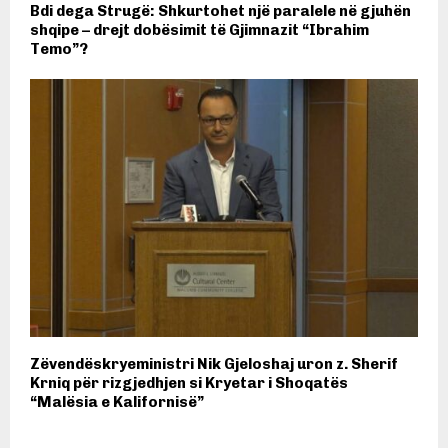
Bdi dega Strugë: Shkurtohet një paralele në gjuhën
shqipe – drejt dobësimit të Gjimnazit “Ibrahim
Temo”?
Zëvendëskryeministri Nik Gjeloshaj uron z. Sherif
Krniq për rizgjedhjen si Kryetar i Shoqatës
“Malësia e Kalifornisë”