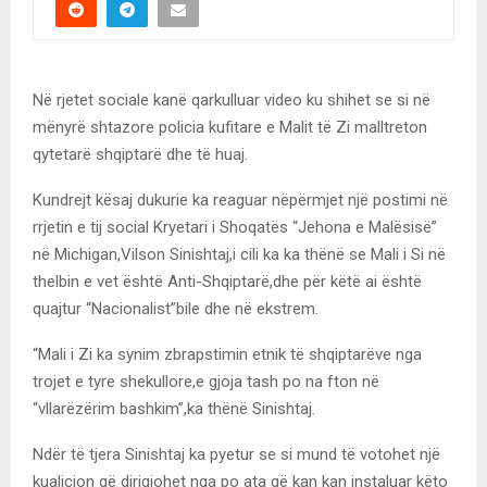
Në rjetet sociale kanë qarkulluar video ku shihet se si në
mënyrë shtazore policia kufitare e Malit të Zi malltreton
qytetarë shqiptarë dhe të huaj.
Kundrejt kësaj dukurie ka reaguar nëpërmjet një postimi në
rrjetin e tij social Kryetari i Shoqatës “Jehona e Malësisë”
në Michigan,Vilson Sinishtaj,i cili ka ka thënë se Mali i Si në
thelbin e vet është Anti-Shqiptarë,dhe për këtë ai është
quajtur “Nacionalist”bile dhe në ekstrem.
“Mali i Zi ka synim zbrapstimin etnik të shqiptarëve nga
trojet e tyre shekullore,e gjoja tash po na fton në
“vllarëzërim bashkim”,ka thënë Sinishtaj.
Ndër të tjera Sinishtaj ka pyetur se si mund të votohet një
kualicion që dirigjohet nga po ata që kan kan instaluar këto