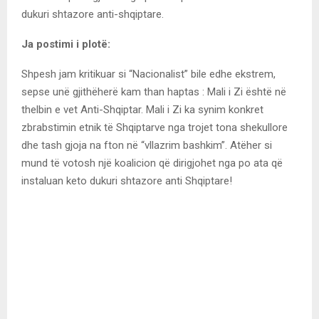
dukuri shtazore anti-shqiptare.
Ja postimi i plotë:
Shpesh jam kritikuar si “Nacionalist” bile edhe ekstrem,
sepse unë gjithëherë kam than haptas : Mali i Zi është në
thelbin e vet Anti-Shqiptar. Mali i Zi ka synim konkret
zbrabstimin etnik të Shqiptarve nga trojet tona shekullore
dhe tash gjoja na fton në “vllazrim bashkim”. Atëher si
mund të votosh një koalicion që dirigjohet nga po ata që
instaluan keto dukuri shtazore anti Shqiptare!