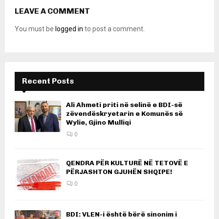
LEAVE A COMMENT
You must be
logged in
to post a comment.
Recent Posts
Ali Ahmeti priti në selinë e BDI-së
zëvendëskryetarin e Komunës së
Wylie, Gjino Mulliqi
0
QENDRA PËR KULTURË NË TETOVË E
PËRJASHTON GJUHËN SHQIPE!
0
BDI: VLEN-i është bërë sinonim i