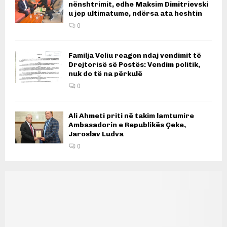
nënshtrimit, edhe Maksim Dimitrievski
u jep ultimatume, ndërsa ata heshtin
0
Familja Veliu reagon ndaj vendimit të
Drejtorisë së Postës: Vendim politik,
nuk do të na përkulë
0
Ali Ahmeti priti në takim lamtumire
Ambasadorin e Republikës Çeke,
Jaroslav Ludva
0