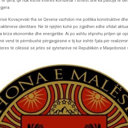
 të tjera, që nuk është interes kombëtar i shtetit dhe ka pasoja të 
gjera.
verisë Kovaçevski tha se Qeveria vazhdon me politika konstruktive dh
caktimeve identitare. Në të njëjtën kohë po zgjidhen edhe sfidat aktua
 kriza ekonomike dhe energjetike. Ai po ashtu shprehu pritjen që opin
ë vend të përmbushë përgjegjësinë e tij kur është fjala për realizimin
teres të cilësisë së jetës së qytetarëve në Republikën e Maqedonisë 