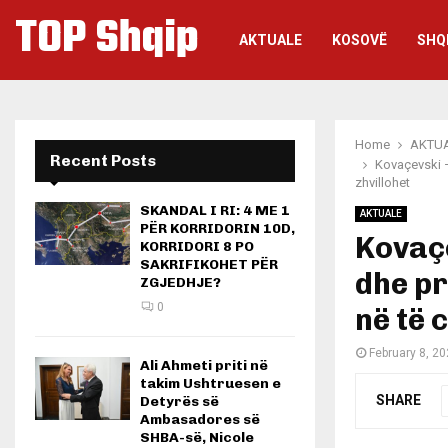
TOP Shqip
AKTUALE
KOSOVË
SHQ
Home
AKTU
Recent Posts
Kovaçevski –
zhvillohet
SKANDAL I RI: 4 ME 1
AKTUALE
PËR KORRIDORIN 10D,
Kovaçe
KORRIDORI 8 PO
SAKRIFIKOHET PËR
dhe pr
ZGJEDHJE?
0
në të c
February 8, 2
Ali Ahmeti priti në
takim Ushtruesen e
SHARE
Detyrës së
Ambasadores së
SHBA-së, Nicole