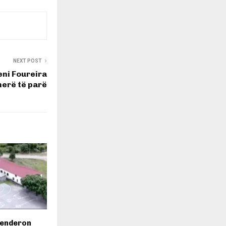
NEXT POST
eni Foureira
herë të parë
lenderon