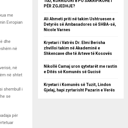
10D, KORRIDORI 8 PO SAKRIFIKOHET
PËR ZGJEDHJE?
akua me
Ali Ahmeti priti në takim Ushtruesen e
imin Evropian
Detyrës së Ambasadores së SHBA-së,
Nicole Varnes
në dhe
Kryetari i Vatrës Dr. Elmi Berisha
zhvilloi takim në Akademinë e
jeshëm në
Shkencave dhe të Arteve të Kosovës
Nikollë Camaj uron qytetarët me rastin
verisë, në
e Ditës së Komunës së Gucisë
hëm në shtet
Kryetari i Komunës së Tuzit, Lindon
i shembull i
Gjelaj, hapi zyrtarisht Pazarin e Verës
dhe se
nadaja për
rtetuar