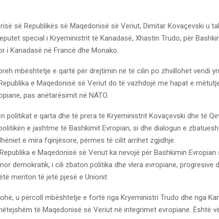
verisë së Republikës së Maqedonisë së Veriut, Dimitar Kovaçevski u t
eputet special i Kryeministrit të Kanadasë, Xhastin Trudo, për Bashk
r i Kanadasë në Francë dhe Monako.
reh mbështetje e qartë për drejtimin në të cilin po zhvillohet vendi y
 Republika e Maqedonisë së Veriut do të vazhdojë me hapat e mëtut
ropiane, pas anëtarësimit në NATO.
 politikat e qarta dhe të prera të Kryeministrit Kovaçevski dhe të Qe
politikën e jashtme të Bashkimit Evropian, si dhe dialogun e zbatues
ëniet e mira fqinjësore, përmes të cilit arrihet zgjidhje.
 Republika e Maqedonisë së Veriut ka nevojë për Bashkimin Evropian s
imor demokratik, i cili zbaton politika dhe vlera evropiane, progresive 
ëtë meriton të jetë pjesë e Unionit.
kohë, u përcoll mbështetje e fortë nga Kryeministri Trudo dhe nga Ka
mëtejshëm të Maqedonisë së Veriut në integrimet evropiane. Është vë