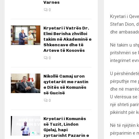
Varnes
0
Kryetari i Qe
Stefan Dion, d
Kryetari i Vatrës Dr.
dhe ambasado
Elmi Berisha zhvilloi
takim në Akademinë e
Në takim u shp
Shkencave dhe të
Arteve të Kosovës
pritshmëri se
0
integrimet ev
U përshëndetën
Nikollë Camaj uron
përputhje me 
qytetarët me rastin
e Ditës së Komunës
dhe në marrëdh
së Gucisë
U vlerësua se
0
një shteti par
pikërisht për k
Kryetari i Komunës
së Tuzit, Lindon
Në të njëjtën 
Gjelaj, hapi
përparimin e 
zyrtarisht Pazarin e