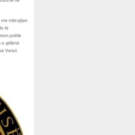
dëmshme në
e me mbrojtjen
le të
ion politik
 e qëllimit
së Veriut.