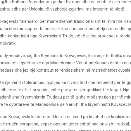
i gjithë Ballkani Perëndimor i përket Evropës dhe se është e një rëndës
, ashtu edhe për Unionin, të vazhdojë zgjerimi, me integrim të plotë.
ovaçevski falënderoi për marrëdhëniet tradicionalisht të mira me Ka
qësi dhe mirëkuptim të ndërsjellë, si dhe për mbështetjen e madhe që
dhe konkretisht nga Kryeministri Trudo, në të gjitha proceset e rënd
mokratik.
 dy vendeve, siç tha Kryeministri Kovaçevski, ka rrënjë të thella, duk
omuniteti i qytetarëve nga Maqedonia e Veriut në Kanada është i ngul
Kanadasë dhe jep një kontribut të rëndësishëm në marrëdhëniet dypalë
 një vend i tolerancës, njohjes së diversitetit dhe respektit për të gji
edhe më të afërt si vende, edhe pse jemi gjeografikisht të largët. Një 
danë dhe Kryeministrin Trudeau për të gjithë mbështetjen për të mir
 të qytetarëve të Maqedonisë së Veriut”, tha kryeministri Kovacevsk
risë Kovaçevski ka bërë të ditur se në vend po krijohet një koalicion ev
ojë rrugën evropiane, sepse opsioni tjetër është nacionalizmi radikal,