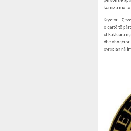
personale apo
korniza më të 
Kryetari i Qe
e qartë të për
shkaktuara nga
dhe shoqëror n
evropian në in