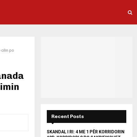
cilin po
Kanada
timin
Recent Posts
SKANDAL I RI: 4 ME 1 PËR KORRIDORIN