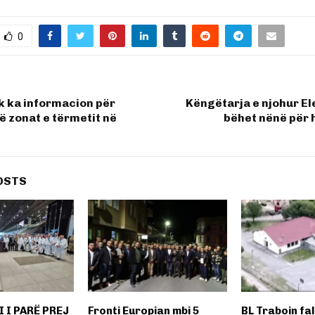
0
k ka informacion për
Këngëtarja e njohur El
ë zonat e tërmetit në
bëhet nënë për 
OSTS
 I PARË PREJ
Fronti Europian mbi 5
BL Traboin fa