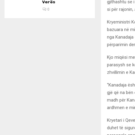
gjithashtu se 
Verës
si për rajonin
0
Kryeministri K
bazuara në mi
nga Kanadaja 
përparimin de
Kjo miqësi mes
parasysh se k
zhvillimin e 
“Kanadaja është
gjë që na bën 
madh për Kana
ardhmen e mirë
Kryetari i Qeve
duhet të sigur