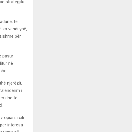
ie strategjike
nadanë, të
 ka vendi ynë,
ësishme për
e pasur
itur në
she.
thë njerëzit,
falënderim i
ën dhe të
i.
ropian, i cili
 për interesa