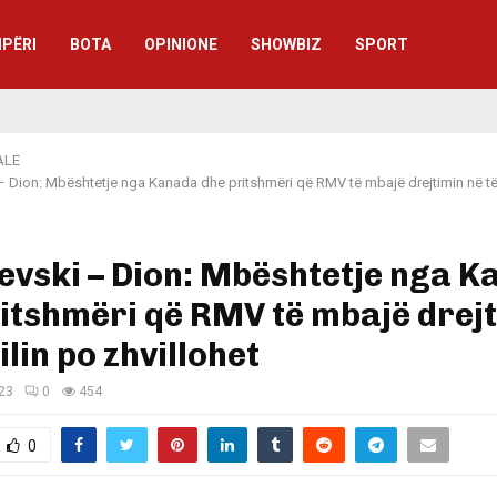
IPËRI
BOTA
OPINIONE
SHOWBIZ
SPORT
ALE
 Dion: Mbështetje nga Kanada dhe pritshmëri që RMV të mbajë drejtimin në të 
vski – Dion: Mbështetje nga 
itshmëri që RMV të mbajë drej
ilin po zhvillohet
023
0
454
0