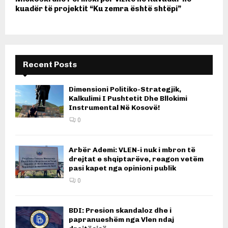
kuadër të projektit “Ku zemra është shtëpi”
Recent Posts
Dimensioni Politiko-Strategjik,
Kalkulimi I Pushtetit Dhe Bllokimi
Instrumental Në Kosovë!
0
Arbër Ademi: VLEN-i nuk i mbron të
drejtat e shqiptarëve, reagon vetëm
pasi kapet nga opinioni publik
0
BDI: Presion skandaloz dhe i
papranueshëm nga Vlen ndaj