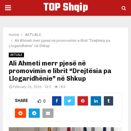
TOP Shqip
PRIMARY
MENU
Home
AKTUALE
Ali Ahmeti merr pjesë në promovimin e librit “Drejtësia pa
Llogaridhënie” në Shkup
AKTUALE
Ali Ahmeti merr pjesë në
promovimin e librit “Drejtësia pa
Llogaridhënie” në Shkup
February 25, 2026
0
184
SHARE
0