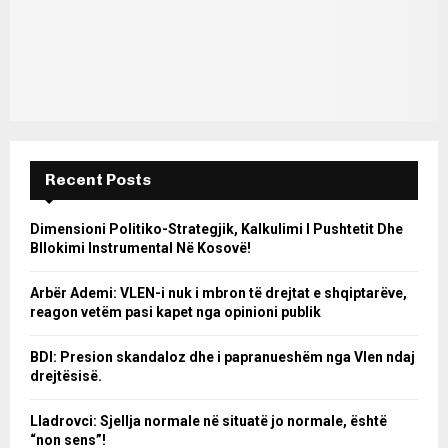
Recent Posts
Dimensioni Politiko-Strategjik, Kalkulimi I Pushtetit Dhe
Bllokimi Instrumental Në Kosovë!
Arbër Ademi: VLEN-i nuk i mbron të drejtat e shqiptarëve,
reagon vetëm pasi kapet nga opinioni publik
BDI: Presion skandaloz dhe i papranueshëm nga Vlen ndaj
drejtësisë.
Lladrovci: Sjellja normale në situatë jo normale, është
“non sens”!