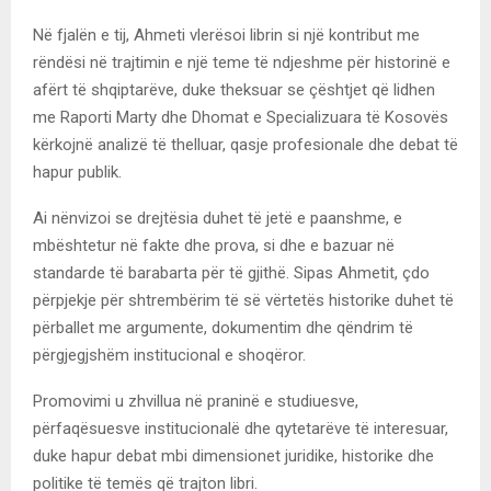
Në fjalën e tij, Ahmeti vlerësoi librin si një kontribut me
rëndësi në trajtimin e një teme të ndjeshme për historinë e
afërt të shqiptarëve, duke theksuar se çështjet që lidhen
me Raporti Marty dhe Dhomat e Specializuara të Kosovës
kërkojnë analizë të thelluar, qasje profesionale dhe debat të
hapur publik.
Ai nënvizoi se drejtësia duhet të jetë e paanshme, e
mbështetur në fakte dhe prova, si dhe e bazuar në
standarde të barabarta për të gjithë. Sipas Ahmetit, çdo
përpjekje për shtrembërim të së vërtetës historike duhet të
përballet me argumente, dokumentim dhe qëndrim të
përgjegjshëm institucional e shoqëror.
Promovimi u zhvillua në praninë e studiuesve,
përfaqësuesve institucionalë dhe qytetarëve të interesuar,
duke hapur debat mbi dimensionet juridike, historike dhe
politike të temës që trajton libri.