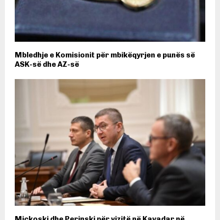
Mbledhje e Komisionit për mbikëqyrjen e punës së
ASK-së dhe AZ-së
Mickoski dhe Perinski për vizitë në Kavadar në