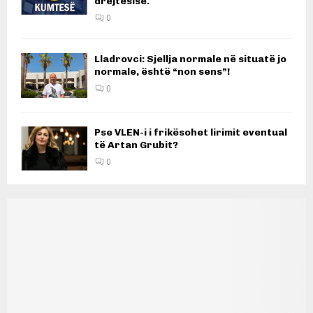
drejtësisë.
0
Lladrovci: Sjellja normale në situatë jo
normale, është “non sens”!
0
Pse VLEN-i i frikësohet lirimit eventual
të Artan Grubit?
0