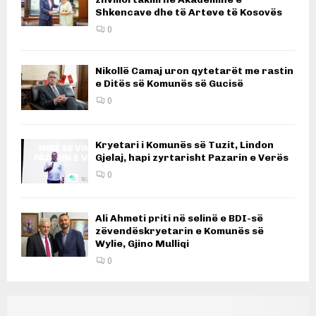
Shkencave dhe të Arteve të Kosovës
0
Nikollë Camaj uron qytetarët me rastin
e Ditës së Komunës së Gucisë
0
Kryetari i Komunës së Tuzit, Lindon
Gjelaj, hapi zyrtarisht Pazarin e Verës
0
Ali Ahmeti priti në selinë e BDI-së
zëvendëskryetarin e Komunës së
Wylie, Gjino Mulliqi
0