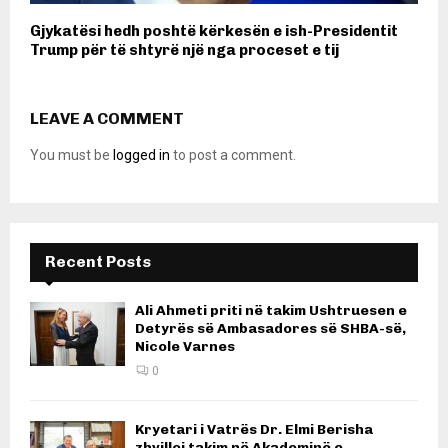
Gjykatësi hedh poshtë kërkesën e ish-Presidentit
Trump për të shtyrë një nga proceset e tij
LEAVE A COMMENT
You must be
logged in
to post a comment.
Recent Posts
Ali Ahmeti priti në takim Ushtruesen e
Detyrës së Ambasadores së SHBA-së,
Nicole Varnes
0
Kryetari i Vatrës Dr. Elmi Berisha
zhvilloi takim në Akademinë e