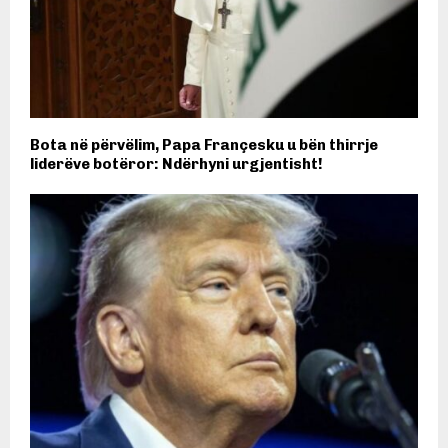
Bota në përvëlim, Papa Françesku u bën thirrje
liderëve botëror: Ndërhyni urgjentisht!