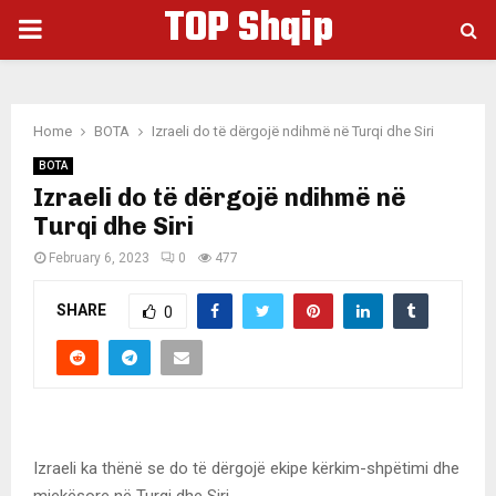
TOP Shqip
PRIMARY
MENU
Home
BOTA
Izraeli do të dërgojë ndihmë në Turqi dhe Siri
BOTA
Izraeli do të dërgojë ndihmë në
Turqi dhe Siri
February 6, 2023
0
477
SHARE
0
Izraeli ka thënë se do të dërgojë ekipe kërkim-shpëtimi dhe
mjekësore në Turqi dhe Siri.