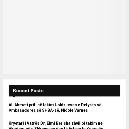
Recent Posts
Ali Ahmeti priti në takim Ushtruesen e Detyrës së
Ambasadores së SHBA-së, Nicole Varnes
Kryetari i Vatrës Dr. Elmi Berisha zhvilloi takim në
Akademinë e Shkencave dhe të Arteve të Kosovës