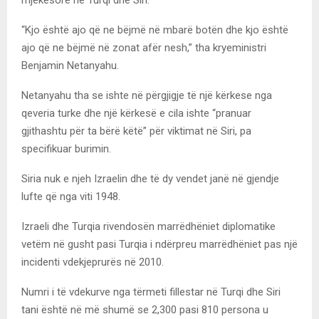
“Kjo është ajo që ne bëjmë në mbarë botën dhe kjo është
ajo që ne bëjmë në zonat afër nesh,” tha kryeministri
Benjamin Netanyahu.
Netanyahu tha se ishte në përgjigje të një kërkese nga
qeveria turke dhe një kërkesë e cila ishte “pranuar
gjithashtu për ta bërë këtë” për viktimat në Siri, pa
specifikuar burimin.
Siria nuk e njeh Izraelin dhe të dy vendet janë në gjendje
lufte që nga viti 1948.
Izraeli dhe Turqia rivendosën marrëdhëniet diplomatike
vetëm në gusht pasi Turqia i ndërpreu marrëdhëniet pas një
incidenti vdekjeprurës në 2010.
Numri i të vdekurve nga tërmeti fillestar në Turqi dhe Siri
tani është në më shumë se 2,300 pasi 810 persona u