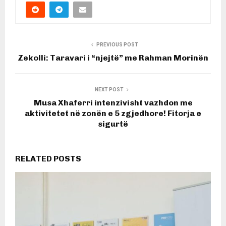
PREVIOUS POST
Zekolli: Taravari i “njejtë” me Rahman Morinën
NEXT POST
Musa Xhaferri intenzivisht vazhdon me
aktivitetet në zonën e 5 zgjedhore! Fitorja e
sigurtë
RELATED POSTS