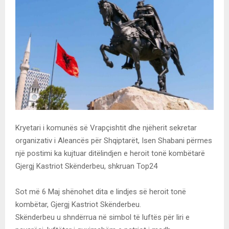
Kryetari i komunës së Vrapçishtit dhe njëherit sekretar
organizativ i Aleancës për Shqiptarët, Isen Shabani përmes
një postimi ka kujtuar ditëlindjen e heroit tonë kombëtarë
Gjergj Kastriot Skënderbeu, shkruan Top24
Sot më 6 Maj shënohet dita e lindjes së heroit tonë
kombëtar, Gjergj Kastriot Skënderbeu.
Skënderbeu u shndërrua në simbol të luftës për liri e