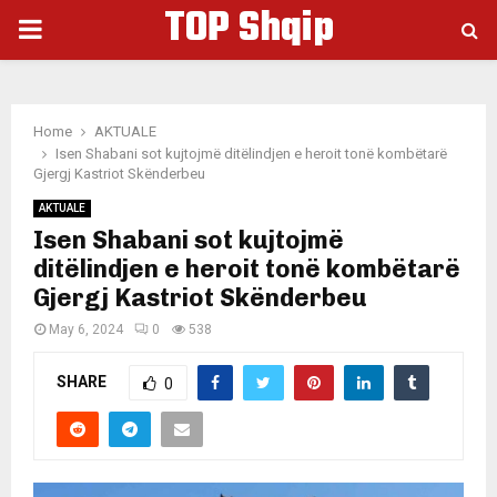
TOP Shqip
PRIMARY
MENU
Home
AKTUALE
Isen Shabani sot kujtojmë ditëlindjen e heroit tonë kombëtarë
Gjergj Kastriot Skënderbeu
AKTUALE
Isen Shabani sot kujtojmë
ditëlindjen e heroit tonë kombëtarë
Gjergj Kastriot Skënderbeu
May 6, 2024
0
538
SHARE
0