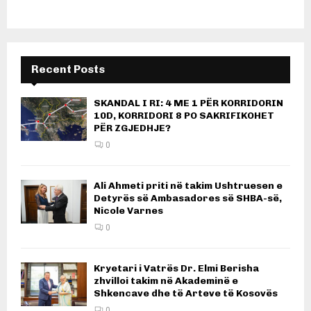
Recent Posts
SKANDAL I RI: 4 ME 1 PËR KORRIDORIN
10D, KORRIDORI 8 PO SAKRIFIKOHET
PËR ZGJEDHJE?
0
Ali Ahmeti priti në takim Ushtruesen e
Detyrës së Ambasadores së SHBA-së,
Nicole Varnes
0
Kryetari i Vatrës Dr. Elmi Berisha
zhvilloi takim në Akademinë e
Shkencave dhe të Arteve të Kosovës
0