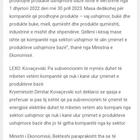
prodhojnë produkte ushqimore bazë ishte e vlefshme nga
1 dhjetori 2022 deri më 30 prill 2023. Masa dedikohej për
kompanitë që prodhojnë produkte – vaj ushqimor, bukë dhe
produkte buke, miell, qumësht dhe produkte qumështi,
industrinë e mishit dhe shpendëve. Qëllimi i kësaj mase
ishte që kompanitë nga sektori ushqimor të ulin çmimet e
produkteve ushqimore bazë”, thanë nga Ministria e
Ekonomisë.
LEXO: Kovaçevski: Pa subvencionim të rrymës duhet të
mbeten vetëm kompanitë që nuk i kanë ulur çmimet e
produkteve bazë
Kryeministri Dimitar Kovaçevski sot deklaroi se qasja e
preferuar si pas tij është që pa subvencionim të çmimit të
energjisë elektrike duhet të mbeten vetëm ato kompani nga
sektori ushqimor që nuk i kanë ulur çmimet e produkteve
ushqimore bazë dhe jo të gjitha kompanitë nga ky sektor.
Ministri i Ekonomisë, Bekteshi paraprakisht tha se të