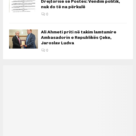
Drejtorisë së Postës: Vendim politik,
nuk do të na përkulë
0
Ali Ahmeti priti në takim lamtumire
Ambasadorin e Republikës Çeke,
Jaroslav Ludva
0