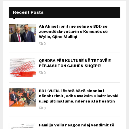
Recent Posts
Ali Ahmeti priti në selinë e BDI-së
zëvendëskryetarin e Komunës së
Wylie, Gjino Mulliqi
0
QENDRA PËR KULTURË NË TETOVË E
PËRJASHTON GJUHËN SHQIPE!
0
BDI: VLEN-i është bërë sinonim i
nënshtrimit, edhe Maksim Dimitrievski
u jep ultimatume, ndërsa ata heshtin
0
Familja Veliu reagon ndaj vendimit të