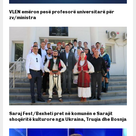
VLEN emëron pesë profesorë universitarë për
zv/ministra
Saraj Fest/Bexheti pret në komunën e Sarajit
shoqëritë kulturore nga Ukraina, Truqia dhe Bosnja