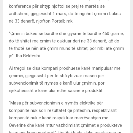
konference për shtyp njoftoi se prej të martës së
ardhshme, gjegjësisht 1 mars, do të ngrihet çmimi i bukës
në 33 denarë, njofton Portalb.mk.
“Çmimi i bukës së bardhë dhe gjysmë të bardhë 450 gramë,
do të shitet me çmim të caktuar deri në 33 denarë, që do
të thotë se nën atë çmim mund të shitet, por mbi atë çmim
jo”, tha Bekteshi.
Ai tregoi se disa kompani prodhuese kanë manipuluar me
çmimin, gjegjësisht për të shfrytëzuar masën për
subvencionimit të rrymës e kanë ulur çmimin, por
njëkohësisht e kanë ulur edhe sasinë e produktit.
“Masa për subvencionimin e rrymës elektrike për
kompanitë nuk solli rezultatet që priteshin, respektivisht
kompanitë nuk e kanë respektuar marrëveshjen me
Qeverinë dhe kanë rritur vazhdimisht çmimet e produkteve
bazë për konsumatorët”, tha Bekteshi, duke paralajmëruar