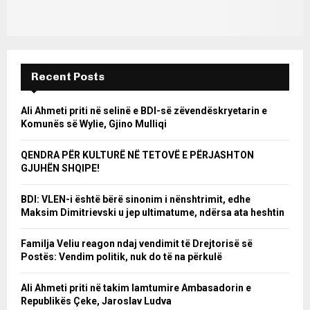
Recent Posts
Ali Ahmeti priti në selinë e BDI-së zëvendëskryetarin e
Komunës së Wylie, Gjino Mulliqi
QENDRA PËR KULTURË NË TETOVË E PËRJASHTON
GJUHËN SHQIPE!
BDI: VLEN-i është bërë sinonim i nënshtrimit, edhe
Maksim Dimitrievski u jep ultimatume, ndërsa ata heshtin
Familja Veliu reagon ndaj vendimit të Drejtorisë së
Postës: Vendim politik, nuk do të na përkulë
Ali Ahmeti priti në takim lamtumire Ambasadorin e
Republikës Çeke, Jaroslav Ludva