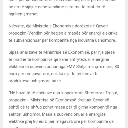
se do të vijojnë edhe vendime tjera me të cilat do të
ngrihen çmimet.
Ndryshe, dje Ministria e Ekonomisë dorëzoi në Qeveri
propozim-Vendim për heqjen e masës për energji elektrike
të subvencionuar për kompanitë nga industria ushqimore.
Sipas analizave të Ministrisë së Ekonomisë, për një pjesë
të madhe të kompanive që kanë shfrytëzuar energjinë
elektrike të subvencionuar nga EMV Shitja me çmim prej 80
euro për megavat orë, nuk ka ulje të çmimeve të
produkteve ushqimore bazë.
“Në bazë të të dhënave nga Inspektorati Shtetëror i Tregut,
propozimi i Ministrisë së Ekonomisë drejtuar Qeverisë
është që të shfuqizohet masa për të gjitha kompanitë nga
sektori ushqimor. Masa e subvencionuar e energjisë
elektrike prej 80 euro për megavat/orë për kompanitë që