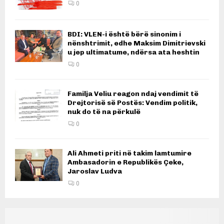
0
BDI: VLEN-i është bërë sinonim i
nënshtrimit, edhe Maksim Dimitrievski
u jep ultimatume, ndërsa ata heshtin
0
Familja Veliu reagon ndaj vendimit të
Drejtorisë së Postës: Vendim politik,
nuk do të na përkulë
0
Ali Ahmeti priti në takim lamtumire
Ambasadorin e Republikës Çeke,
Jaroslav Ludva
0