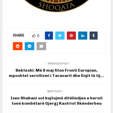
SHARE
0
PREVIOUS POST
Bekteshi: Më 8 maj fiton Fronti Europian,
mposhtet servilizmi i Taravarit dhe llojit të tij…
NEXT POST
Isen Shabani sot kujtojmë ditëlindjen e heroit
tonë kombëtarë Gjergj Kastriot Skënderbeu