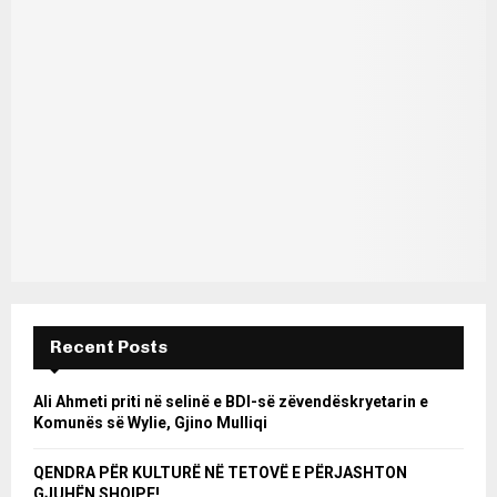
Recent Posts
Ali Ahmeti priti në selinë e BDI-së zëvendëskryetarin e
Komunës së Wylie, Gjino Mulliqi
QENDRA PËR KULTURË NË TETOVË E PËRJASHTON
GJUHËN SHQIPE!