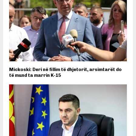
Mickoski: Deri në fillim të dhjetorit, arsimtarët do
të mund ta marrin K-15