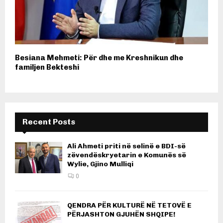
Besiana Mehmeti: Për dhe me Kreshnikun dhe
familjen Bekteshi
Recent Posts
Ali Ahmeti priti në selinë e BDI-së
zëvendëskryetarin e Komunës së
Wylie, Gjino Mulliqi
0
QENDRA PËR KULTURË NË TETOVË E
PËRJASHTON GJUHËN SHQIPE!