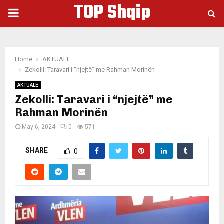
TOP Shqip
PRIMARY
MENU
Home
AKTUALE
Zekolli: Taravari i “njejtë” me Rahman Morinën
AKTUALE
Zekolli: Taravari i “njejtë” me
Rahman Morinën
May 6, 2024
0
571
SHARE
0