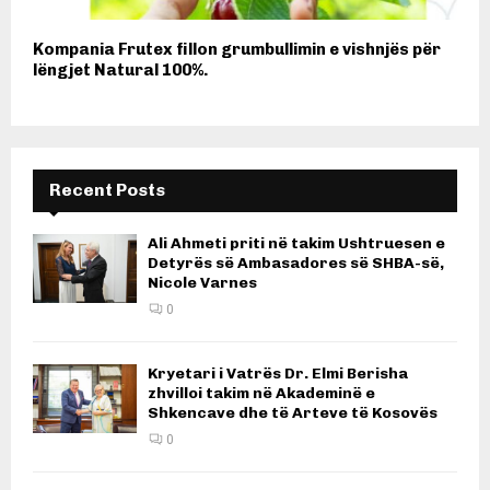
Kompania Frutex fillon grumbullimin e vishnjës për
lëngjet Natural 100%.
Recent Posts
Ali Ahmeti priti në takim Ushtruesen e
Detyrës së Ambasadores së SHBA-së,
Nicole Varnes
0
Kryetari i Vatrës Dr. Elmi Berisha
zhvilloi takim në Akademinë e
Shkencave dhe të Arteve të Kosovës
0