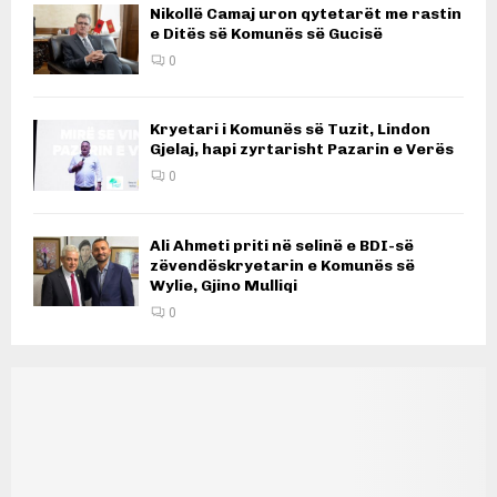
Nikollë Camaj uron qytetarët me rastin
e Ditës së Komunës së Gucisë
0
Kryetari i Komunës së Tuzit, Lindon
Gjelaj, hapi zyrtarisht Pazarin e Verës
0
Ali Ahmeti priti në selinë e BDI-së
zëvendëskryetarin e Komunës së
Wylie, Gjino Mulliqi
0