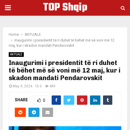
TOP Shqip
PRIMARY
MENU
Home
AKTUALE
Inaugurimi i presidentit të ri duhet të bëhet më së voni më 12
maj, kur i skadon mandati Pendarovskit
AKTUALE
Inaugurimi i presidentit të ri duhet
të bëhet më së voni më 12 maj, kur i
skadon mandati Pendarovskit
May 9, 2024
0
489
SHARE
0