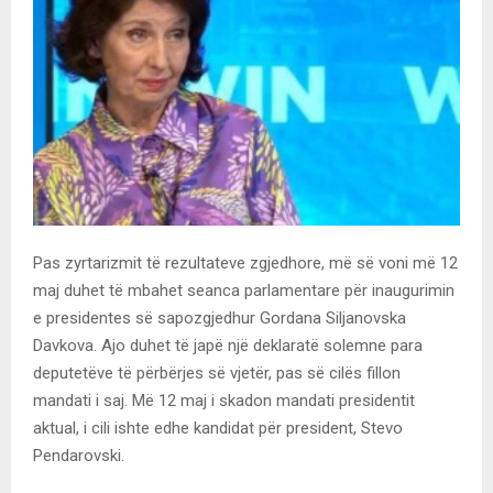
Pas zyrtarizmit të rezultateve zgjedhore, më së voni më 12
maj duhet të mbahet seanca parlamentare për inaugurimin
e presidentes së sapozgjedhur Gordana Siljanovska
Davkova. Ajo duhet të japë një deklaratë solemne para
deputetëve të përbërjes së vjetër, pas së cilës fillon
mandati i saj. Më 12 maj i skadon mandati presidentit
aktual, i cili ishte edhe kandidat për president, Stevo
Pendarovski.