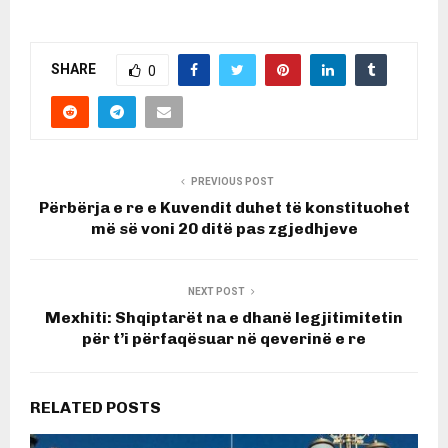
SHARE
0
PREVIOUS POST
Përbërja e re e Kuvendit duhet të konstituohet
më së voni 20 ditë pas zgjedhjeve
NEXT POST
Mexhiti: Shqiptarët na e dhanë legjitimitetin
për t’i përfaqësuar në qeverinë e re
RELATED POSTS