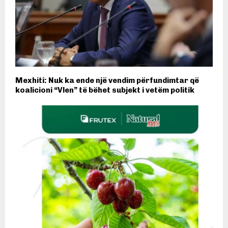
Mexhiti: Nuk ka ende një vendim përfundimtar që
koalicioni “Vlen” të bëhet subjekt i vetëm politik