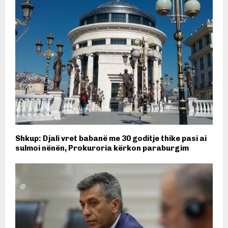
Shkup: Djali vret babanë me 30 goditje thike pasi ai
sulmoi nënën, Prokuroria kërkon paraburgim