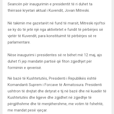
Seancën për inaugurimin e presidentit të ri duhet ta
thërrasë kryetari aktual i Kuvendit, Jovan Mitreski.
Në takimin me gazetarët në fund të marsit, Mitreski njoftoi
se ky do të jetë një nga aktivitetet e fundit të përbërjes së
vjetër të Kuvendit, para konstituimit të përbërjes së re
parlamentare.
Nëse inaugurimi i presidentes së re bëhet më 12 maj, ajo
duhet t’i jep mandatin partisë që fiton zgjedhjet për
formimin e qeverisë.
Në bazë të Kushtetutës, Presidenti i Republikës është
Komandanti Suprem i Forcave të Armatosura. Presidenti
ushtron të drejtat dhe detyrat e tij në bazë dhe në kuadër të
Kushtetutës dhe ligjeve dhe zgjidhet në zgjedhje të
përgjithshme dhe të menjëhershme, me votim të fshehtë,
me mandat pesë vjeçar.