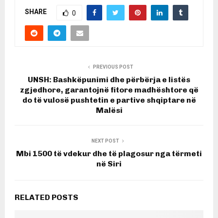
SHARE
0
PREVIOUS POST
UNSH: Bashkëpunimi dhe përbërja e listës
zgjedhore, garantojnë fitore madhështore që
do të vulosë pushtetin e partive shqiptare në
Malësi
NEXT POST
Mbi 1500 të vdekur dhe të plagosur nga tërmeti
në Siri
RELATED POSTS