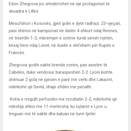
Edon Zhegrova po shndërrohet në një protagonist te
skuadra e Lilles.
Mesufshori i Kosovës, gjeti golin e dytë radhazi. 23-vjeçari,
pasi shënoi në kampionat në datën 4 shkurt ndaj Rennes,
në triumfin 1-3, mbrëmjen e sotme tundi sërish rrjetën,
kësaj here ndaj Lionit, në duelin e vlefshëm për Kupën e
Francës.
Zhegrova goditi saktë brenda zonës, pas asistim të
Cabelës, duke vendosur baraspeshën 2-2. Lyoni kishte
shënuar 2 gola në pjesën e parë me cerki dhe Lakazet,
ndërkohë që Devid, rihapi sfidën me penallti.
Koha e rregullt përfundoi me rezultatin 2-2, ndërkohë që
ndeshja shkoi me 11-metërsha, ku lojtarët e Lyon u
treguan më të saktë dhe kaluan në turin tjetër.