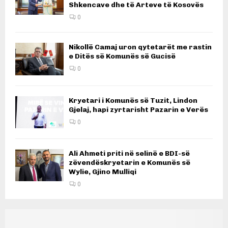
Shkencave dhe të Arteve të Kosovës
0
Nikollë Camaj uron qytetarët me rastin
e Ditës së Komunës së Gucisë
0
Kryetari i Komunës së Tuzit, Lindon
Gjelaj, hapi zyrtarisht Pazarin e Verës
0
Ali Ahmeti priti në selinë e BDI-së
zëvendëskryetarin e Komunës së
Wylie, Gjino Mulliqi
0