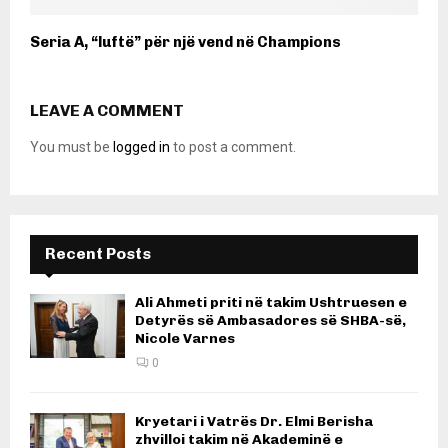
Seria A, “luftë” për një vend në Champions
LEAVE A COMMENT
You must be
logged in
to post a comment.
Recent Posts
Ali Ahmeti priti në takim Ushtruesen e
Detyrës së Ambasadores së SHBA-së,
Nicole Varnes
0
Kryetari i Vatrës Dr. Elmi Berisha
zhvilloi takim në Akademinë e