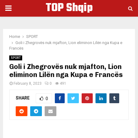
TOP Shqip
PRIMARY
MENU
Home
SPORT
Goli i Zhegrovës nuk mjafton, Lion eliminon Lilën nga Kupa e
Francës
SPORT
Goli i Zhegrovës nuk mjafton, Lion
eliminon Lilën nga Kupa e Francës
February 8, 2023
0
491
SHARE
0