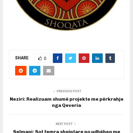
SHARE
0
PREVIOUS POST
Neziri: Realizuam shumë projekte me përkrahje
nga Qeveria
NEXT POST
Selmani: Sot femra shqiptare po udhëheq me