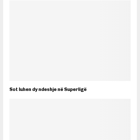
Sot luhen dy ndeshje në Superligë