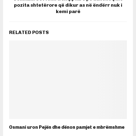
pozita shtetërore që dikur as në ëndërr nuk i
kemi parë
RELATED POSTS
Osmani uron Pejën dhe dënon pamjet e mbrëmshme