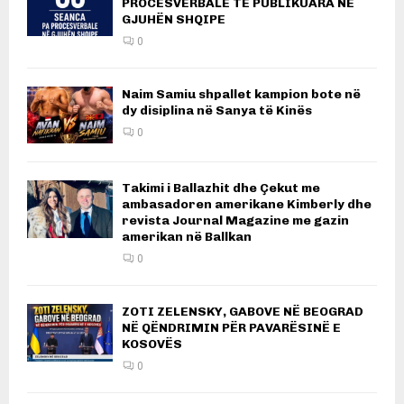
PROCESVERBALE TË PUBLIKUARA NË
GJUHËN SHQIPE
0
Naim Samiu shpallet kampion bote në
dy disiplina në Sanya të Kinës
0
Takimi i Ballazhit dhe Çekut me
ambasadoren amerikane Kimberly dhe
revista Journal Magazine me gazin
amerikan në Ballkan
0
ZOTI ZELENSKY, GABOVE NË BEOGRAD
NË QËNDRIMIN PËR PAVARËSINË E
KOSOVËS
0