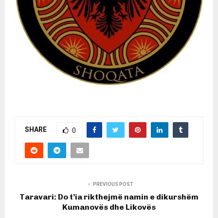
SHARE
0
PREVIOUS POST
Taravari: Do t’ia rikthejmë namin e dikurshëm
Kumanovës dhe Likovës