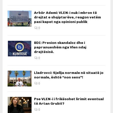
Arbër Ademi: VLEN-i nuk i mbron të
drejtat e shqiptarëve, reagon vetëm
pasi kapet nga opinioni publik
0
BDI: Presion skandaloz dhe i
papranueshëm nga Vlen ndaj
drejtësisë.
0
Lladrovci: Sjellja normale në situatë jo
normale, është “non sens”!
0
Pse VLEN-i i frikësohet lirimit eventual
të Artan Grubit?
0