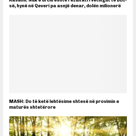
së, hynë në Qeveri pa asnjë denar, dolën milionerë
MASH: Do të ketë lehtësime shtesë në provimin e
maturës shtetërore