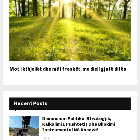
Mot i kthjellët dhe më i freskët, me diell gjatë ditës
Recent Posts
Dimensioni Politiko-Strategjik,
Kalkulimi I Pushtetit Dhe Bllokimi
Instrumental Në Kosovë!
0