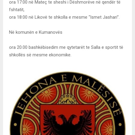
ora 17:00 në Mateç te sheshi i Dëshmorëve në qendër të
fshtatit,
ora 18:00 në Likovë te shkolla e mesme “Ismet Jashari”.
Në komunën e Kumanovës
ora 20.00 bashkëbisedim me qytetarët te Salla e sportit të
shkollës së mesme ekonomike.