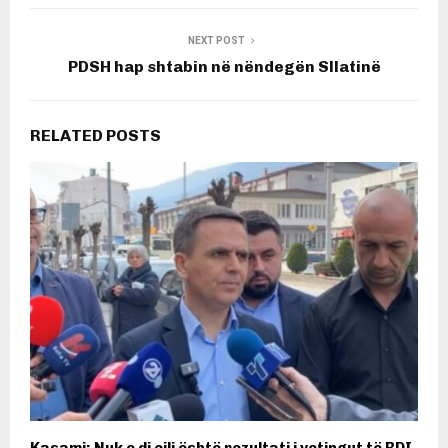
NEXT POST
PDSH hap shtabin në nëndegën Sllatinë
RELATED POSTS
Kasami: Nuk e di cili është rezultati i vetingut të BDI-