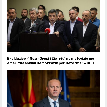
Ekskluzive / Nga “Grupi i Zjarrit” në një lëvizje me
emër, “Bashkimi Demokratik për Reforma” – BDR