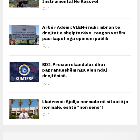
Instrumental Në Kosovë!
0
Arbër Ademi: VLEN-i nuk i mbron të
drejtat e shqiptarëve, reagon vetëm
pasi kapet nga opinioni publik
0
BDI: Presion skandaloz dhe i
papranueshëm nga Vlen ndaj
drejtësisë.
0
Lladrovci: Sjellja normale në situatë jo
normale, është “non sens”!
0