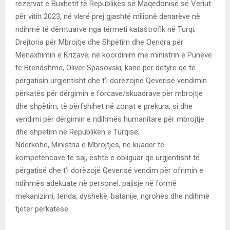
rezervat e Buxhetit të Republikës së Maqedonisë së Veriut
për vitin 2023, në vlerë prej gjashtë milionë denarëve në
ndihmë të dëmtuarve nga tërmeti katastrofik në Turqi;
Drejtoria për Mbrojtje dhe Shpëtim dhe Qendra për
Menaxhimin e Krizave, në koordinim me ministrin e Punëve
të Brendshme, Oliver Spasovski, kanë për detyrë që të
përgatisin urgjentisht dhe t’i dorëzojnë Qeverisë vendimin
përkatës për dërgimin e forcave/skuadrave për mbrojtje
dhe shpëtim, të përfshihet në zonat e prekura, si dhe
vendimi për dërgimin e ndihmës humanitare për mbrojtje
dhe shpëtim në Republikën e Turqisë;
Ndërkohë, Ministria e Mbrojtjes, në kuadër të
kompetencave të saj, është e obliguar që urgjentisht të
përgatisë dhe t’i dorëzojë Qeverisë vendim për ofrimin e
ndihmës adekuate në personel, pajisje në formë
mekanizimi, tenda, dyshekë, batanije, ngrohës dhe ndihmë
tjetër përkatëse.