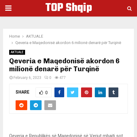
TOP Shqip
PRIMARY
MENU
Home
AKTUALE
Qeveria e Maqedonisë akordon 6 milionë denarë për Turqinë
AKTUALE
Qeveria e Maqedonisë akordon 6
milionë denarë për Turqinë
February 6, 2023
0
477
SHARE
0
Qeveria e Republikës së Maqedonisë së Veriut mbajti sot