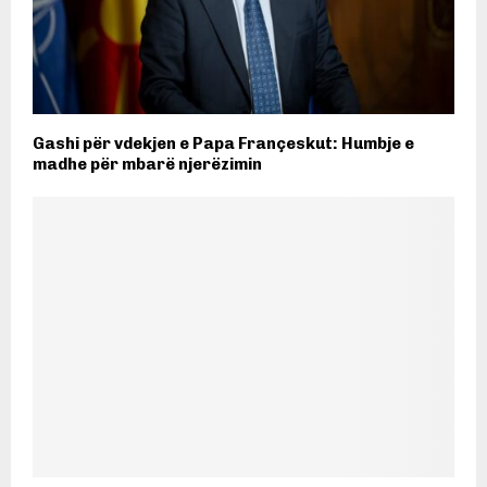
Gashi për vdekjen e Papa Françeskut: Humbje e
madhe për mbarë njerëzimin