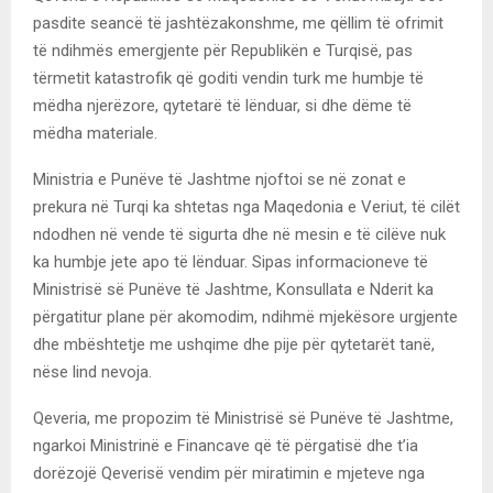
pasdite seancë të jashtëzakonshme, me qëllim të ofrimit
të ndihmës emergjente për Republikën e Turqisë, pas
tërmetit katastrofik që goditi vendin turk me humbje të
mëdha njerëzore, qytetarë të lënduar, si dhe dëme të
mëdha materiale.
Ministria e Punëve të Jashtme njoftoi se në zonat e
prekura në Turqi ka shtetas nga Maqedonia e Veriut, të cilët
ndodhen në vende të sigurta dhe në mesin e të cilëve nuk
ka humbje jete apo të lënduar. Sipas informacioneve të
Ministrisë së Punëve të Jashtme, Konsullata e Nderit ka
përgatitur plane për akomodim, ndihmë mjekësore urgjente
dhe mbështetje me ushqime dhe pije për qytetarët tanë,
nëse lind nevoja.
Qeveria, me propozim të Ministrisë së Punëve të Jashtme,
ngarkoi Ministrinë e Financave që të përgatisë dhe t’ia
dorëzojë Qeverisë vendim për miratimin e mjeteve nga