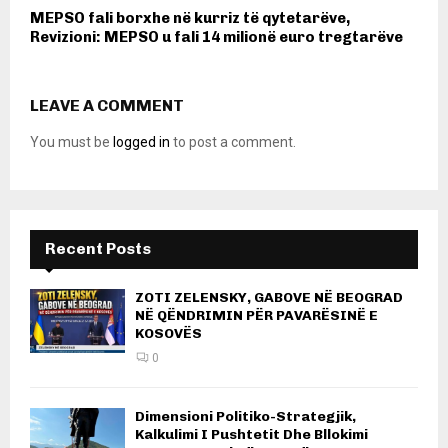
MEPSO fali borxhe në kurriz të qytetarëve,
Revizioni: MEPSO u fali 14 milionë euro tregtarëve
LEAVE A COMMENT
You must be
logged in
to post a comment.
Recent Posts
ZOTI ZELENSKY, GABOVE NË BEOGRAD
NË QËNDRIMIN PËR PAVARËSINË E
KOSOVËS
0
Dimensioni Politiko-Strategjik,
Kalkulimi I Pushtetit Dhe Bllokimi